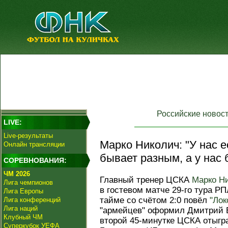
Российские новос
LIVE:
Live-результаты
Марко Николич: "У нас е
Онлайн трансляции
бывает разным, а у нас 
СОРЕВНОВАНИЯ:
ЧМ 2026
Главный тренер ЦСКА
Марко Н
Лига чемпионов
в гостевом матче 29-го тура РП
Лига Европы
тайме со счётом 2:0 повёл
"Лок
Лига конференций
Лига наций
"армейцев" оформил Дмитрий Во
Клубный ЧМ
второй 45-минутке ЦСКА отыгр
Суперкубок УЕФА