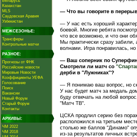
Беларусь
Казахстан
MLS
— Что вы говорите в переры
Саудовская Аравия
Узбекистан
— У нас есть хороший характер
боевой. Многие ребята посмотре
МЕЖСЕЗОНЬЕ:
что все возможно, и что они об
Трансферы
Мы практически сразу забили,
Контрольные матчи
волнами. Игра понравилась, но
РАЗНОЕ:
— Ваш соперник по Суперфин
Прогнозы от ФНК
Смотрели ли матч со
"Спарта
Российские новости
дерби в "Лужниках"?
Мировые Новости
Коэффициенты УЕФА
Голосование
— Я понимаю ваш вопрос, но се
Поиск
У нас будет матч за медаль до
Вакансии
буду отвечать на любой вопрос
Новый Форум
"Матч ТВ".
Старый Форум
Контакты
ЦСКА продлил серию без пораж
АРХИВЫ:
расположился на третьем мест
ЧМ 2022
столько же баллов "Динамо" оп
ЧМ 2018
из-за результатов личных встре
ЧМ 2014