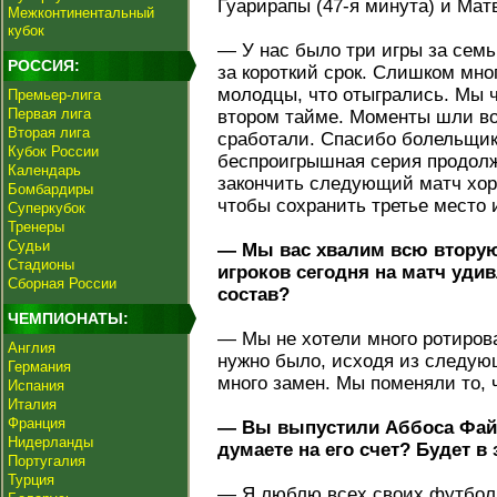
Гуарирапы (47-я минута) и Матв
Межконтинентальный
кубок
— У нас было три игры за семь
РОССИЯ:
за короткий срок. Слишком мно
молодцы, что отыгрались. Мы 
Премьер-лига
Первая лига
втором тайме. Моменты шли в
Вторая лига
сработали. Спасибо болельщик
Кубок России
беспроигрышная серия продол
Календарь
закончить следующий матч хор
Бомбардиры
чтобы сохранить третье место 
Суперкубок
Тренеры
Судьи
— Мы вас хвалим всю вторую
Стадионы
игроков сегодня на матч уди
Сборная России
состав?
ЧЕМПИОНАТЫ:
— Мы не хотели много ротирова
Англия
нужно было, исходя из следующ
Германия
много замен. Мы поменяли то, 
Испания
Италия
Франция
— Вы выпустили Аббоса Файз
Нидерланды
думаете на его счет? Будет в 
Португалия
Турция
— Я люблю всех своих футболис