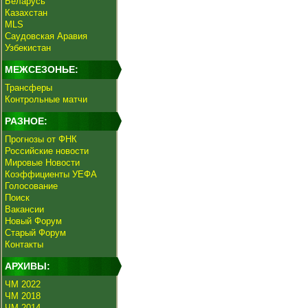
Беларусь
Казахстан
MLS
Саудовская Аравия
Узбекистан
МЕЖСЕЗОНЬЕ:
Трансферы
Контрольные матчи
РАЗНОЕ:
Прогнозы от ФНК
Российские новости
Мировые Новости
Коэффициенты УЕФА
Голосование
Поиск
Вакансии
Новый Форум
Старый Форум
Контакты
АРХИВЫ:
ЧМ 2022
ЧМ 2018
ЧМ 2014