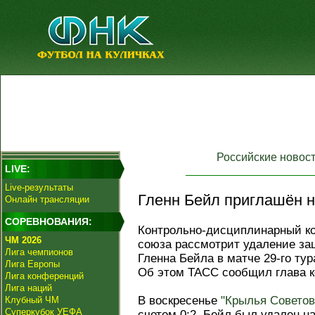
Российские новос
LIVE:
Live-результаты
Гленн Бейл приглашён 
Онлайн трансляции
СОРЕВНОВАНИЯ:
Контрольно-дисциплинарный ко
ЧМ 2026
союза рассмотрит удаление за
Лига чемпионов
Гленна Бейла в матче 29-го ту
Лига Европы
Об этом ТАСС сообщил глава к
Лига конференций
Лига наций
В воскресенье
"Крылья Советов
Клубный ЧМ
Суперкубок УЕФА
счетом 0:2. Бейл был удален на