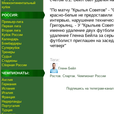
Межконтинентальный
кубок
"По матчу "Крылья Советов" - "
красно-белые не предоставили
РОССИЯ:
интервью, нарушение техническ
Премьер-лига
Григорьянц. - У "Крыльев Сове
Первая лига
именно удаление двух футболи
Вторая лига
Кубок России
удаление Гленна Бейла за серь
Календарь
футболист приглашен на заседа
Бомбардиры
четверг"
Суперкубок
Тренеры
Судьи
Теги:
Стадионы
Сборная России
Гленн Бейл
ЧЕМПИОНАТЫ:
Ростов
,
Спартак
,
Чемпионат России
Англия
Германия
Испания
Подпишись на телеграм-канал
Италия
Франция
Нидерланды
Португалия
Турция