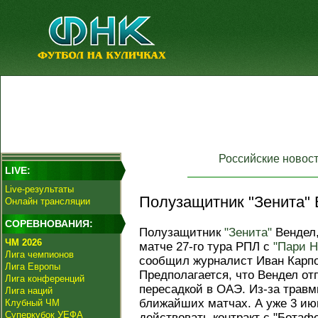
Российские новос
LIVE:
Live-результаты
Полузащитник "Зенита" 
Онлайн трансляции
СОРЕВНОВАНИЯ:
Полузащитник
"Зенита"
Вендел,
ЧМ 2026
матче 27-го тура РПЛ с
"Пари Н
Лига чемпионов
сообщил журналист Иван Карпов
Лига Европы
Предполагается, что Вендел от
Лига конференций
пересадкой в ОАЭ. Из-за травмы
Лига наций
ближайших матчах. А уже 3 ию
Клубный ЧМ
Суперкубок УЕФА
действовать контракт с "Ботафо