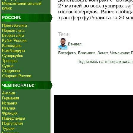
Межконтинентальный
27 матчей во всех турнирах за 
кубок
голевых передач. Ранее сообщ
трансфер футболиста за 20 млн
РОССИЯ:
Премьер-лига
Первая лига
Теги:
Вторая лига
Кубок России
Вендел
Календарь
Бомбардиры
Ботафого
,
Бразилия
,
Зенит
,
Чемпионат 
Суперкубок
Тренеры
Подпишись на телеграм-канал
Судьи
Стадионы
Сборная России
ЧЕМПИОНАТЫ:
Англия
Германия
Испания
Италия
Франция
Нидерланды
Португалия
Турция