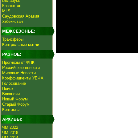
Беларусь
Казахстан
MLS
Саудовская Аравия
Узбекистан
МЕЖСЕЗОНЬЕ:
Трансферы
Контрольные матчи
РАЗНОЕ:
Прогнозы от ФНК
Российские новости
Мировые Новости
Коэффициенты УЕФА
Голосование
Поиск
Вакансии
Новый Форум
Старый Форум
Контакты
АРХИВЫ:
ЧМ 2022
ЧМ 2018
ЧМ 2014