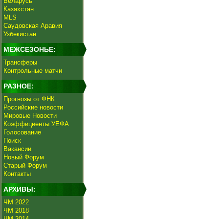
Беларусь
Казахстан
MLS
Саудовская Аравия
Узбекистан
МЕЖСЕЗОНЬЕ:
Трансферы
Контрольные матчи
РАЗНОЕ:
Прогнозы от ФНК
Российские новости
Мировые Новости
Коэффициенты УЕФА
Голосование
Поиск
Вакансии
Новый Форум
Старый Форум
Контакты
АРХИВЫ:
ЧМ 2022
ЧМ 2018
ЧМ 2014