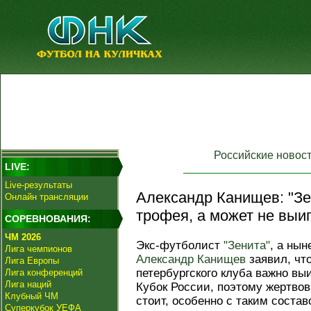
Российские новос
LIVE:
Live-результаты
Александр Канищев: "Зе
Онлайн трансляции
трофея, а может не выиг
СОРЕВНОВАНИЯ:
ЧМ 2026
Экс-футболист
"Зенита"
, а нын
Лига чемпионов
Александр Канищев
заявил, что
Лига Европы
петербургского клуба важно выи
Лига конференций
Лига наций
Кубок России, поэтому жертвов
Клубный ЧМ
стоит, особенно с таким состав
Суперкубок УЕФА