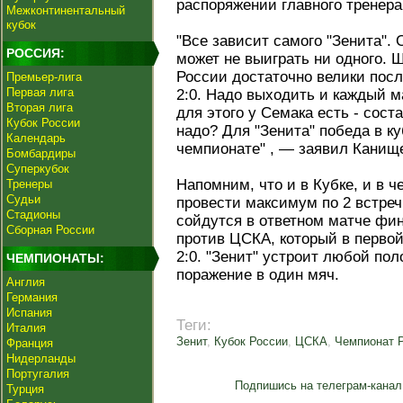
распоряжении главного тренера
Межконтинентальный
кубок
"Все зависит самого "Зенита". 
РОССИЯ:
может не выиграть ни одного.
России достаточно велики по
Премьер-лига
Первая лига
2:0. Надо выходить и каждый м
Вторая лига
для этого у Семака есть - сост
Кубок России
надо? Для "Зенита" победа в ку
Календарь
чемпионате" , — заявил Канище
Бомбардиры
Суперкубок
Напомним, что и в Кубке, и в ч
Тренеры
Судьи
провести максимум по 2 встреч
Стадионы
сойдутся в ответном матче фи
Сборная России
против ЦСКА, который в первой
2:0. "Зенит" устроит любой по
ЧЕМПИОНАТЫ:
поражение в один мяч.
Англия
Германия
Испания
Теги:
Италия
Зенит
,
Кубок России
,
ЦСКА
,
Чемпионат 
Франция
Нидерланды
Португалия
Подпишись на телеграм-канал
Турция