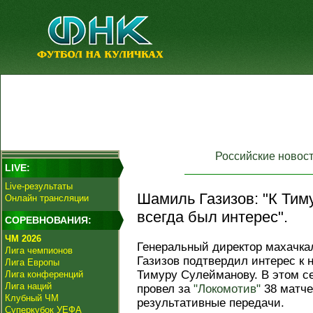
Российские новос
LIVE:
Live-результаты
Шамиль Газизов: "К Тим
Онлайн трансляции
всегда был интерес".
СОРЕВНОВАНИЯ:
ЧМ 2026
Генеральный директор махачка
Лига чемпионов
Газизов подтвердил интерес к
Лига Европы
Тимуру Сулейманову. В этом с
Лига конференций
Лига наций
провел за
"Локомотив"
38 матче
Клубный ЧМ
результативные передачи.
Суперкубок УЕФА