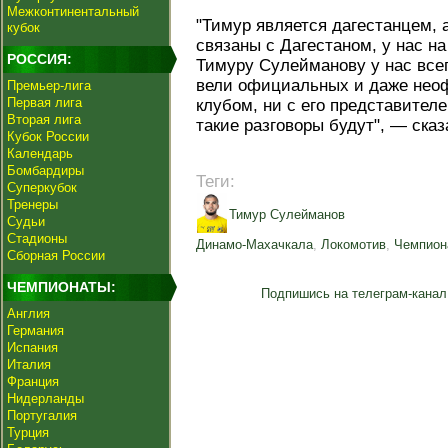
Межконтинентальный
"Тимур является дагестанцем, а
кубок
связаны с Дагестаном, у нас на
РОССИЯ:
Тимуру Сулейманову у нас все
вели официальных и даже неоф
Премьер-лига
Первая лига
клубом, ни с его представител
Вторая лига
такие разговоры будут", — сказ
Кубок России
Календарь
Бомбардиры
Теги:
Суперкубок
Тренеры
Тимур Сулейманов
Судьи
Стадионы
Динамо-Махачкала
,
Локомотив
,
Чемпион
Сборная России
ЧЕМПИОНАТЫ:
Подпишись на телеграм-канал
Англия
Германия
Испания
Италия
Франция
Нидерланды
Португалия
Турция