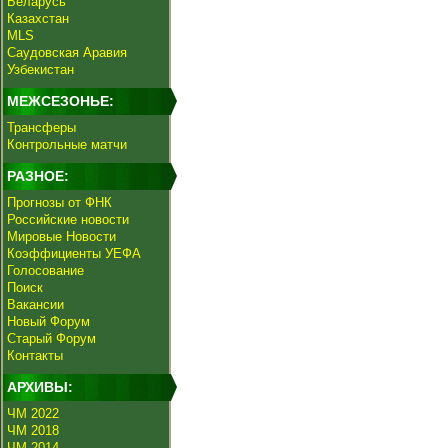
Беларусь
Казахстан
MLS
Саудовская Аравия
Узбекистан
МЕЖСЕЗОНЬЕ:
Трансферы
Контрольные матчи
РАЗНОЕ:
Прогнозы от ФНК
Российские новости
Мировые Новости
Коэффициенты УЕФА
Голосование
Поиск
Вакансии
Новый Форум
Старый Форум
Контакты
АРХИВЫ:
ЧМ 2022
ЧМ 2018
ЧМ 2014