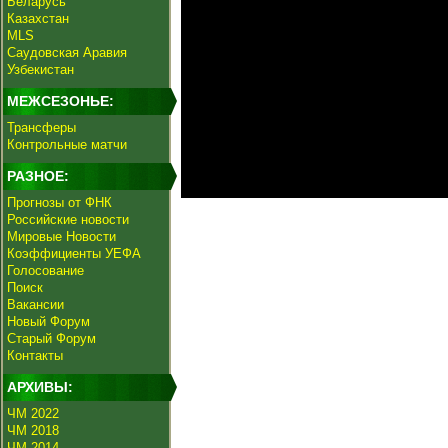
Беларусь
Казахстан
MLS
Саудовская Аравия
Узбекистан
МЕЖСЕЗОНЬЕ:
Трансферы
Контрольные матчи
РАЗНОЕ:
Прогнозы от ФНК
Российские новости
Мировые Новости
Коэффициенты УЕФА
Голосование
Поиск
Вакансии
Новый Форум
Старый Форум
Контакты
АРХИВЫ:
ЧМ 2022
ЧМ 2018
ЧМ 2014