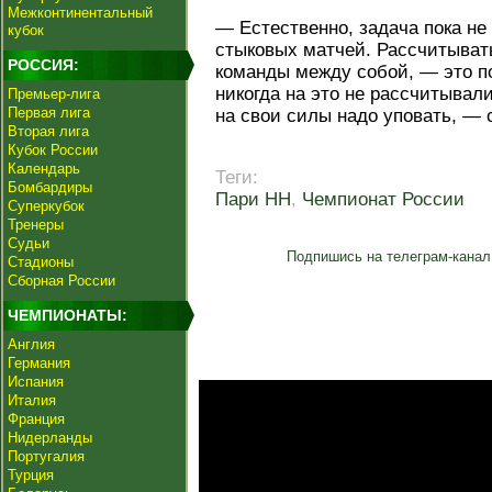
Межконтинентальный
— Естественно, задача пока не
кубок
стыковых матчей. Рассчитывать
РОССИЯ:
команды между собой, — это п
никогда на это не рассчитывал
Премьер-лига
Первая лига
на свои силы надо уповать, — 
Вторая лига
Кубок России
Календарь
Теги:
Бомбардиры
Пари НН
,
Чемпионат России
Суперкубок
Тренеры
Судьи
Подпишись на телеграм-канал
Стадионы
Сборная России
ЧЕМПИОНАТЫ:
Англия
Германия
Испания
Италия
Франция
Нидерланды
Португалия
Турция