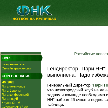
Российские новос
LIVE:
Live-результаты
Гендиректор "Пари НН": 
Онлайн трансляции
выполнена. Надо избежа
СОРЕВНОВАНИЯ:
ЧМ 2026
Генеральный директор
"Пари Н
Лига чемпионов
что нижегородский клуб на дан
Лига Европы
задачу и команде необходимо 
Лига конференций
Лига наций
НН" набрал 26 очков и поднялся
Клубный ЧМ
таблице.
Суперкубок УЕФА