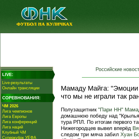
Российские новос
LIVE:
Live-результаты
Мамаду Майга: "Эмоции
Онлайн трансляции
что мы не играли так ра
СОРЕВНОВАНИЯ:
ЧМ 2026
Полузащитник
"Пари НН"
Мама
Лига чемпионов
домашнюю победу над "Крыльями
Лига Европы
тура РПЛ. По итогам первого та
Лига конференций
Лига наций
Нижегородцев вывел вперёд
Вя
Клубный ЧМ
следом три мяча забил
Хуан Б
Суперкубок УЕФА