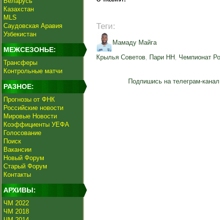
Беларусь
Казахстан
MLS
Теги:
Саудовская Аравия
Узбекистан
Мамаду Майга
МЕЖСЕЗОНЬЕ:
Крылья Советов
,
Пари НН
,
Чемпионат Р
Трансферы
Контрольные матчи
Подпишись на телеграм-канал
РАЗНОЕ:
Прогнозы от ФНК
Российские новости
Мировые Новости
Коэффициенты УЕФА
Голосование
Поиск
Вакансии
Новый Форум
Старый Форум
Контакты
АРХИВЫ:
ЧМ 2022
ЧМ 2018
ЧМ 2014