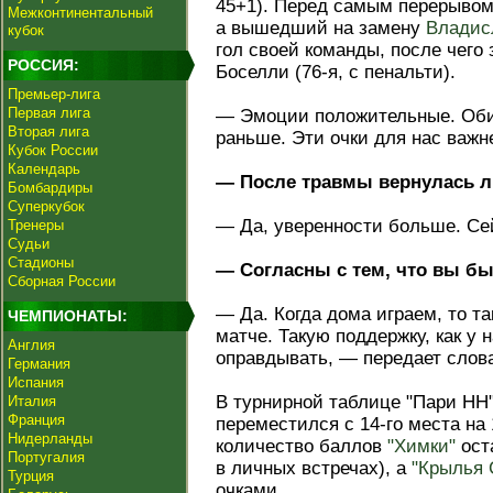
45+1). Перед самым перерыво
Межконтинентальный
а вышедший на замену
Владис
кубок
гол своей команды, после чего
РОССИЯ:
Боселли (76-я, с пенальти).
Премьер-лига
Первая лига
— Эмоции положительные. Обид
Вторая лига
раньше. Эти очки для нас важн
Кубок России
Календарь
— После травмы вернулась л
Бомбардиры
Суперкубок
— Да, уверенности больше. Се
Тренеры
Судьи
Стадионы
— Согласны с тем, что вы б
Сборная России
— Да. Когда дома играем, то т
ЧЕМПИОНАТЫ:
матче. Такую поддержку, как у
Англия
оправдывать, — передает слова
Германия
Испания
В турнирной таблице "Пари НН"
Италия
Франция
переместился с 14-го места на
Нидерланды
количество баллов
"Химки"
ост
Португалия
в личных встречах), а
"Крылья 
Турция
очками.