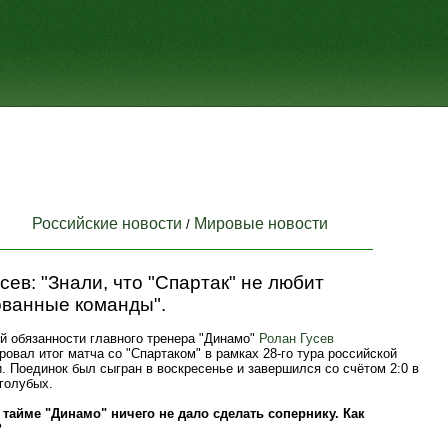
Российские новости
Мировые новости
/
сев: "Знали, что "Спартак" не любит
ованные команды".
 обязанности главного тренера "Динамо"
Ролан Гусев
овал итог матча со "Спартаком" в рамках 28-го тура российской
. Поединок был сыгран в воскресенье и завершился со счётом 2:0 в
голубых.
тайме "Динамо" ничего не дало сделать сопернику. Как
?