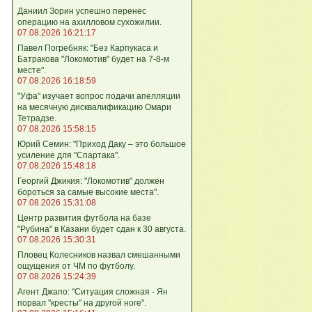
Даниил Зорин успешно перенес
операцию на ахилловом сухожилии.
07.08.2026 16:21:17
Павел Погребняк: "Без Карпукаса и
Батракова "Локомотив" будет на 7-8-м
месте".
07.08.2026 16:18:59
"Уфа" изучает вопрос подачи апелляции
на месячную дисквалификацию Омари
Тетрадзе.
07.08.2026 15:58:15
Юрий Семин: "Приход Даку – это большое
усиление для "Спартака".
07.08.2026 15:48:18
Георгий Джикия: "Локомотив" должен
бороться за самые высокие места".
07.08.2026 15:31:08
Центр развития футбола на базе
"Рубина" в Казани будет сдан к 30 августа.
07.08.2026 15:30:31
Пловец Колесников назвал смешанными
ощущения от ЧМ по футболу.
07.08.2026 15:24:39
Агент Джапо: "Ситуация сложная - Ян
порвал "кресты" на другой ноге".