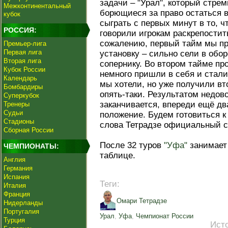
задачи – "Урал", который стрем
Межконтинентальный
борющиеся за право остаться в
кубок
сыграть с первых минут в то, 
РОССИЯ:
говорили игрокам раскрепостить
сожалению, первый тайм мы пр
Премьер-лига
Первая лига
установку – сильно сели в обо
Вторая лига
сопернику. Во втором тайме про
Кубок России
немного пришли в себя и стали
Календарь
мы хотели, но уже получили вт
Бомбардиры
опять-таки. Результатом недово
Суперкубок
заканчивается, впереди ещё дв
Тренеры
Судьи
положение. Будем готовиться к
Стадионы
слова Тетрадзе официальный с
Сборная России
После 32 туров
"Уфа"
занимает 
ЧЕМПИОНАТЫ:
таблице.
Англия
Германия
Испания
Теги:
Италия
Франция
Омари Тетрадзе
Нидерланды
Португалия
Урал
,
Уфа
,
Чемпионат России
Турция
Ист