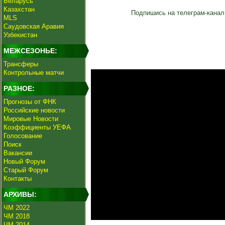
Беларусь
Казахстан
Подпишись на телеграм-канал
MLS
Саудовская Аравия
Узбекистан
МЕЖСЕЗОНЬЕ:
Трансферы
Контрольные матчи
РАЗНОЕ:
Прогнозы от ФНК
Российские новости
Мировые Новости
Коэффициенты УЕФА
Голосование
Поиск
Вакансии
Новый Форум
Старый Форум
Контакты
АРХИВЫ:
ЧМ 2022
ЧМ 2018
ЧМ 2014