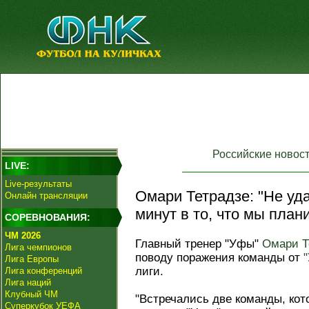
Российские новос
LIVE:
Live-результаты
Омари Тетрадзе: "Не уд
Онлайн трансляции
минут в то, что мы план
СОРЕВНОВАНИЯ:
ЧМ 2026
Главный тренер "Уфы"
Омари Т
Лига чемпионов
поводу поражения команды от
Лига Европы
лиги.
Лига конференций
Лига наций
Клубный ЧМ
"Встречались две команды, ко
Суперкубок УЕФА