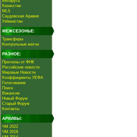
Беларусь
Казахстан
MLS
Саудовская Аравия
Узбекистан
МЕЖСЕЗОНЬЕ:
Трансферы
Контрольные матчи
РАЗНОЕ:
Прогнозы от ФНК
Российские новости
Мировые Новости
Коэффициенты УЕФА
Голосование
Поиск
Вакансии
Новый Форум
Старый Форум
Контакты
АРХИВЫ:
ЧМ 2022
ЧМ 2018
ЧМ 2014