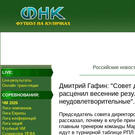
Российские новос
LIVE:
Live-результаты
Дмитрий Гафин: "Совет 
Онлайн трансляции
расценил весенние резу
СОРЕВНОВАНИЯ:
неудовлетворительные".
ЧМ 2026
Лига чемпионов
Лига Европы
Председатель совета директор
Лига конференций
рассказал, почему в клубе при
Лига наций
главным тренером команды Мар
Клубный ЧМ
идут в турнирной таблице РПЛ 
Суперкубок УЕФА