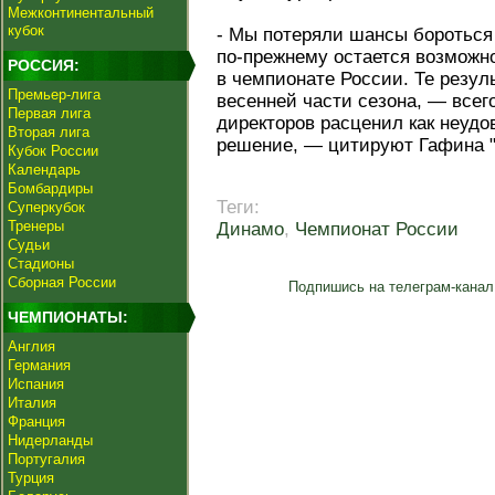
Межконтинентальный
кубок
- Мы потеряли шансы бороться 
по-прежнему остается возможно
РОССИЯ:
в чемпионате России. Те резул
Премьер-лига
весенней части сезона, — всег
Первая лига
директоров расценил как неудо
Вторая лига
решение, — цитируют Гафина "
Кубок России
Календарь
Бомбардиры
Теги:
Суперкубок
Тренеры
Динамо
,
Чемпионат России
Судьи
Стадионы
Сборная России
Подпишись на телеграм-канал
ЧЕМПИОНАТЫ:
Англия
Германия
Испания
Италия
Франция
Нидерланды
Португалия
Турция