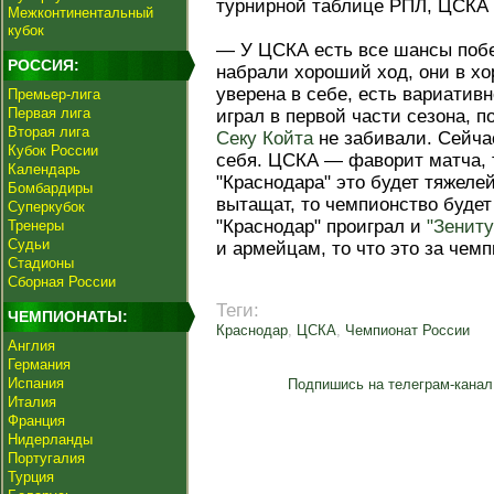
турнирной таблице РПЛ, ЦСКА 
Межконтинентальный
кубок
— У ЦСКА есть все шансы побе
РОССИЯ:
набрали хороший ход, они в х
уверена в себе, есть вариатив
Премьер-лига
Первая лига
играл в первой части сезона, п
Вторая лига
Секу Койта
не забивали. Сейча
Кубок России
себя. ЦСКА — фаворит матча, 
Календарь
"Краснодара" это будет тяжеле
Бомбардиры
вытащат, то чемпионство будет
Суперкубок
"Краснодар" проиграл и
"Зениту
Тренеры
Судьи
и армейцам, то что это за чем
Стадионы
Сборная России
Теги:
ЧЕМПИОНАТЫ:
Краснодар
,
ЦСКА
,
Чемпионат России
Англия
Германия
Испания
Подпишись на телеграм-канал
Италия
Франция
Нидерланды
Португалия
Турция