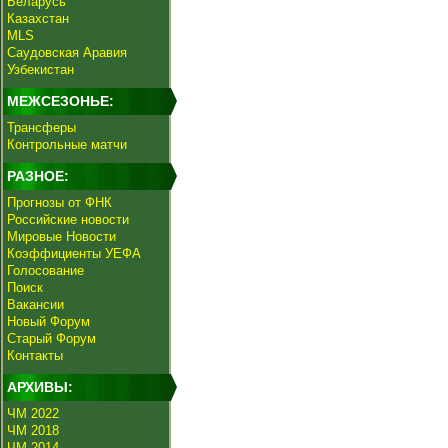
Беларусь
Казахстан
MLS
Саудовская Аравия
Узбекистан
МЕЖСЕЗОНЬЕ:
Трансферы
Контрольные матчи
РАЗНОЕ:
Прогнозы от ФНК
Российские новости
Мировые Новости
Коэффициенты УЕФА
Голосование
Поиск
Вакансии
Новый Форум
Старый Форум
Контакты
АРХИВЫ:
ЧМ 2022
ЧМ 2018
ЧМ 2014