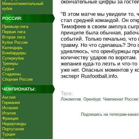
окончательные цифры за гостей
Межконтинентальный
кубок
"В этом матче мы увидели то, 
РОССИЯ:
стал средней командой. Он отк
Тимофеев в своем амплуа сыгра
Премьер-лига
Первая лига
принципе была обычная, рабоча
Вторая лига
событий. Только печально, что
Кубок России
травму. Но что сделаешь? Это 
Календарь
удивляюсь, что оренбуржцы пр
Бомбардиры
количеству ударов по воротам.
Суперкубок
желания куда-то лезть и что-то
Тренеры
Судьи
уже нет. Опасных моментов у ко
Стадионы
эксперт Rusfootball.info.
Сборная России
ЧЕМПИОНАТЫ:
Теги:
Англия
Локомотив
,
Оренбург
,
Чемпионат России
Германия
Испания
Италия
Подпишись на телеграм-канал
Франция
Нидерланды
Португалия
Турция