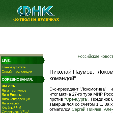
Российские новос
LIVE:
Live-результаты
Николай Наумов: "Локом
Онлайн трансляции
командой".
СОРЕВНОВАНИЯ:
ЧМ 2026
Экс-президент "Локомотива" Н
Лига чемпионов
итог матча 27‑го тура МИР Рос
Лига Европы
против
"Оренбурга"
. Поединок 
Лига конференций
Лига наций
завершился со счётом 1:1. За 
Клубный ЧМ
отметился
Сергей Пиняев
,
Алек
Суперкубок УЕФА