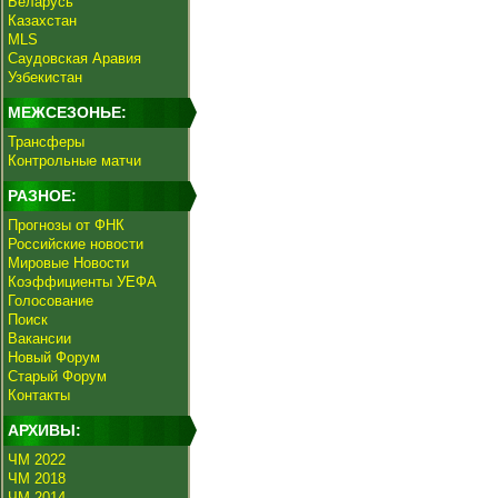
Беларусь
Казахстан
MLS
Саудовская Аравия
Узбекистан
МЕЖСЕЗОНЬЕ:
Трансферы
Контрольные матчи
РАЗНОЕ:
Прогнозы от ФНК
Российские новости
Мировые Новости
Коэффициенты УЕФА
Голосование
Поиск
Вакансии
Новый Форум
Старый Форум
Контакты
АРХИВЫ:
ЧМ 2022
ЧМ 2018
ЧМ 2014