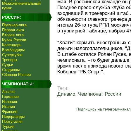
мая. В российской команде он 
Межконтинентальный
Позднее пресс-служба клуба о
кубок
входивший в тренерский штаб 
РОССИЯ:
обязанности главного тренера д
итогам 26-го тура РПЛ москвич
Премьер-лига
Первая лига
в турнирной таблице, набрав 47
Вторая лига
Кубок России
"Хватит кормить иностранных с
Календарь
деньги налогоплательщиков. "Д
Бомбардиры
В штабе остался Ролан Гусев, 
Суперкубок
чемпионата. Что будет дальше
Тренеры
Судьи
время после прихода нового гл
Стадионы
Кобелев "РБ Спорт".
Сборная России
ЧЕМПИОНАТЫ:
Теги:
Англия
Динамо
,
Чемпионат России
Германия
Испания
Италия
Подпишись на телеграм-канал
Франция
Нидерланды
Португалия
Турция