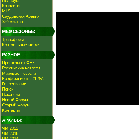
Беларусь
Казахстан
MLS
Саудовская Аравия
Узбекистан
МЕЖСЕЗОНЬЕ:
Трансферы
Контрольные матчи
РАЗНОЕ:
Прогнозы от ФНК
Российские новости
Мировые Новости
Коэффициенты УЕФА
Голосование
Поиск
Вакансии
Новый Форум
Старый Форум
Контакты
АРХИВЫ:
ЧМ 2022
ЧМ 2018
ЧМ 2014