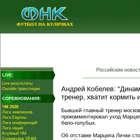
Российские новос
LIVE:
Live-результаты
Андрей Кобелев: "Динам
Онлайн трансляции
тренер, хватит кормить 
СОРЕВНОВАНИЯ:
ЧМ 2026
Бывший главный тренер москов
Лига чемпионов
прокомментировал уход Марцела
Лига Европы
бело-голубых.
Лига конференций
Лига наций
Клубный ЧМ
Об отставке Марцела Лички сто
Суперкубок УЕФА