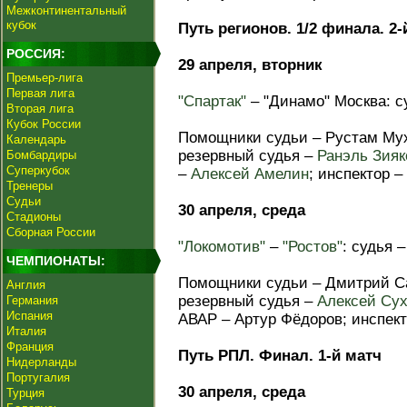
Межконтинентальный
кубок
Путь регионов. 1/2 финала. 2-
РОССИЯ:
29 апреля, вторник
Премьер-лига
Первая лига
"Спартак"
– "Динамо" Москва: с
Вторая лига
Кубок России
Помощники судьи – Рустам Мух
Календарь
резервный судья –
Ранэль Зияк
Бомбардиры
Суперкубок
–
Алексей Амелин
; инспектор –
Тренеры
Судьи
30 апреля, среда
Стадионы
Сборная России
"Локомотив"
–
"Ростов"
: судья 
ЧЕМПИОНАТЫ:
Помощники судьи – Дмитрий С
Англия
резервный судья –
Алексей Су
Германия
Испания
АВАР – Артур Фёдоров; инспек
Италия
Франция
Путь РПЛ. Финал. 1-й матч
Нидерланды
Португалия
30 апреля, среда
Турция