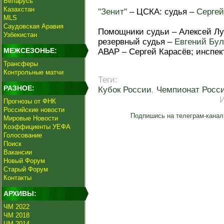
Беларусь
Казахстан
"Зенит"
– ЦСКА: судья –
Сергей
MLS
Саудовская Аравия
Помощники судьи – Алексей Лу
Узбекистан
резервный судья –
Евгений Бул
МЕЖСЕЗОНЬЕ:
АВАР – Сергей Карасёв; инспек
Трансферы
Контрольные матчи
Теги:
РАЗНОЕ:
Кубок России
,
Чемпионат Росс
Прогнозы от ФНК
Российские новости
Подпишись на телеграм-канал
Мировые Новости
Коэффициенты УЕФА
Голосование
Поиск
Вакансии
Новый Форум
Старый Форум
Контакты
АРХИВЫ:
ЧМ 2022
ЧМ 2018
ЧМ 2014