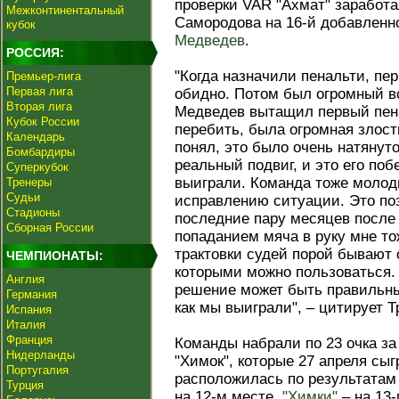
проверки VAR "Ахмат" заработа
Межконтинентальный
Самородова на 16-й добавленн
кубок
Медведев
.
РОССИЯ:
"Когда назначили пенальти, пе
Премьер-лига
Первая лига
обидно. Потом был огромный вс
Вторая лига
Медведев вытащил первый пена
Кубок России
перебить, была огромная злост
Календарь
понял, это было очень натянут
Бомбардиры
реальный подвиг, и это его по
Суперкубок
выиграли. Команда тоже молод
Тренеры
Судьи
исправлению ситуации. Это поз
Стадионы
последние пару месяцев после
Сборная России
попаданием мяча в руку мне то
трактовки судей порой бывают 
ЧЕМПИОНАТЫ:
которыми можно пользоваться.
Англия
решение может быть правильным
Германия
как мы выиграли", – цитирует Т
Испания
Италия
Франция
Команды набрали по 23 очка за 
Нидерланды
"Химок", которые 27 апреля сыг
Португалия
расположилась по результатам 
Турция
на 12-м месте,
"Химки"
– на 13-