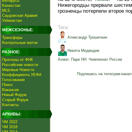
Беларусь
Нижегородцы прервали шестим
Казахстан
MLS
грозненцы потерпели второе по
Саудовская Аравия
Узбекистан
Теги:
МЕЖСЕЗОНЬЕ:
Александр Трошечкин
Трансферы
Контрольные матчи
Никита Медведев
РАЗНОЕ:
Ахмат
,
Пари НН
,
Чемпионат России
Прогнозы от ФНК
Российские новости
Мировые Новости
Подпишись на телеграм-канал
Коэффициенты УЕФА
Голосование
Поиск
Вакансии
Новый Форум
Старый Форум
Контакты
АРХИВЫ:
ЧМ 2022
ЧМ 2018
ЧМ 2014