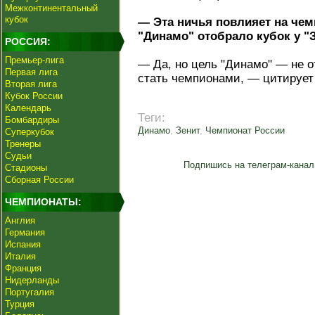
Межконтинентальный
кубок
— Эта ничья повлияет на чем
"Динамо" отобрало кубок у "З
РОССИЯ:
Премьер-лига
— Да, но цель "Динамо" — не от
Первая лига
стать чемпионами, — цитирует
Вторая лига
Кубок России
Календарь
Теги:
Бомбардиры
Динамо
,
Зенит
,
Чемпионат России
Суперкубок
Тренеры
Судьи
Подпишись на телеграм-канал
Стадионы
Сборная России
ЧЕМПИОНАТЫ:
Англия
Германия
Испания
Италия
Франция
Нидерланды
Португалия
Турция