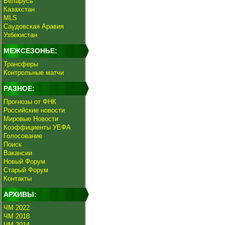
Беларусь
Казахстан
MLS
Саудовская Аравия
Узбекистан
МЕЖСЕЗОНЬЕ:
Трансферы
Контрольные матчи
РАЗНОЕ:
Прогнозы от ФНК
Российские новости
Мировые Новости
Коэффициенты УЕФА
Голосование
Поиск
Вакансии
Новый Форум
Старый Форум
Контакты
АРХИВЫ:
ЧМ 2022
ЧМ 2018
ЧМ 2014