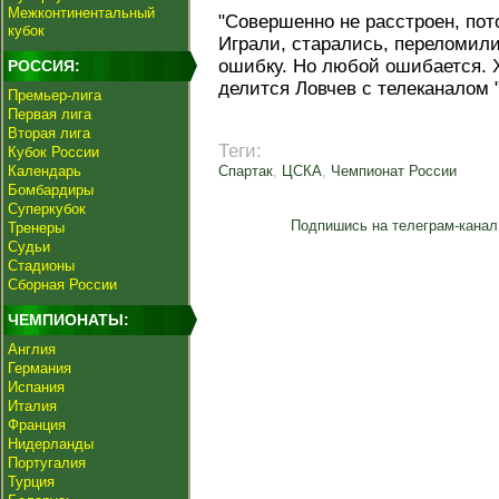
Межконтинентальный
"Совершенно не расстроен, пот
кубок
Играли, старались, переломили
ошибку. Но любой ошибается. 
РОССИЯ:
делится Ловчев с телеканалом 
Премьер-лига
Первая лига
Вторая лига
Теги:
Кубок России
Календарь
Спартак
,
ЦСКА
,
Чемпионат России
Бомбардиры
Суперкубок
Подпишись на телеграм-канал
Тренеры
Судьи
Стадионы
Сборная России
ЧЕМПИОНАТЫ:
Англия
Германия
Испания
Италия
Франция
Нидерланды
Португалия
Турция