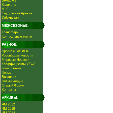
Беларусь
Казахстан
MLS
Саудовская Аравия
Узбекистан
МЕЖСЕЗОНЬЕ:
Трансферы
Контрольные матчи
РАЗНОЕ:
Прогнозы от ФНК
Российские новости
Мировые Новости
Коэффициенты УЕФА
Голосование
Поиск
Вакансии
Новый Форум
Старый Форум
Контакты
АРХИВЫ:
ЧМ 2022
ЧМ 2018
ЧМ 2014