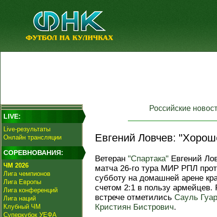
Российские новос
LIVE:
Live-результаты
Евгений Ловчев: "Хорош
Онлайн трансляции
СОРЕВНОВАНИЯ:
Ветеран
"Спартака"
Евгений Лов
ЧМ 2026
матча 26‑го тура МИР РПЛ про
Лига чемпионов
субботу на домашней арене кр
Лига Европы
счетом 2:1 в пользу армейцев.
Лига конференций
встрече отметились
Сауль Гуа
Лига наций
Кристиян Бистрович
.
Клубный ЧМ
Суперкубок УЕФА