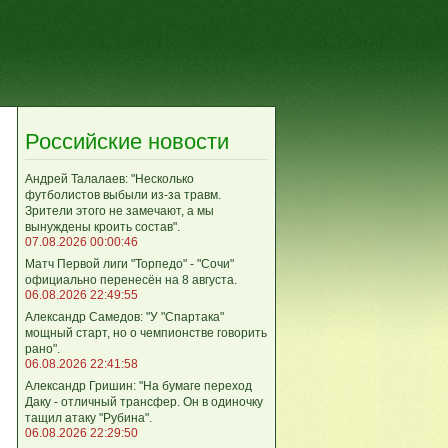
Российские новости
Андрей Талалаев: "Несколько
футболистов выбыли из-за травм.
Зрители этого не замечают, а мы
вынуждены кроить состав".
07.08.2026 00:00:46
Матч Первой лиги "Торпедо" - "Сочи"
официально перенесён на 8 августа.
06.08.2026 22:49:55
Александр Самедов: "У "Спартака"
мощный старт, но о чемпионстве говорить
рано".
06.08.2026 22:41:58
Александр Гришин: "На бумаге переход
Даку - отличный трансфер. Он в одиночку
тащил атаку "Рубина".
06.08.2026 22:29:50