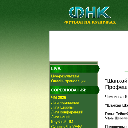
LIVE:
Live-результаты
"Шанхай
Онлайн трансляции
Профешн
СОРЕВНОВАНИЯ:
Чемпионат Ки
ЧМ 2026
Лига чемпионов
"Шанхай Шэн
Лига Европы
Лига конференций
Голы: Тейшейр
Лига наций
Чань Шиничи,
Клубный ЧМ
Суперкубок УЕФА
Подопечные 