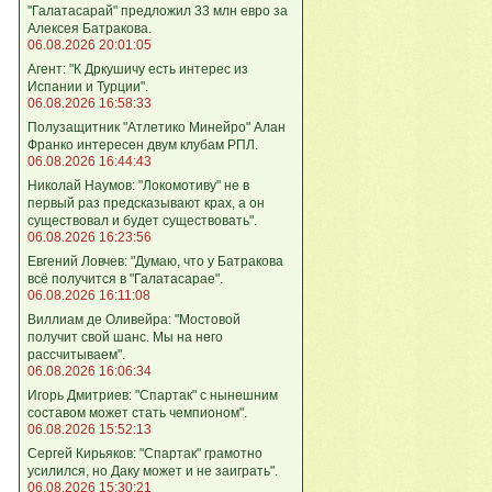
"Галатасарай" предложил 33 млн евро за
Алексея Батракова.
06.08.2026 20:01:05
Агент: "К Дркушичу есть интерес из
Испании и Турции".
06.08.2026 16:58:33
Полузащитник "Атлетико Минейро" Алан
Франко интересен двум клубам РПЛ.
06.08.2026 16:44:43
Николай Наумов: "Локомотиву" не в
первый раз предсказывают крах, а он
существовал и будет существовать".
06.08.2026 16:23:56
Евгений Ловчев: "Думаю, что у Батракова
всё получится в "Галатасарае".
06.08.2026 16:11:08
Виллиам де Оливейра: "Мостовой
получит свой шанс. Мы на него
рассчитываем".
06.08.2026 16:06:34
Игорь Дмитриев: "Спартак" с нынешним
составом может стать чемпионом".
06.08.2026 15:52:13
Сергей Кирьяков: "Спартак" грамотно
усилился, но Даку может и не заиграть".
06.08.2026 15:30:21