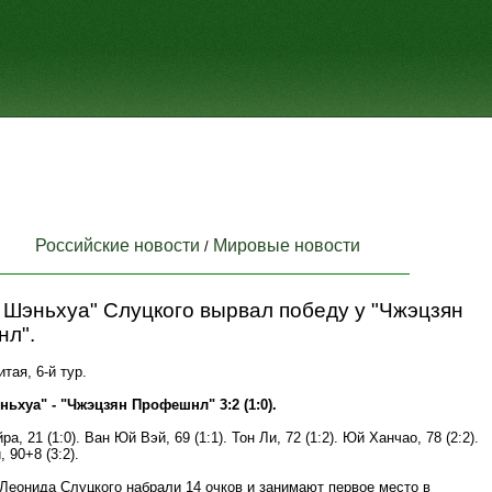
Российские новости
Мировые новости
/
 Шэньхуа" Слуцкого вырвал победу у "Чжэцзян
л".
тая, 6-й тур.
ьхуа" - "Чжэцзян Профешнл" 3:2 (1:0).
а, 21 (1:0). Ван Юй Вэй, 69 (1:1). Тон Ли, 72 (1:2). Юй Ханчао, 78 (2:2).
 90+8 (3:2).
Леонида Слуцкого набрали 14 очков и занимают первое место в