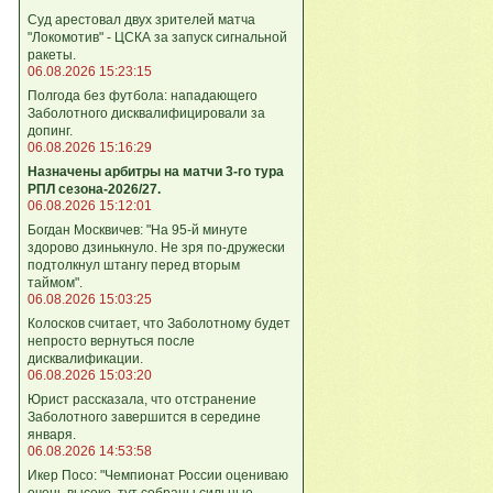
Суд арестовал двух зрителей матча
"Локомотив" - ЦСКА за запуск сигнальной
ракеты.
06.08.2026 15:23:15
Полгода без футбола: нападающего
Заболотного дисквалифицировали за
допинг.
06.08.2026 15:16:29
Назначены арбитры на матчи 3-го тура
РПЛ сезона-2026/27.
06.08.2026 15:12:01
Богдан Москвичев: "На 95‑й минуте
здорово дзинькнуло. Не зря по‑дружески
подтолкнул штангу перед вторым
таймом".
06.08.2026 15:03:25
Колосков считает, что Заболотному будет
непросто вернуться после
дисквалификации.
06.08.2026 15:03:20
Юрист рассказала, что отстранение
Заболотного завершится в середине
января.
06.08.2026 14:53:58
Икер Посо: "Чемпионат России оцениваю
очень высоко, тут собраны сильные