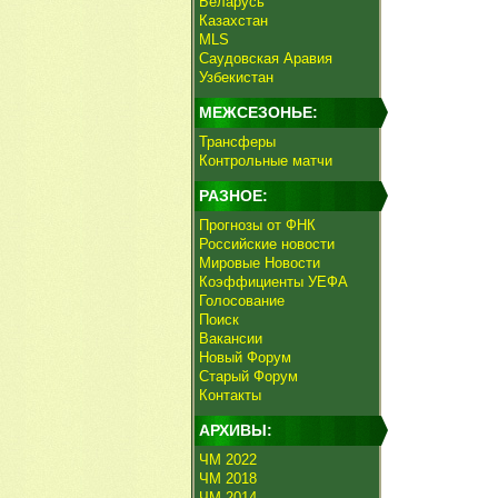
Беларусь
Казахстан
MLS
Саудовская Аравия
Узбекистан
МЕЖСЕЗОНЬЕ:
Трансферы
Контрольные матчи
РАЗНОЕ:
Прогнозы от ФНК
Российские новости
Мировые Новости
Коэффициенты УЕФА
Голосование
Поиск
Вакансии
Новый Форум
Старый Форум
Контакты
АРХИВЫ:
ЧМ 2022
ЧМ 2018
ЧМ 2014