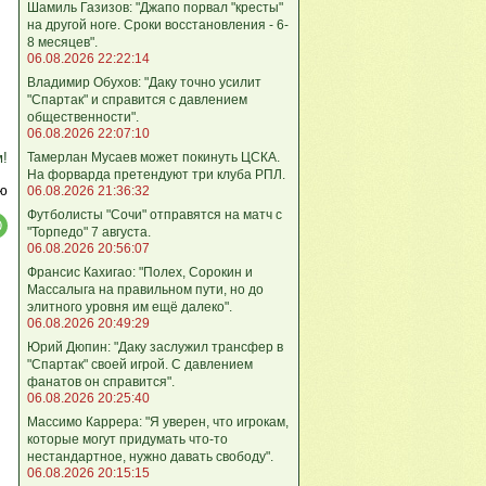
Шамиль Газизов: "Джапо порвал "кресты"
на другой ноге. Сроки восстановления - 6-
8 месяцев".
06.08.2026 22:22:14
Владимир Обухов: "Даку точно усилит
"Спартак" и справится с давлением
общественности".
06.08.2026 22:07:10
Тамерлан Мусаев может покинуть ЦСКА.
м!
На форварда претендуют три клуба РПЛ.
ю
06.08.2026 21:36:32
Футболисты "Сочи" отправятся на матч с
"Торпедо" 7 августа.
06.08.2026 20:56:07
Франсис Кахигао: "Полех, Сорокин и
Массалыга на правильном пути, но до
элитного уровня им ещё далеко".
06.08.2026 20:49:29
Юрий Дюпин: "Даку заслужил трансфер в
"Спартак" своей игрой. С давлением
фанатов он справится".
06.08.2026 20:25:40
Массимо Каррера: "Я уверен, что игрокам,
которые могут придумать что-то
нестандартное, нужно давать свободу".
06.08.2026 20:15:15