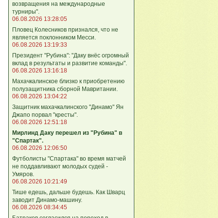
возвращения на международные
турниры".
06.08.2026 13:28:05
Пловец Колесников признался, что не
является поклонником Месси.
06.08.2026 13:19:33
Президент "Рубина": "Даку внёс огромный
вклад в результаты и развитие команды".
06.08.2026 13:16:18
Махачкалинское близко к приобретению
полузащитника сборной Мавритании.
06.08.2026 13:04:22
Защитник махачкалинского "Динамо" Ян
Джапо порвал "кресты".
06.08.2026 12:51:18
Мирлинд Даку перешел из "Рубина" в
"Спартак".
06.08.2026 12:06:50
Футболисты "Спартака" во время матчей
не поддавливают молодых судей -
Умяров.
06.08.2026 10:21:49
Тише едешь, дальше будешь. Как Шварц
заводит Динамо-машину.
06.08.2026 08:34:45
Батраков согласился на переход в