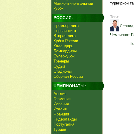
турнирной та
Межконтинентальный
кубок
Теги:
РОССИЯ:
Премьер-лига
Леонид
Первая лига
Чемпионат Р
Вторая лига
Кубок России
По
Календарь
Бомбардиры
Суперкубок
Тренеры
Судьи
Стадионы
Сборная России
ЧЕМПИОНАТЫ:
Англия
Германия
Испания
Италия
Франция
Нидерланды
Португалия
Турция