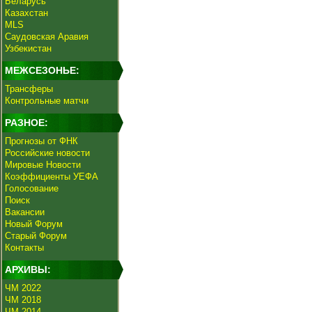
Беларусь
Казахстан
MLS
Саудовская Аравия
Узбекистан
МЕЖСЕЗОНЬЕ:
Трансферы
Контрольные матчи
РАЗНОЕ:
Прогнозы от ФНК
Российские новости
Мировые Новости
Коэффициенты УЕФА
Голосование
Поиск
Вакансии
Новый Форум
Старый Форум
Контакты
АРХИВЫ:
ЧМ 2022
ЧМ 2018
ЧМ 2014