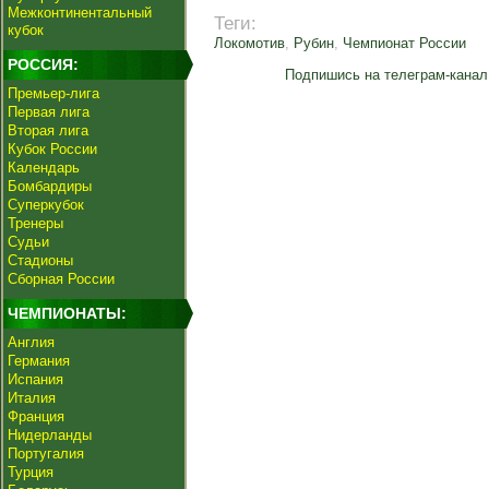
Межконтинентальный
Теги:
кубок
Локомотив
,
Рубин
,
Чемпионат России
РОССИЯ:
Подпишись на телеграм-канал
Премьер-лига
Первая лига
Вторая лига
Кубок России
Календарь
Бомбардиры
Суперкубок
Тренеры
Судьи
Стадионы
Сборная России
ЧЕМПИОНАТЫ:
Англия
Германия
Испания
Италия
Франция
Нидерланды
Португалия
Турция