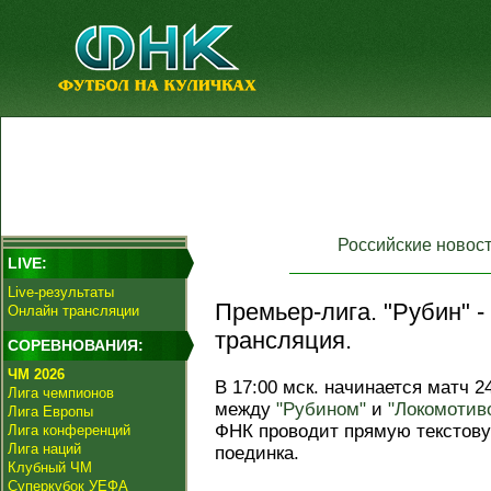
Российские новос
LIVE:
Live-результаты
Премьер-лига. "Рубин" -
Онлайн трансляции
трансляция.
СОРЕВНОВАНИЯ:
ЧМ 2026
В 17:00 мск. начинается матч 2
Лига чемпионов
между
"Рубином"
и
"Локомотив
Лига Европы
ФНК проводит прямую текстов
Лига конференций
Лига наций
поединка.
Клубный ЧМ
Суперкубок УЕФА