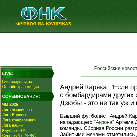
Российские новос
LIVE:
Live-результаты
Андрей Каряка: "Если п
Онлайн трансляции
с бомбардирами других 
СОРЕВНОВАНИЯ:
Дзюбы - это не так уж и 
ЧМ 2026
Лига чемпионов
Лига Европы
Бывший футболист Андрей Кар
Лига конференций
нападающего
"Акрона"
Артема Д
Лига наций
команды. Сборная России разгр
Клубный ЧМ
Забитыми мячами отметились
Суперкубок УЕФА