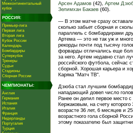
Арсен Адамов
(42),
Артем Дзю
Межконтинентальный
кубок
Зелимхан Бакаев
(60).
РОССИЯ:
— В этом матче сразу оставали
Премьер-лига
сколько забьет сборная и скол
Первая лига
параллель с бомбардирами дру
Вторая лига
Артема — это не так уж и мног
Кубок России
рекорды почти под тысячу голо
Календарь
форварды отличались еще боль
Бомбардиры
Суперкубок
за него. Артем недавно стал 
Тренеры
российского футбола, сейчас 
Судьи
сборной. Хорошая карьера и х
Стадионы
Каряка "Матч ТВ".
Сборная России
ЧЕМПИОНАТЫ:
Дзюба стал лучшим бомбардир
нападающий довел число голов
Англия
Ранее он делил первое место 
Германия
Испания
Кержаковым, на счету которого
Италия
возрасте 36 лет, 6 месяцев и 2
Франция
возрастного гола сборной Рос
Нидерланды
этому показателю был защитн
Португалия
Турция