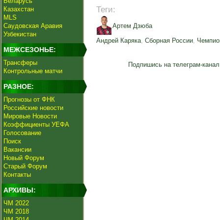
Беларусь
Теги:
Казахстан
MLS
Саудовская Аравия
Артем Дзюба
Узбекистан
Андрей Каряка
,
Сборная России
,
Чемпио
МЕЖСЕЗОНЬЕ:
Трансферы
Подпишись на телеграм-канал
Контрольные матчи
РАЗНОЕ:
Прогнозы от ФНК
Российские новости
Мировые Новости
Коэффициенты УЕФА
Голосование
Поиск
Вакансии
Новый Форум
Старый Форум
Контакты
АРХИВЫ:
ЧМ 2022
ЧМ 2018
ЧМ 2014