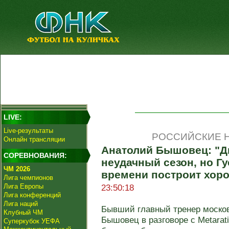
LIVE:
Live-результаты
РОССИЙСКИЕ Н
Онлайн трансляции
Анатолий Бышовец: "Д
СОРЕВНОВАНИЯ:
неудачный сезон, но Г
ЧМ 2026
времени построит хор
Лига чемпионов
Лига Европы
23:50:18
Лига конференций
Лига наций
Бывший главный тренер москов
Клубный ЧМ
Бышовец в разговоре с Metarat
Суперкубок УЕФА