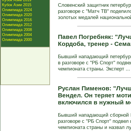
Словенский защитник петербург
Кубок Азии 2015
Олимпиада 2024
разговоре с "Матч ТВ" подели
Олимпиада 2020
золотых медалей национальной 
Олимпиада 2016
Олимпиада 2012
Олимпиада 2008
Олимпиада 2004
Павел Погребняк: "Лучш
Олимпиада 2000
Кордоба, тренер - Сема
Бывший нападающий петербургс
в разговоре с "РБ Спорт" подв
чемпионата страны. Эксперт ...
Руслан Пименов: "Лучш
Вендел. Он теряет моти
включился в нужный м
Бывший нападающий сборной 
разговоре с "РБ Спорт" подвел
чемпионата страны и назвал луч