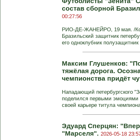
Футболисты "Зенита" С
состав сборной Бразил
00:27:56
РИО-ДЕ-ЖАНЕЙРО, 19 мая. /Ко
Бразильский защитник петербур
его одноклубник полузащитник 
Максим Глушенков: "По
тяжёлая дорога. Осозн
чемпионства придёт чу
Нападающий петербургского "З
поделился первыми эмоциями 
своей карьере титула чемпиона 
Эдуард Сперцян: "Впе
"Марселя".
2026-05-18 23:5