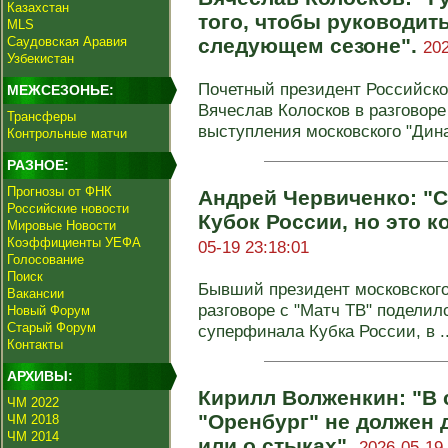
Казахстан
того, чтобы руководит
MLS
Саудовская Аравия
следующем сезоне".
202
Узбекистан
Почетный президент Российско
МЕЖСЕЗОНЬЕ:
Вячеслав Колосков в разговоре
Трансферы
выступления московского "Динам
Контрольные матчи
РАЗНОЕ:
Прогнозы от ФНК
Андрей Червиченко: "С
Российские новости
Кубок России, но это 
Мировые Новости
Коэффициенты УЕФА
05-19 23:18:01
Голосование
Поиск
Бывший президент московского
Вакансии
разговоре с "Матч ТВ" подели
Новый Форум
Старый Форум
суперфинала Кубка России, в ..
Контакты
АРХИВЫ:
Кирилл Волженкин: "В
ЧМ 2022
"Оренбург" не должен 
ЧМ 2018
ЧМ 2014
или о стыках".
2026-05-19 