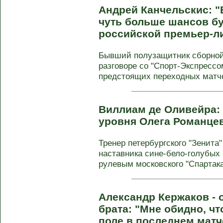
Андрей Канчельскис: "
чуть больше шансов бу
российской премьер-л
Бывший полузащитник сборной
разговоре со "Спорт-Экспресс
предстоящих переходных матчей
Виллиам де Оливейра: 
уровня Олега Романце
Тренер петербургского "Зенит
наставника сине-бело-голубых
рулевым московского "Спартака"
Александр Кержаков - 
брата: "Мне обидно, ч
поле в последнем матч