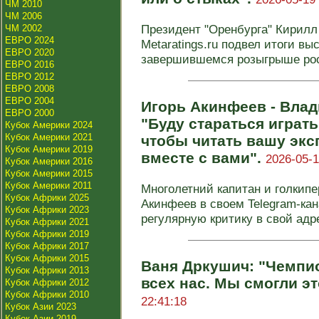
ЧМ 2010
ЧМ 2006
Президент "Оренбурга" Кирилл 
ЧМ 2002
ЕВРО 2024
Metaratings.ru подвел итоги в
ЕВРО 2020
завершившемся розыгрыше росс
ЕВРО 2016
ЕВРО 2012
ЕВРО 2008
ЕВРО 2004
Игорь Акинфеев - Вла
ЕВРО 2000
"Буду стараться играт
Кубок Америки 2024
Кубок Америки 2021
чтобы читать вашу эксп
Кубок Америки 2019
вместе с вами".
2026-05-1
Кубок Америки 2016
Кубок Америки 2015
Кубок Америки 2011
Многолетний капитан и голкип
Кубок Африки 2025
Акинфеев в своем Telegram-кан
Кубок Африки 2023
регулярную критику в свой адр
Кубок Африки 2021
Кубок Африки 2019
Кубок Африки 2017
Кубок Африки 2015
Ваня Дркушич: "Чемпио
Кубок Африки 2013
всех нас. Мы смогли эт
Кубок Африки 2012
Кубок Африки 2010
22:41:18
Кубок Азии 2023
Кубок Азии 2019