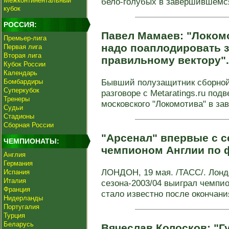
Межконтинентальный
бело-голубых в завершившемся
кубок
РОССИЯ:
Павел Мамаев: "Локомо
Премьер-лига
надо поаплодировать за
Первая лига
Вторая лига
правильному вектору"
Кубок России
Календарь
Бывший полузащитник сборной
Бомбардиры
Суперкубок
разговоре с Metaratings.ru под
Тренеры
московского "Локомотива" в за
Судьи
Стадионы
Сборная России
"Арсенал" впервые с се
ЧЕМПИОНАТЫ:
чемпионом Англии по 
Англия
Германия
ЛОНДОН, 19 мая. /ТАСС/. Лонд
Испания
Италия
сезона-2003/04 выиграл чемпи
Франция
стало известно после окончания
Нидерланды
Португалия
Турция
Беларусь
Вячеслав Колосков: "Г