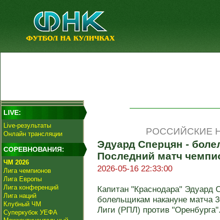
LIVE:
Live-результаты
РОССИЙСКИЕ Н
Онлайн трансляции
Эдуард Сперцян - боле
СОРЕВНОВАНИЯ:
Последний матч чемпио
ЧМ 2026
2026-05-16 22:33:00
Лига чемпионов
Лига Европы
Лига конференций
Капитан "Краснодара" Эдуард 
Лига наций
болельщикам накануне матча 3
Клубный ЧМ
Лиги (РПЛ) против "Оренбурга".
Суперкубок УЕФА