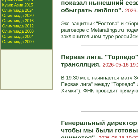
показал нынешний сез
Кубок Азии 2015
обыграть любого".
2026-
Олимпиада 2024
Олимпиада 2020
Олимпиада 2016
Экс-защитник "Ростова" и сбо
Олимпиада 2012
разговоре с Metaratings.ru под
Олимпиада 2008
заключительном туре российско
Олимпиада 2004
Олимпиада 2000
Первая лига. "Торпедо"
трансляция.
2026-05-16 19:
В 19:30 мск. начинается матч 3
Первая лига" между "Торпедо" 
Химки"). ФНК проводит прямую 
Генеральный директор
чтобы мы были готовы 
снимется".