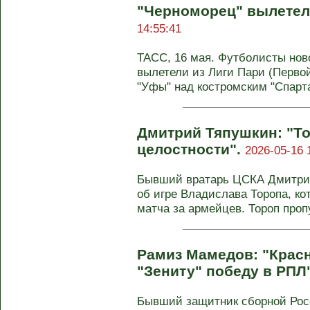
"Черноморец" вылетел
14:55:41
ТАСС, 16 мая. Футболисты нов
вылетели из Лиги Пари (Первой
"Уфы" над костромским "Спартак
Дмитрий Тяпушкин: "То
целостности".
2026-05-16 
Бывший вратарь ЦСКА Дмитри
об игре Владислава Торопа, ко
матча за армейцев. Тороп пропу
Рамиз Мамедов: "Крас
"Зениту" победу в РПЛ
Бывший защитник сборной Рос