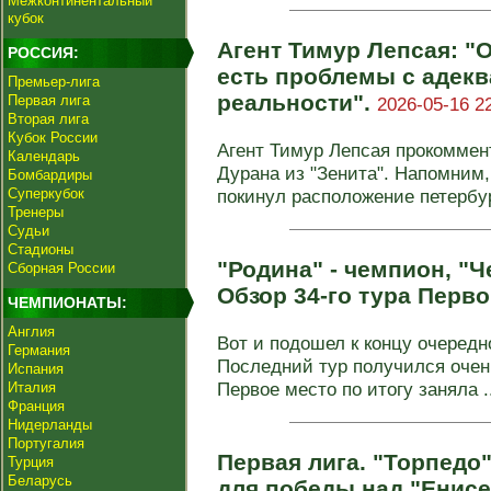
Межконтинентальный
кубок
Агент Тимур Лепсая: "
РОССИЯ:
есть проблемы с адек
Премьер-лига
реальности".
Первая лига
2026-05-16 2
Вторая лига
Кубок России
Агент Тимур Лепсая прокомме
Календарь
Дурана из "Зенита". Напомни
Бомбардиры
Суперкубок
покинул расположение петербург
Тренеры
Судьи
Стадионы
"Родина" - чемпион, "
Сборная России
Обзор 34-го тура Перво
ЧЕМПИОНАТЫ:
Англия
Вот и подошел к концу очередн
Германия
Последний тур получился очен
Испания
Первое место по итогу заняла ..
Италия
Франция
Нидерланды
Португалия
Первая лига. "Торпедо"
Турция
Беларусь
для победы над "Енис