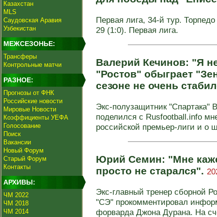
Казахстан
MLS
Первая лига, 34-й тур. Торпедо 
Саудовская Аравия
Узбекистан
29 (1:0). Первая лига.
МЕЖСЕЗОНЬЕ:
Трансферы
Валерий Кечинов: "Я н
Контрольные матчи
"Ростов" обыграет "Зен
РАЗНОЕ:
сезоне не очень стаби
Прогнозы от ФНК
Российские новости
Экс-полузащитник "Спартака" 
Мировые Новости
поделился с Rusfootball.info 
Коэффициенты УЕФА
Голосование
российской премьер-лиги и о ш
Поиск
Вакансии
Новый Форум
Юрий Семин: "Мне каже
Старый Форум
Контакты
просто не старался".
20
АРХИВЫ:
Экс-главный тренер сборной Р
ЧМ 2022
"СЭ" прокомментировал инфор
ЧМ 2018
форварда Джона Дурана. На сче
ЧМ 2014