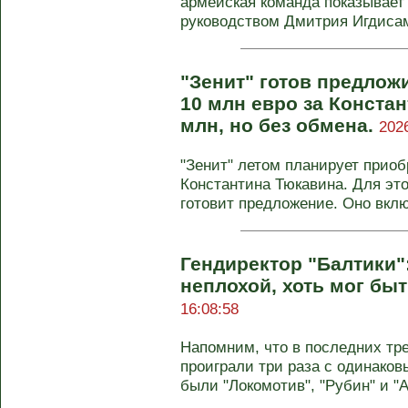
армейская команда показывает
руководством Дмитрия Игдисамо
"Зенит" готов предлож
10 млн евро за Конста
млн, но без обмена.
202
"Зенит" летом планирует прио
Константина Тюкавина. Для это
готовит предложение. Оно включ
Гендиректор "Балтики"
неплохой, хоть мог бы
16:08:58
Напомним, что в последних тр
проиграли три раза с одинаков
были "Локомотив", "Рубин" и "Ак