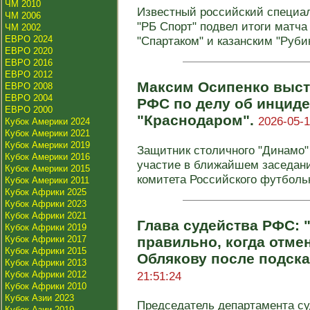
ЧМ 2010
Известный российский специа
ЧМ 2006
"РБ Спорт" подвел итоги матча
ЧМ 2002
ЕВРО 2024
"Спартаком" и казанским "Рубин
ЕВРО 2020
ЕВРО 2016
ЕВРО 2012
Максим Осипенко выст
ЕВРО 2008
ЕВРО 2004
РФС по делу об инциде
ЕВРО 2000
"Краснодаром".
2026-05-1
Кубок Америки 2024
Кубок Америки 2021
Кубок Америки 2019
Защитник столичного "Динамо"
Кубок Америки 2016
участие в ближайшем заседан
Кубок Америки 2015
комитета Российского футбольно
Кубок Америки 2011
Кубок Африки 2025
Кубок Африки 2023
Кубок Африки 2021
Глава судейства РФС: 
Кубок Африки 2019
Кубок Африки 2017
правильно, когда отме
Кубок Африки 2015
Облякову после подска
Кубок Африки 2013
Кубок Африки 2012
21:51:24
Кубок Африки 2010
Кубок Азии 2023
Председатель департамента су
Кубок Азии 2019