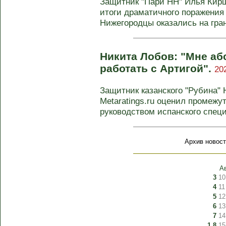
Защитник "Пари НН" Илья Кирш
итоги драматичного поражения 
Нижегородцы оказались на грани
Никита Лобов: "Мне а
работать с Артигой".
20
Защитник казанского "Рубина" 
Metaratings.ru оценил промежу
руководством испанского специ
Архив новост
А
3
10
4
11
5
12
6
13
7
14
1
8
15