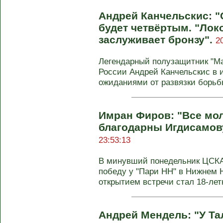
Андрей Канчельскис: "
будет четвёртым. "Лок
заслуживает бронзу".
2
Легендарный полузащитник "М
России Андрей Канчельскис в 
ожиданиями от развязки борьбы
Имран Фиров: "Все мо
благодарны Игдисамов
23:53:13
В минувший понедельник ЦСКА 
победу у "Пари НН" в Нижнем Н
открытием встречи стал 18-летн
Андрей Мендель: "У Т