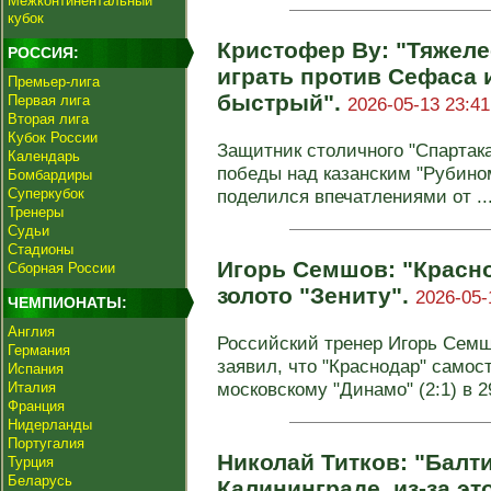
Межконтинентальный
кубок
Кристофер Ву: "Тяжеле
РОССИЯ:
играть против Сефаса и
Премьер-лига
быстрый".
Первая лига
2026-05-13 23:41
Вторая лига
Кубок России
Защитник столичного "Спартак
Календарь
победы над казанским "Рубином
Бомбардиры
Суперкубок
поделился впечатлениями от ..
Тренеры
Судьи
Стадионы
Игорь Семшов: "Красн
Сборная России
золото "Зениту".
2026-05-
ЧЕМПИОНАТЫ:
Англия
Российский тренер Игорь Семш
Германия
заявил, что "Краснодар" самос
Испания
московскому "Динамо" (2:1) в 29
Италия
Франция
Нидерланды
Португалия
Николай Титков: "Балти
Турция
Беларусь
Калининграде, из-за эт