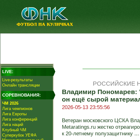
LIVE:
Live-результаты
РОССИЙСКИЕ Н
Онлайн трансляции
Владимир Пономарев: "
СОРЕВНОВАНИЯ:
он ещё сырой материал,
ЧМ 2026
2026-05-13 23:55:56
Лига чемпионов
Лига Европы
Лига конференций
Ветеран московского ЦСКА Вл
Лига наций
Metaratings.ru жестко отреаги
Клубный ЧМ
к 20-летнему полузащитнику ...
Суперкубок УЕФА