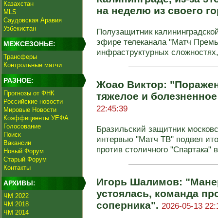
Казахстан
на неделю из своего г
MLS
Саудовская Аравия
Узбекистан
Полузащитник калининградской
эфире телеканала "Матч Премь
МЕЖСЕЗОНЬЕ:
инфраструктурных сложностях, 
Трансферы
Контрольные матчи
РАЗНОЕ:
Жоао Виктор: "Поражен
Прогнозы от ФНК
тяжелое и болезненное
Российские новости
22:45:39
Мировые Новости
Коэффициенты УЕФА
Голосование
Бразильский защитник московс
Поиск
интервью "Матч ТВ" подвел ит
Вакансии
против столичного "Спартака" в 
Новый Форум
Старый Форум
Контакты
Игорь Шалимов: "Мане
АРХИВЫ:
устоялась, команда пр
ЧМ 2022
соперника".
ЧМ 2018
2026-05-13 22:
ЧМ 2014