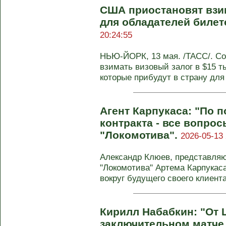
США приостановят взи
для обладателей билет
20:24:55
НЬЮ-ЙОРК, 13 мая. /ТАСС/. С
взимать визовый залог в $15 ты
которые прибудут в страну для 
Агент Карпукаса: "По 
контракта - все вопрос
"Локомотива".
2026-05-13 
Александр Клюев, представля
"Локомотива" Артема Карпукас
вокруг будущего своего клиента 
Кирилл Набабкин: "От 
заключительном матче 