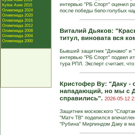
интервью "РБ Спорт" оценил р
Кубок Азии 2015
после победы бело-голубых над
Олимпиада 2024
Олимпиада 2020
Олимпиада 2016
Олимпиада 2012
Виталий Дьяков: "Крас
Олимпиада 2008
Олимпиада 2004
титул, виновата вся к
Олимпиада 2000
Бывший защитник "Динамо" и "
интервью "РБ Спорт" подвел ит
тура РПЛ. Эксперт считает, что
Кристофер Ву: "Даку -
нападающий, но мы с 
справились".
2026-05-12 2
Защитник московского "Спарта
"Матч ТВ" поделился впечатле
"Рубина" Мирлиндом Даку в мат