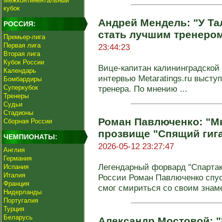
Межконтинентальный
кубок
Андрей Мендель: "У Т
РОССИЯ:
стать лучшим тренером
Премьер-лига
Первая лига
23:44:23
Вторая лига
Кубок России
Вице-капитан калининградской
Календарь
интервью Metaratings.ru высту
Бомбардиры
Суперкубок
тренера. По мнению ...
Тренеры
Судьи
Стадионы
Роман Павлюченко: "Мн
Сборная России
прозвище "Спящий гига
ЧЕМПИОНАТЫ:
2026-05-12 23:27:47
Англия
Германия
Легендарный форвард "Спартака
Испания
Италия
России Роман Павлюченко спуст
Франция
смог смириться со своим зна
Нидерланды
Португалия
Турция
Беларусь
Александр Мостовой: "