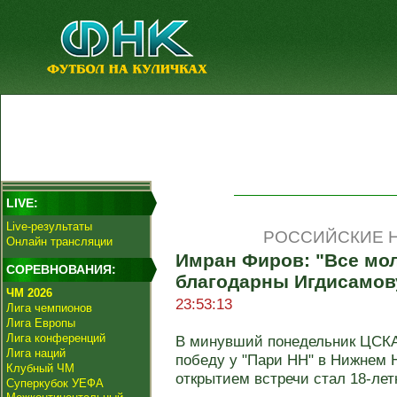
LIVE:
Live-результаты
РОССИЙСКИЕ Н
Онлайн трансляции
Имран Фиров: "Все мо
СОРЕВНОВАНИЯ:
благодарны Игдисамов
ЧМ 2026
23:53:13
Лига чемпионов
Лига Европы
Лига конференций
В минувший понедельник ЦСКА 
Лига наций
победу у "Пари НН" в Нижнем Н
Клубный ЧМ
открытием встречи стал 18-летн
Суперкубок УЕФА