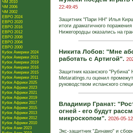
ЧМ 2010
22:49:45
ЧМ 2006
ЧМ 2002
ЕВРО 2024
Защитник "Пари НН" Илья Кирш
ЕВРО 2020
итоги драматичного поражения 
ЕВРО 2016
Нижегородцы оказались на грани
ЕВРО 2012
ЕВРО 2008
ЕВРО 2004
ЕВРО 2000
Никита Лобов: "Мне а
Кубок Америки 2024
Кубок Америки 2021
работать с Артигой".
20
Кубок Америки 2019
Кубок Америки 2016
Защитник казанского "Рубина" 
Кубок Америки 2015
Metaratings.ru оценил промежу
Кубок Америки 2011
Кубок Африки 2025
руководством испанского специ
Кубок Африки 2023
Кубок Африки 2021
Кубок Африки 2019
Кубок Африки 2017
Владимир Гранат: "Рос
Кубок Африки 2015
огней - его будут расс
Кубок Африки 2013
микроскопом".
Кубок Африки 2012
2026-05-12
Кубок Африки 2010
Кубок Азии 2023
Экс-защитник "Динамо" и сбор
Кубок Азии 2019