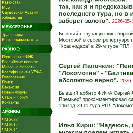
Казахстан
так, как я и предсказыв
MLS
Саудовская Аравия
последнего тура, но в 
Узбекистан
заберёт золото".
2026-05-
МЕЖСЕЗОНЬЕ:
Бывший полузащитник сборной
Трансферы
Мостовой в своем репертуаре 
Контрольные матчи
"Краснодара" в 29-м туре РПЛ. Э
РАЗНОЕ:
Прогнозы от ФНК
Российские новости
Сергей Лапочкин: "Пен
Мировые Новости
"Локомотив" - "Балтик
Коэффициенты УЕФА
Голосование
абсолютно верно".
2026-
Поиск
Вакансии
Новый Форум
Бывший арбитр ФИФА Сергей Л
Старый Форум
Премьер" прокомментировал с
Контакты
эпизод 29-го тура РПЛ "Локомоти
АРХИВЫ:
ЧМ 2022
Илья Кирш: "Надеюсь, 
ЧМ 2018
ЧМ 2014
мужски поедем играть 