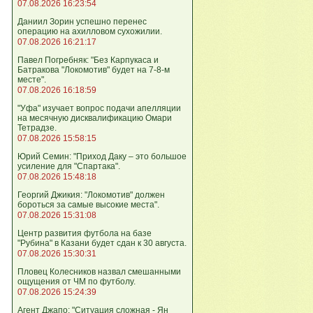
07.08.2026 16:23:54
Даниил Зорин успешно перенес
операцию на ахилловом сухожилии.
07.08.2026 16:21:17
Павел Погребняк: "Без Карпукаса и
Батракова "Локомотив" будет на 7-8-м
месте".
07.08.2026 16:18:59
"Уфа" изучает вопрос подачи апелляции
на месячную дисквалификацию Омари
Тетрадзе.
07.08.2026 15:58:15
Юрий Семин: "Приход Даку – это большое
усиление для "Спартака".
07.08.2026 15:48:18
Георгий Джикия: "Локомотив" должен
бороться за самые высокие места".
07.08.2026 15:31:08
Центр развития футбола на базе
"Рубина" в Казани будет сдан к 30 августа.
07.08.2026 15:30:31
Пловец Колесников назвал смешанными
ощущения от ЧМ по футболу.
07.08.2026 15:24:39
Агент Джапо: "Ситуация сложная - Ян