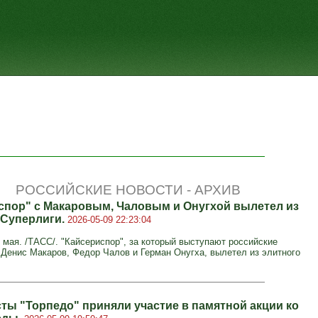
РОССИЙСКИЕ НОВОСТИ - АРХИВ
спор" с Макаровым, Чаловым и Онугхой вылетел из
 Суперлиги.
2026-05-09 22:23:04
мая. /ТАСС/. "Кайсериспор", за который выступают российские
Денис Макаров, Федор Чалов и Герман Онугха, вылетел из элитного
ты "Торпедо" приняли участие в памятной акции ко