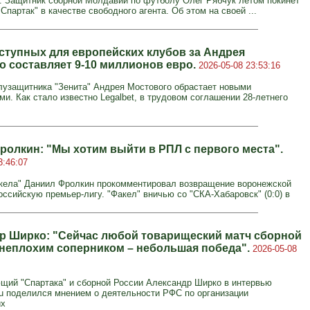
. Защитник сборной Молдавии по футболу Олег Рябчук летом покинет
Спартак" в качестве свободного агента. Об этом на своей ...
ступных для европейских клубов за Андрея
о составляет 9-10 миллионов евро.
2026-05-08 23:53:16
узащитника "Зенита" Андрея Мостового обрастает новыми
и. Как стало известно Legalbet, в трудовом соглашении 28-летнего
ролкин: "Мы хотим выйти в РПЛ с первого места".
3:46:07
кела" Даниил Фролкин прокомментировал возвращение воронежской
оссийскую премьер-лигу. "Факел" вничью со "СКА-Хабаровск" (0:0) в
р Ширко: "Сейчас любой товарищеский матч сборной
 неплохим соперником – небольшая победа".
2026-05-08
щий "Спартака" и сборной России Александр Ширко в интервью
.ru поделился мнением о деятельности РФС по организации
их