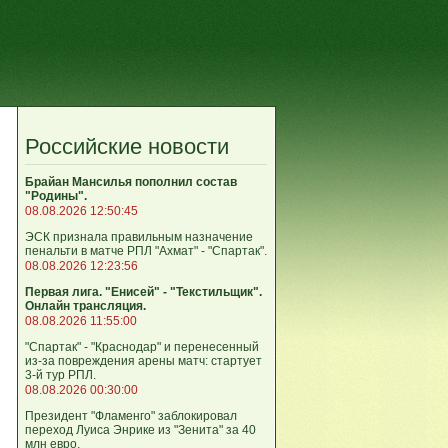
Российские новости
Брайан Мансилья пополнил состав
"Родины".
08.08.2026 12:50:45
ЭСК признала правильным назначение
пенальти в матче РПЛ "Ахмат" - "Спартак".
08.08.2026 12:23:56
Первая лига. "Енисей" - "Текстильщик".
Онлайн трансляция.
08.08.2026 11:55:00
"Спартак" - "Краснодар" и перенесенный
из-за повреждения арены матч: стартует
3-й тур РПЛ.
08.08.2026 00:30:00
Президент "Фламенго" заблокировал
переход Луиса Энрике из "Зенита" за 40
млн евро.