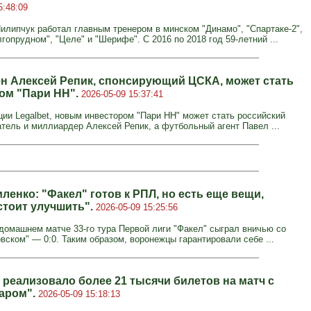
5:48:09
илипчук работал главным тренером в минском "Динамо", "Спартаке-2",
опрудном", "Целе" и "Шерифе". С 2016 по 2018 год 59-летний ...
н Алексей Репик, спонсирующий ЦСКА, может стать
ом "Пари НН".
2026-05-09 15:37:41
ии Legalbet, новым инвестором "Пари НН" может стать российский
тель и миллиардер Алексей Репик, а футбольный агент Павел ...
ленко: "Факел" готов к РПЛ, но есть еще вещи,
стоит улучшить".
2026-05-09 15:25:56
 домашнем матче 33-го тура Первой лиги "Факел" сыграл вничью со
вском" — 0:0. Таким образом, воронежцы гарантировали себе ...
 реализовало более 21 тысячи билетов на матч с
аром".
2026-05-09 15:18:13