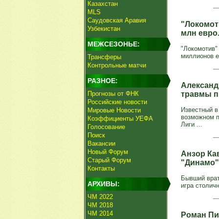
Казахстан
MLS
Саудовская Аравия
"Локомот
Узбекистан
млн евро
МЕЖСЕЗОНЬЕ:
"Локомотив"
миллионов ев
Трансферы
Контрольные матчи
РАЗНОЕ:
Александ
Прогнозы от ФНК
травмы п
Российские новости
Известный в
Мировые Новости
возможном 
Коэффициенты УЕФА
Лиги ...
Голосование
Поиск
Вакансии
Новый Форум
Анзор Ка
Старый Форум
"Динамо"
Контакты
Бывший врат
АРХИВЫ:
игра столичн
ЧМ 2022
ЧМ 2018
ЧМ 2014
Роман Пи