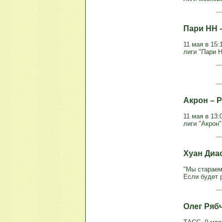
Пари НН –
11 мая в 15:
лиги "Пари 
Акрон – Р
11 мая в 13:
лиги "Акрон"
Хуан Диас
"Мы стараем
Если будет р
Олег Рябч