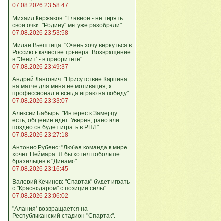
07.08.2026 23:58:47
Михаил Кержаков: "Главное - не терять
свои очки. "Родину" мы уже разобрали".
07.08.2026 23:53:58
Милан Вьештица: "Очень хочу вернуться в
Россию в качестве тренера. Возвращение
в "Зенит" - в приоритете".
07.08.2026 23:49:37
Андрей Лангович: "Присутствие Карпина
на матче для меня не мотивация, я
профессионал и всегда играю на победу".
07.08.2026 23:33:07
Алексей Бабырь: "Интерес к Замерцу
есть, общение идет. Уверен, рано или
поздно он будет играть в РПЛ".
07.08.2026 23:27:18
Антонио Рубенс: "Любая команда в мире
хочет Неймара. Я бы хотел побольше
бразильцев в "Динамо".
07.08.2026 23:16:45
Валерий Кечинов: "Спартак" будет играть
с "Краснодаром" с позиции силы".
07.08.2026 23:06:02
"Алания" возвращается на
Республиканский стадион "Спартак".