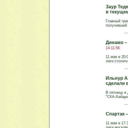
Заур Теде
в текуще
Главный тре
получивший т
Динамо – 
14:11:56
11 мая в 20:
лиги столичн
Ильнур А
сделали 
В пятницу в
"СКА-Хабаро
Спартак –
11 мая в 17:
лиги московс