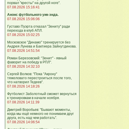
порвал "кресты" на другой ноге".
07.08.2026 15:16:41
Анонс футбольного уик-энда.
07.08.2026 15:06:06
Густаво Пуэрта отказал "Зениту" ради
перехода в клуб АПЛ.
07.08.2026 15:02:25
Московское "Динамо" тренируется без
Андрея Лунева и Бактиера Зайнутдинова.
07.08.2026 14:51:54
Роман Березовский: "Зенит" - явный
фаворит на победу в РПЛ".
07.08.2026 14:32:10
Сергей Волков: "Пока "Акрону"
тяжеловато перестроиться после того,
что натворил Тедеев".
07.08.2026 14:18:26
Футболист Заболотный сможет вернуться
к тренировкам в начале ноября.
07.08.2026 14:11:39
Дмитрий Воробьев: "Бывают моменты,
когда мы ещё немного не понимаем друг
друга, есть над чем работать".
07.08.2026 14:06:54