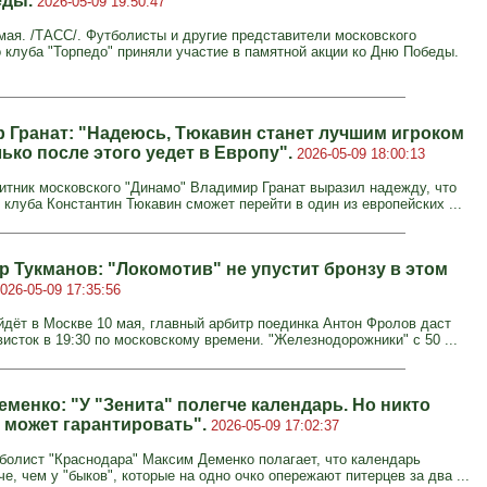
еды.
2026-05-09 19:50:47
ая. /ТАСС/. Футболисты и другие представители московского
 клуба "Торпедо" приняли участие в памятной акции ко Дню Победы.
 Гранат: "Надеюсь, Тюкавин станет лучшим игроком
ько после этого уедет в Европу".
2026-05-09 18:00:13
тник московского "Динамо" Владимир Гранат выразил надежду, что
клуба Константин Тюкавин сможет перейти в один из европейских ...
р Тукманов: "Локомотив" не упустит бронзу в этом
026-05-09 17:35:56
йдёт в Москве 10 мая, главный арбитр поединка Антон Фролов даст
исток в 19:30 по московскому времени. "Железнодорожники" с 50 ...
менко: "У "Зенита" полегче календарь. Но никто
е может гарантировать".
2026-05-09 17:02:37
олист "Краснодара" Максим Деменко полагает, что календарь
че, чем у "быков", которые на одно очко опережают питерцев за два ...