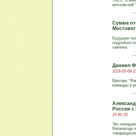
ТАСС, 9 мая
московский "
Сумма от
Мостовог
Будущее пол
подробностям
хавбека
Даниил Ф
2026-05-08 2
Вратарь "Фа
команды в р
Александ
России с
23:40:28
Экс-нападаю
Metaratings
товарищеск