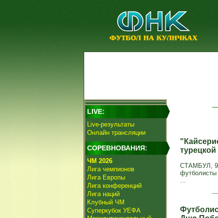
LIVE:
Live-результаты
Онлайн трансляции
"Кайсери
СОРЕВНОВАНИЯ:
турецкой
ЧМ 2026
СТАМБУЛ, 9 
Лига чемпионов
футболисты 
Лига Европы
...
Лига конференций
Лига наций
Клубный ЧМ
Футболис
Суперкубок УЕФА