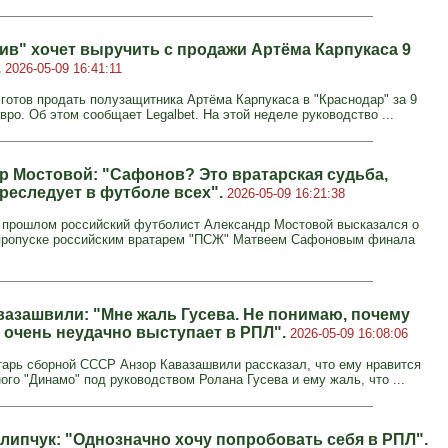
ив" хочет выручить с продажи Артёма Карпукаса 9
.
2026-05-09 16:41:11
 готов продать полузащитника Артёма Карпукаса в "Краснодар" за 9
ро. Об этом сообщает Legalbet. На этой неделе руководство ...
р Мостовой: "Сафонов? Это вратарская судьба,
реследует в футболе всех".
2026-05-09 16:21:38
 прошлом российский футболист Александр Мостовой высказался о
пропуске российским вратарем "ПСЖ" Матвеем Сафоновым финала
вазашвили: "Мне жаль Гусева. Не понимаю, почему
 очень неудачно выступает в РПЛ".
2026-05-09 16:08:06
арь сборной СССР Анзор Кавазашвили рассказал, что ему нравится
ого "Динамо" под руководством Ролана Гусева и ему жаль, что ...
липчук: "Однозначно хочу попробовать себя в РПЛ".