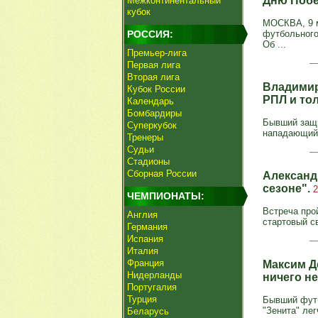
Дню Поб
Межконтинентальный
кубок
МОСКВА, 9 м
РОССИЯ:
футбольного
Об ...
Премьер-лига
Первая лига
Вторая лига
Владимир
Кубок России
РПЛ и тол
Календарь
Бомбардиры
Бывший защи
Суперкубок
нападающий 
Тренеры
Судьи
Стадионы
Сборная России
Александ
сезоне".
2
ЧЕМПИОНАТЫ:
Встреча про
Англия
стартовый св
Германия
Испания
Италия
Франция
Максим Де
Нидерланды
ничего н
Португалия
Турция
Бывший футб
"Зенита" лег
Беларусь