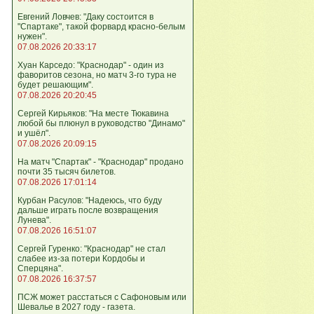
Евгений Ловчев: "Даку состоится в
"Спартаке", такой форвард красно-белым
нужен".
07.08.2026 20:33:17
Хуан Карседо: "Краснодар" - один из
фаворитов сезона, но матч 3-го тура не
будет решающим".
07.08.2026 20:20:45
Сергей Кирьяков: "На месте Тюкавина
любой бы плюнул в руководство "Динамо"
и ушёл".
07.08.2026 20:09:15
На матч "Спартак" - "Краснодар" продано
почти 35 тысяч билетов.
07.08.2026 17:01:14
Курбан Расулов: "Надеюсь, что буду
дальше играть после возвращения
Лунева".
07.08.2026 16:51:07
Сергей Гуренко: "Краснодар" не стал
слабее из-за потери Кордобы и
Сперцяна".
07.08.2026 16:37:57
ПСЖ может расстаться с Сафоновым или
Шевалье в 2027 году - газета.