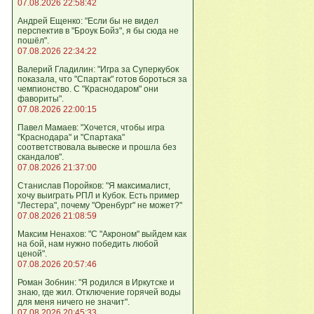
07.08.2026 22:58:42
Андрей Ещенко: "Если бы не видел
перспектив в "Броук Бойз", я бы сюда не
пошёл".
07.08.2026 22:34:22
Валерий Гладилин: "Игра за Суперкубок
показала, что "Спартак" готов бороться за
чемпионство. С "Краснодаром" они
фавориты".
07.08.2026 22:00:15
Павел Мамаев: "Хочется, чтобы игра
"Краснодара" и "Спартака"
соответствовала вывеске и прошла без
скандалов".
07.08.2026 21:37:00
Станислав Поройков: "Я максималист,
хочу выиграть РПЛ и Кубок. Есть пример
"Лестера", почему "Оренбург" не может?"
07.08.2026 21:08:59
Максим Ненахов: "С "Акроном" выйдем как
на бой, нам нужно победить любой
ценой".
07.08.2026 20:57:46
Роман Зобнин: "Я родился в Иркутске и
знаю, где жил. Отключение горячей воды
для меня ничего не значит".
07.08.2026 20:45:33