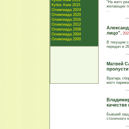
"На матч ре
Кубок Азии 2015
желающих по
Олимпиада 2024
...
Олимпиада 2020
Олимпиада 2016
Олимпиада 2012
Александ
Олимпиада 2008
лицо".
202
Олимпиада 2004
Олимпиада 2000
В текущем с
передач в 26
Матвей С
пропусти
Вратарь сбо
матч парижа
Владимир 
качестве
Бывший защи
столичного к