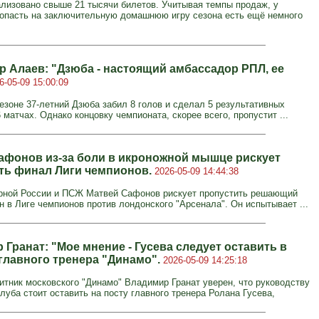
ализовано свыше 21 тысячи билетов. Учитывая темпы продаж, у
пасть на заключительную домашнюю игру сезона есть ещё немного
р Алаев: "Дзюба - настоящий амбассадор РПЛ, ее
6-05-09 15:00:09
езоне 37-летний Дзюба забил 8 голов и сделал 5 результативных
 матчах. Однако концовку чемпионата, скорее всего, пропустит ...
афонов из-за боли в икроножной мышце рискует
ть финал Лиги чемпионов.
2026-05-09 14:44:38
рной России и ПСЖ Матвей Сафонов рискует пропустить решающий
н в Лиге чемпионов против лондонского "Арсенала". Он испытывает ...
Гранат: "Мое мнение - Гусева следует оставить в
 главного тренера "Динамо".
2026-05-09 14:25:18
тник московского "Динамо" Владимир Гранат уверен, что руководству
луба стоит оставить на посту главного тренера Ролана Гусева,