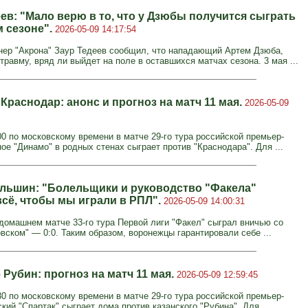
ев: "Мало верю в то, что у Дзюбы получится сыграть
м сезоне".
2026-05-09 14:17:54
нер "Акрона" Заур Тедеев сообщил, что нападающий Артем Дзюба,
равму, вряд ли выйдет на поле в оставшихся матчах сезона. 3 мая ...
Краснодар: анонс и прогноз на матч 11 мая.
2026-05-09
00 по московскому времени в матче 29-го тура российской премьер-
ое "Динамо" в родных стенах сыграет против "Краснодара". Для ...
льшин: "Болельщики и руководство "Факела"
всё, чтобы мы играли в РПЛ".
2026-05-09 14:00:31
 домашнем матче 33-го тура Первой лиги "Факел" сыграл вничью со
вском" — 0:0. Таким образом, воронежцы гарантировали себе ...
 Рубин: прогноз на матч 11 мая.
2026-05-09 12:59:45
30 по московскому времени в матче 29-го тура российской премьер-
кий "Спартак" сыграет дома против казанского "Рубина". Для ...