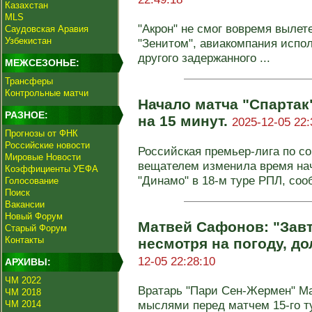
Казахстан
MLS
"Акрон" не смог вовремя вылете
Саудовская Аравия
Узбекистан
"Зенитом", авиакомпания испо
другого задержанного ...
МЕЖСЕЗОНЬЕ:
Трансферы
Контрольные матчи
Начало матча "Спартак
РАЗНОЕ:
на 15 минут.
2025-12-05 22:
Прогнозы от ФНК
Российские новости
Российская премьер-лига по с
Мировые Новости
вещателем изменила время нач
Коэффициенты УЕФА
"Динамо" в 18-м туре РПЛ, сооб
Голосование
Поиск
Вакансии
Новый Форум
Матвей Сафонов: "Завт
Старый Форум
Контакты
несмотря на погоду, д
12-05 22:28:10
АРХИВЫ:
ЧМ 2022
Вратарь "Пари Сен-Жермен" М
ЧМ 2018
мыслями перед матчем 15-го т
ЧМ 2014