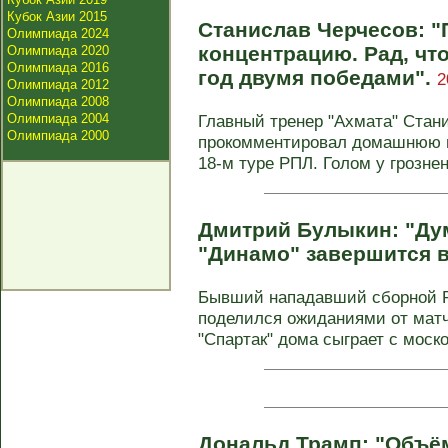
Кубок Азии 2015
Станислав Черчесов: "
Олимпиада 2024
концентрацию. Рад, чт
Олимпиада 2020
Олимпиада 2016
год двумя победами".
2
Олимпиада 2012
Олимпиада 2008
Олимпиада 2004
Главный тренер "Ахмата" Стан
Олимпиада 2000
прокомментировал домашнюю по
18-м туре РПЛ. Голом у грознен
Дмитрий Булыкин: "Дум
"Динамо" завершится 
Бывший нападавший сборной 
поделился ожиданиями от матча
"Спартак" дома сыграет с моско
Дональд Трамп: "Объё