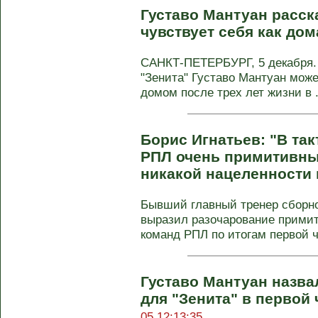
Густаво Мантуан расска
чувствует себя как дом
САНКТ-ПЕТЕРБУРГ, 5 декабря.
"Зенита" Густаво Мантуан може
домом после трех лет жизни в .
Борис Игнатьев: "В та
РПЛ очень примитивны.
никакой нацеленности 
Бывший главный тренер сборно
выразил разочарование прими
команд РПЛ по итогам первой ча
Густаво Мантуан назв
для "Зенита" в первой 
05 12:13:35