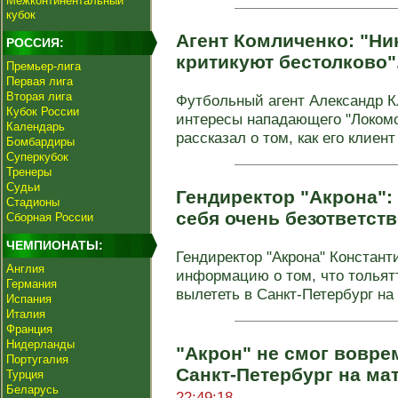
Межконтинентальный
кубок
Агент Комличенко: "Ни
РОССИЯ:
критикуют бестолково"
Премьер-лига
Первая лига
Вторая лига
Футбольный агент Александр 
Кубок России
интересы нападающего "Локомо
Календарь
рассказал о том, как его клиент 
Бомбардиры
Суперкубок
Тренеры
Судьи
Гендиректор "Акрона":
Стадионы
себя очень безответст
Сборная России
ЧЕМПИОНАТЫ:
Гендиректор "Акрона" Констан
Англия
информацию о том, что тольят
Германия
вылететь в Санкт‑Петербург на .
Испания
Италия
Франция
Нидерланды
"Акрон" не смог вовре
Португалия
Санкт‑Петербург на ма
Турция
Беларусь
22:49:18