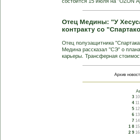
состоится 15 июля на "OZON Аре
Отец Медины: "У Хесус
контракту со "Спартак
Отец полузащитника "Спартак
Медина рассказал "СЭ" о план
карьеры. Трансферная стоимо
Архив новост
А
3
10
4
11
5
12
6
13
7
14
1
8
15
2
9
16