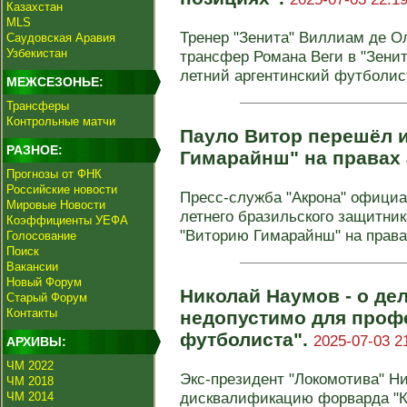
Казахстан
MLS
Тренер "Зенита" Виллиам де О
Саудовская Аравия
Узбекистан
трансфер Романа Веги в "Зенит"
летний аргентинский футболист
МЕЖСЕЗОНЬЕ:
Трансферы
Контрольные матчи
Пауло Витор перешёл и
РАЗНОЕ:
Гимарайнш" на правах
Прогнозы от ФНК
Российские новости
Пресс-служба "Акрона" официа
Мировые Новости
летнего бразильского защитник
Коэффициенты УЕФА
"Виторию Гимарайнш" на правах
Голосование
Поиск
Вакансии
Новый Форум
Николай Наумов - о дел
Старый Форум
Контакты
недопустимо для проф
футболиста".
2025-07-03 2
АРХИВЫ:
ЧМ 2022
Экс-президент "Локомотива" Н
ЧМ 2018
дисквалификацию форварда "К
ЧМ 2014