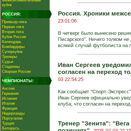
Межконтинентальный
кубок
Россия. Хроники межсе
РОССИЯ:
23:01:06
Премьер-лига
Первая лига
Вторая лига
В четверг было вынесено реше
Кубок России
Писарского". Ничего толком не 
Календарь
всякий случай футболиста на го
Бомбардиры
Суперкубок
Тренеры
Судьи
Иван Сергеев уведомил
Стадионы
согласен на переход т
Сборная России
03 22:54:25
ЧЕМПИОНАТЫ:
Англия
Как сообщает "Спорт-Экспресс
Германия
Иван Сергеев официально увед
Испания
клуба, что согласен на переход 
Италия
Франция
Нидерланды
Португалия
Тренер "Зенита": "Вега
Турция
Беларусь
позициях".
2025-07-03 22:19