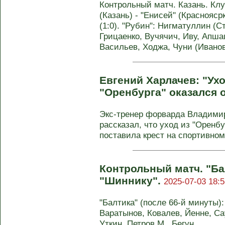
Контрольный матч. Казань. Клу
(Казань) - "Енисей" (Красноясрк)
(1:0). "Рубин": Нигматуллин (С
Грицаенко, Вучячич, Иву, Апша
Васильев, Ходжа, Чуни (Иванов
Евгений Харлачев: "Ух
"Оренбурга" оказался 
Экс-тренер форварда Владимир
рассказал, что уход из "Оренбу
поставила крест на спортивном 
Контрольный матч. "Ба
"Шиннику".
2025-07-03 18:5
"Балтика" (после 66-й минуты):
Варатынов, Ковалев, Йенне, Са
Уткин, Петров М., Бегун ...