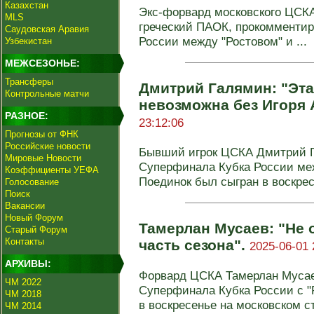
Казахстан
Экс-форвард московского ЦСК
MLS
греческий ПАОК, прокомментир
Саудовская Аравия
России между "Ростовом" и ...
Узбекистан
МЕЖСЕЗОНЬЕ:
Трансферы
Дмитрий Галямин: "Эт
Контрольные матчи
невозможна без Игоря
РАЗНОЕ:
23:12:06
Прогнозы от ФНК
Российские новости
Бывший игрок ЦСКА Дмитрий Г
Мировые Новости
Суперфинала Кубка России меж
Коэффициенты УЕФА
Поединок был сыгран в воскресе
Голосование
Поиск
Вакансии
Новый Форум
Тамерлан Мусаев: "Не о
Старый Форум
Контакты
часть сезона".
2025-06-01 
АРХИВЫ:
Форвард ЦСКА Тамерлан Мусае
ЧМ 2022
Суперфинала Кубка России с "
ЧМ 2018
в воскресенье на московском ст
ЧМ 2014