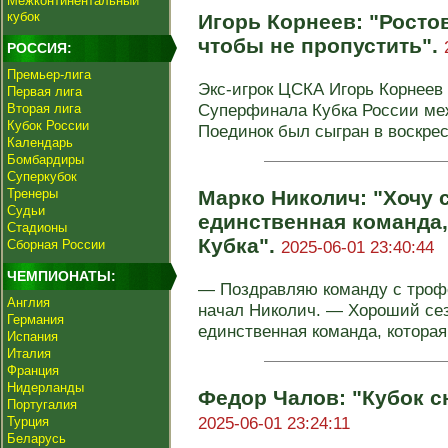
Межконтинентальный
кубок
Игорь Корнеев: "Росто
чтобы не пропустить".
РОССИЯ:
Премьер-лига
Экс-игрок ЦСКА Игорь Корнеев
Первая лига
Суперфинала Кубка России меж
Вторая лига
Кубок России
Поединок был сыгран в воскресе
Календарь
Бомбардиры
Суперкубок
Тренеры
Марко Николич: "Хочу с
Судьи
единственная команда,
Стадионы
Кубка".
Сборная России
2025-06-01 23:40:44
ЧЕМПИОНАТЫ:
— Поздравляю команду с трофе
Англия
начал Николич. — Хороший сезо
Германия
единственная команда, которая
Испания
Италия
Франция
Нидерланды
Федор Чалов: "Кубок с
Португалия
2025-06-01 23:24:11
Турция
Беларусь