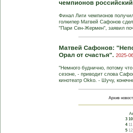
чемпионов российский
Финал Лиги чемпионов получил
голкипер Матвей Сафонов сдел
"Пари Сен-Жермен", заявил поч
Матвей Сафонов: "Не
Орал от счастья".
2025-06
"Немного буднично, потому что
сезоне, - приводит слова Сафо
кинотеатр Okko. - Шучу, конечно,
Архив новост
А
3
10
4
11
5
12