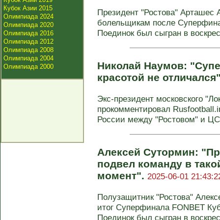
Кубок Азии 2015
Президент "Ростова" Арташес 
Олимпиада 2024
болельщикам после Суперфина
Олимпиада 2020
Поединок был сыгран в воскрес
Олимпиада 2016
Олимпиада 2012
Олимпиада 2008
Олимпиада 2004
Николай Наумов: "Суп
Олимпиада 2000
красотой не отличался
Экс-президент московского "Л
прокомментировал Rusfootball.
России между "Ростовом" и ЦСК
Алексей Сутормин: "П
подвел команду в тако
момент".
2025-06-01 21:43:2
Полузащитник "Ростова" Алек
итог Суперфинала FONBET Куб
Поединок был сыгран в воскресе