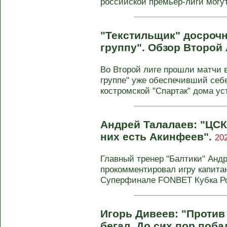
российской премьер-лиги могу
"Текстильщик" досроч
группу". Обзор Второй
Во Второй лиге прошли матчи в
группе" уже обеспечивший себ
костромской "Спартак" дома уст
Андрей Талалаев: "ЦСК
них есть Акинфеев".
20
Главный тренер "Балтики" Анд
прокомментировал игру капита
Суперфинале FONBET Кубка Рос
Игорь Дивеев: "Против
бегал. До сих пор поба