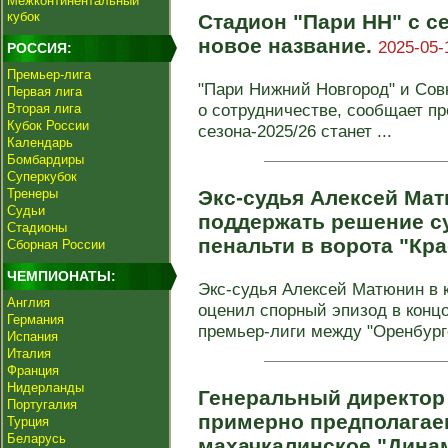
Межконтинентальный
кубок
Стадион "Пари НН" с се
новое название.
2025-05-
РОССИЯ:
Премьер-лига
"Пари Нижний Новгород" и Сов
Первая лига
о сотрудничестве, сообщает пр
Вторая лига
Кубок России
сезона-2025/26 станет ...
Календарь
Бомбардиры
Суперкубок
Тренеры
Экс-судья Алексей Ма
Судьи
поддержать решение су
Стадионы
пенальти в ворота "Кр
Сборная России
ЧЕМПИОНАТЫ:
Экс-судья Алексей Матюнин в к
Англия
оценил спорный эпизод в концо
Германия
премьер-лиги между "Оренбург
Испания
Италия
Франция
Нидерланды
Генеральный директор
Португалия
примерно предполагае
Турция
Беларусь
махачкалинское "Динам