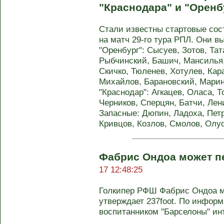
"Краснодара" и "Оренб
Стали известны стартовые сос
на матч 29-го тура РПЛ. Они 
"Оренбург": Сысуев, Зотов, Та
Рыбчинский, Башич, Мансилья,
Скичко, Тюленев, Хотулев, Кар
Михайлов, Барановский, Марин,
"Краснодар": Агкацев, Оласа, Т
Черников, Сперцян, Батчи, Лен
Запасные: Дюпин, Ладоха, Петр
Кривцов, Козлов, Смолов, Олус
Фабрис Ондоа может п
17 12:48:25
Голкипер РФШ Фабрис Ондоа м
утверждает 237foot. По информ
воспитанником "Барселоны" инт