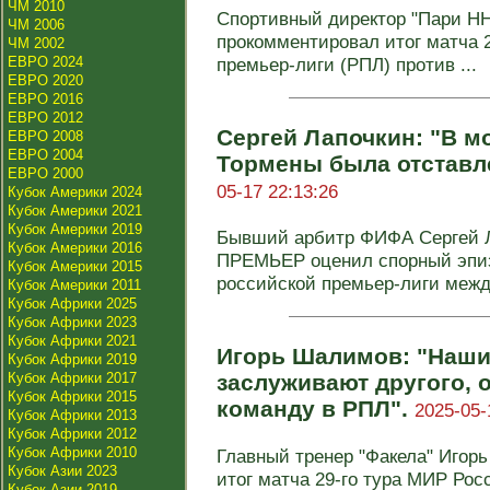
ЧМ 2010
Спортивный директор "Пари НН
ЧМ 2006
прокомментировал итог матча 
ЧМ 2002
ЕВРО 2024
премьер‑лиги (РПЛ) против ...
ЕВРО 2020
ЕВРО 2016
ЕВРО 2012
Сергей Лапочкин: "В м
ЕВРО 2008
ЕВРО 2004
Тормены была отставле
ЕВРО 2000
05-17 22:13:26
Кубок Америки 2024
Кубок Америки 2021
Кубок Америки 2019
Бывший арбитр ФИФА Сергей 
Кубок Америки 2016
ПРЕМЬЕР оценил спорный эпизо
Кубок Америки 2015
российской премьер-лиги между
Кубок Америки 2011
Кубок Африки 2025
Кубок Африки 2023
Кубок Африки 2021
Игорь Шалимов: "Наш
Кубок Африки 2019
Кубок Африки 2017
заслуживают другого, 
Кубок Африки 2015
команду в РПЛ".
2025-05-
Кубок Африки 2013
Кубок Африки 2012
Кубок Африки 2010
Главный тренер "Факела" Игор
Кубок Азии 2023
итог матча 29‑го тура МИР Рос
Кубок Азии 2019