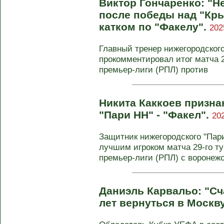
Виктор Гончаренко: "Н
после победы над "Кр
катком по "Факелу".
202
Главный тренер нижегородского
прокомментировал итог матча 
премьер‑лиги (РПЛ) против
Никита Каккоев призна
"Пари НН" - "Факел".
20
Защитник нижегородского "Пар
лучшим игроком матча 29‑го т
премьер‑лиги (РПЛ) с воронежс
Даниэль Карвальо: "Сч
лет вернуться в Москв