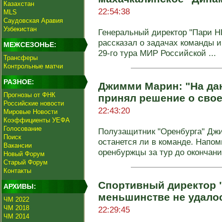
Казахстан
22:54:38
MLS
Саудовская Аравия
Узбекистан
Генеральный директор "Пари Н
рассказал о задачах команды 
МЕЖСЕЗОНЬЕ:
29‑го тура МИР Российской ...
Трансферы
Контрольные матчи
РАЗНОЕ:
Джимми Марин: "На да
Прогнозы от ФНК
принял решение о сво
Российские новости
22:43:20
Мировые Новости
Коэффициенты УЕФА
Голосование
Полузащитник "Оренбурга" Джи
Поиск
останется ли в команде. Напом
Вакансии
оренбуржцы за тур до окончания
Новый Форум
Старый Форум
Контакты
Спортивный директор "
АРХИВЫ:
меньшинстве не удало
ЧМ 2022
ЧМ 2018
22:29:45
ЧМ 2014