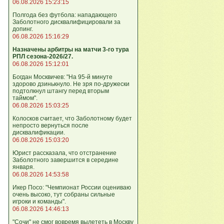
06.08.2026 15:23:15
Полгода без футбола: нападающего
Заболотного дисквалифицировали за
допинг.
06.08.2026 15:16:29
Назначены арбитры на матчи 3-го тура
РПЛ сезона-2026/27.
06.08.2026 15:12:01
Богдан Москвичев: "На 95‑й минуте
здорово дзинькнуло. Не зря по‑дружески
подтолкнул штангу перед вторым
таймом".
06.08.2026 15:03:25
Колосков считает, что Заболотному будет
непросто вернуться после
дисквалификации.
06.08.2026 15:03:20
Юрист рассказала, что отстранение
Заболотного завершится в середине
января.
06.08.2026 14:53:58
Икер Посо: "Чемпионат России оцениваю
очень высоко, тут собраны сильные
игроки и команды".
06.08.2026 14:46:13
"Сочи" не смог вовремя вылететь в Москву