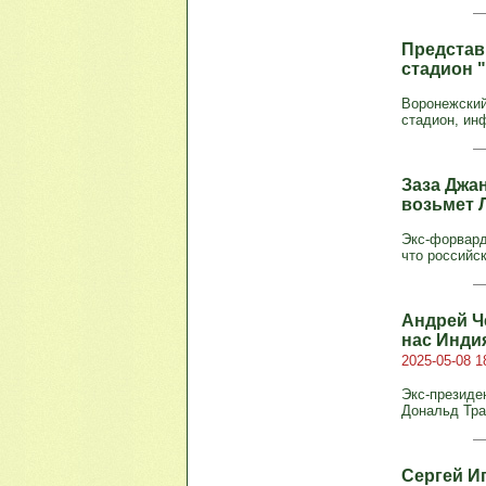
Представ
стадион 
Воронежский
стадион, инф
Заза Джа
возьмет 
Экс-форвард
что российс
Андрей Ч
нас Инди
2025-05-08 1
Экс-президе
Дональд Тра
Сергей И