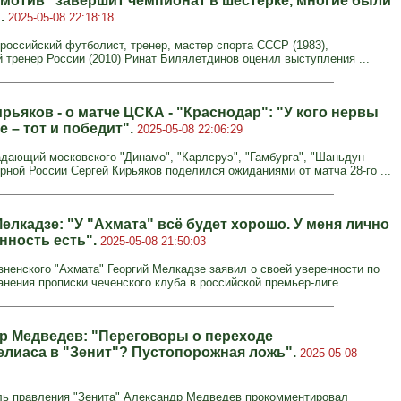
омотив" завершит чемпионат в шестёрке, многие были
.
2025-05-08 22:18:18
 российский футболист, тренер, мастер спорта СССР (1983),
 тренер России (2010) Ринат Билялетдинов оценил выступления ...
рьяков - о матче ЦСКА - "Краснодар": "У кого нервы
 – тот и победит".
2025-05-08 22:06:29
дающий московского "Динамо", "Карлсруэ", "Гамбурга", "Шаньдун
орной России Сергей Кирьяков поделился ожиданиями от матча 28-го ...
елкадзе: "У "Ахмата" всё будет хорошо. У меня лично
нность есть".
2025-05-08 21:50:03
зненского "Ахмата" Георгий Мелкадзе заявил о своей уверенности по
нения прописки чеченского клуба в российской премьер-лиге. ...
р Медведев: "Переговоры о переходе
елиаса в "Зенит"? Пустопорожная ложь".
2025-05-08
ь правления "Зенита" Александр Медведев прокомментировал