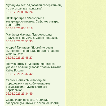
Мурад Мусаев: "Я доволен содержанием,
но расстраивает концовка".
06.08.2026 01:02:24
ПСЖ проиграл "Мальорке" в
товарищеском матче, Сафонов отыграл
один тайм.
06.08.2026 00:12:16
Манфред Угальде: "Здорово, когда
получается помочь команде победить".
05.08.2026 23:51:35
Андрей Талалаев: "Достойно очень
выглядели. Проиграли гегемону нашего
чемпионата".
05.08.2026 23:48:27
Полузащитника "Зенита" Кондакова
увезли в больницу после травмы в матче
Кубка России.
05.08.2026 23:37:42
Сергей Семак: "Мы победили,
порадовали наших болельщиков
результатом. Я думаю, что все
нормально".
05.08.2026 23:34:49
Станислав Черчесов: "Сделали
заслуженную ничью. В основное время