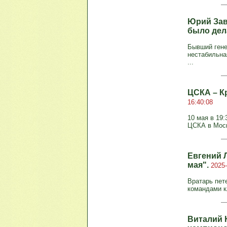
Юрий Зава
было дел
Бывший гене
нестабильна
...
ЦСКА – Кр
16:40:08
10 мая в 19
ЦСКА в Моск
Евгений 
мая".
2025-
Вратарь пет
командами к
Виталий 