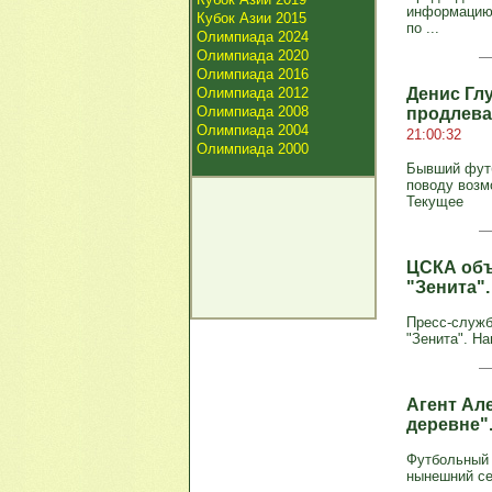
информацию 
Кубок Азии 2015
по ...
Олимпиада 2024
Олимпиада 2020
Олимпиада 2016
Олимпиада 2012
Денис Гл
Олимпиада 2008
продлева
Олимпиада 2004
21:00:32
Олимпиада 2000
Бывший футб
поводу возм
Текущее
ЦСКА объ
"Зенита"
Пресс-служб
"Зенита". Н
Агент Ал
деревне"
Футбольный 
нынешний се