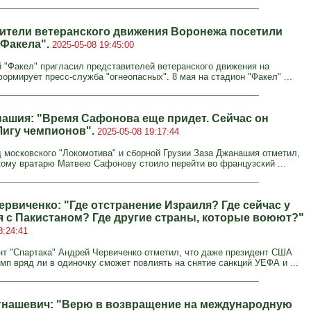
ители ветеранского движения Воронежа посетили
"Факела".
2025-05-08 19:45:00
 "Факел" пригласил представителей ветеранского движения на
ормирует пресс-служба "огнеопасных". 8 мая на стадион "Факел" ...
нашия: "Время Сафонова еще придет. Сейчас он
Лигу чемпионов".
2025-05-08 19:17:44
 московского "Локомотива" и сборной Грузии Заза Джанашия отметил,
кому вратарю Матвею Сафонову стоило перейти во французский ...
ервиченко: "Где отстранение Израиля? Где сейчас у
я с Пакистаном? Где другие страны, которые воюют?"
8:24:41
нт "Спартака" Андрей Червиченко отметил, что даже президент США
мп вряд ли в одиночку сможет повлиять на снятие санкций УЕФА и ...
гнашевич: "Верю в возвращение на международную