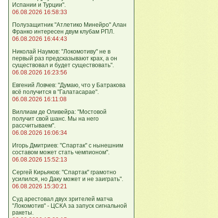
Испании и Турции".
06.08.2026 16:58:33
Полузащитник "Атлетико Минейро" Алан
Франко интересен двум клубам РПЛ.
06.08.2026 16:44:43
Николай Наумов: "Локомотиву" не в
первый раз предсказывают крах, а он
существовал и будет существовать".
06.08.2026 16:23:56
Евгений Ловчев: "Думаю, что у Батракова
всё получится в "Галатасарае".
06.08.2026 16:11:08
Виллиам де Оливейра: "Мостовой
получит свой шанс. Мы на него
рассчитываем".
06.08.2026 16:06:34
Игорь Дмитриев: "Спартак" с нынешним
составом может стать чемпионом".
06.08.2026 15:52:13
Сергей Кирьяков: "Спартак" грамотно
усилился, но Даку может и не заиграть".
06.08.2026 15:30:21
Суд арестовал двух зрителей матча
"Локомотив" - ЦСКА за запуск сигнальной
ракеты.