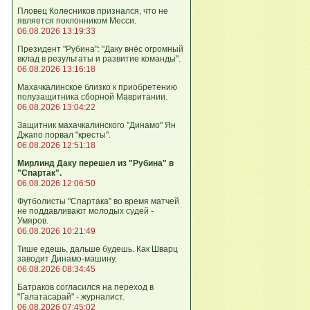
Пловец Колесников признался, что не
является поклонником Месси.
06.08.2026 13:19:33
Президент "Рубина": "Даку внёс огромный
вклад в результаты и развитие команды".
06.08.2026 13:16:18
Махачкалинское близко к приобретению
полузащитника сборной Мавритании.
06.08.2026 13:04:22
Защитник махачкалинского "Динамо" Ян
Джапо порвал "кресты".
06.08.2026 12:51:18
Мирлинд Даку перешел из "Рубина" в
"Спартак".
06.08.2026 12:06:50
Футболисты "Спартака" во время матчей
не поддавливают молодых судей -
Умяров.
06.08.2026 10:21:49
Тише едешь, дальше будешь. Как Шварц
заводит Динамо-машину.
06.08.2026 08:34:45
Батраков согласился на переход в
"Галатасарай" - журналист.
06.08.2026 07:45:02