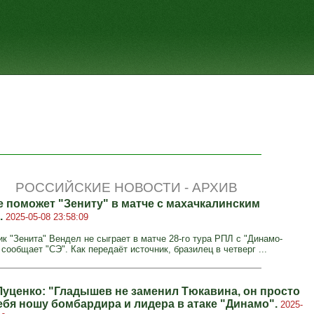
РОССИЙСКИЕ НОВОСТИ - АРХИВ
е поможет "Зениту" в матче с махачкалинским
.
2025-05-08 23:58:09
к "Зенита" Вендел не сыграет в матче 28-го тура РПЛ с "Динамо-
сообщает "СЭ". Как передаёт источник, бразилец в четверг ...
Луценко: "Гладышев не заменил Тюкавина, он просто
себя ношу бомбардира и лидера в атаке "Динамо".
2025-