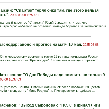
рзин: "Спартак" терял очки там, где этого нельзя
ать".
2025-05-08 16:50:31
ральный директор "Спартака" Юрий Заварзин считает, что
я игра "красно-белых" не позволил команде бороться за чемпионство в
аснодар: анонс и прогноз на матч 10 мая.
2025-05-08
:30 по московскому времени в матче 28-го тура чемпионата России
ве сыграет против "Краснодара". Столичные армейцы сохраняют ...
Латышонок: "О Дне Победы надо помнить не только 9
05-08 16:37:03
ербургского "Зенита" Евгений Латышонок после возложения цветов
луба к монументу "Мать‑Родина" на Пискаревском кладбище ...
Кафанов: "Выход Сафонова с "ПСЖ" в финал Лиги