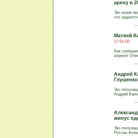
арену в 2
Экс-игрок м
что надеетс
Матвей К
17:51:50
Как сообщае
апреле! Отм
Андрей К
Глушенко
Экс-полузащ
Андрей Канч
Александ
минус од
Экс-полузащ
России Алек