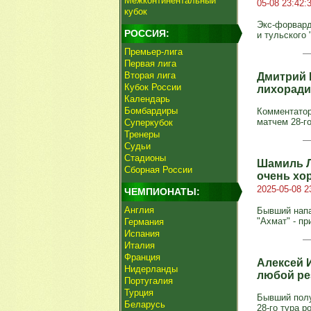
Межконтинентальный
05-08 23:42:
кубок
Экс-форвард
РОССИЯ:
и тульского
Премьер-лига
Первая лига
Вторая лига
Дмитрий 
Кубок России
лихорадит
Календарь
Бомбардиры
Комментатор
матчем 28-го
Суперкубок
Тренеры
Судьи
Стадионы
Шамиль Л
Сборная России
очень хор
2025-05-08 2
ЧЕМПИОНАТЫ:
Англия
Бывший напа
"Ахмат" - пр
Германия
Испания
Италия
Франция
Алексей 
Нидерланды
любой рез
Португалия
Турция
Бывший полу
Беларусь
28-го тура р