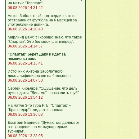
на матч с "Торпедо".
06.08.2026 14:31:42
Антон Заболотный подтвердил, что он
отстранен от футбола на 6 месяцев за
употребление допинга.
06.08.2026 14:20:43
Мирлинд Даку: "Я хорошо знаю, что такое
"Спартак". Это большой шаг вперёд".
06.08.2026 14:14:37
"Спартак" берёт Даку и идёт за
чемпионством.
06.08.2026 14:13:41
Источник: Антона Заболотного
дисквалифицировали на 6 месяцев.
06.08.2026 14:07:58
Сергей Кирьяков: "Ощущение, что цель
руководства "Динамо" – развалить клуб".
06.08.2026 13:54:12
На матче 3-го тура РПЛ "Спартак" –
"Краснодар" ожидается аншлаг.
06.08.2026 13:36:03
Дмитрий Баринов: "Думаю, мы далеки от
возвращения на международные
турниры".
06.08.2026 13:28:05