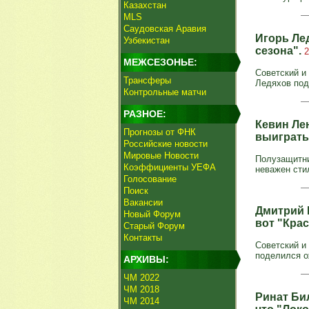
Казахстан
MLS
Саудовская Аравия
Игорь Ле
Узбекистан
сезона".
2
МЕЖСЕЗОНЬЕ:
Советский и
Трансферы
Ледяхов под
Контрольные матчи
РАЗНОЕ:
Кевин Лен
Прогнозы от ФНК
выиграть
Российские новости
Мировые Новости
Полузащитни
Коэффициенты УЕФА
неважен стил
Голосование
Поиск
Вакансии
Дмитрий 
Новый Форум
вот "Кра
Старый Форум
Контакты
Советский и
поделился ож
АРХИВЫ:
ЧМ 2022
ЧМ 2018
Ринат Би
ЧМ 2014