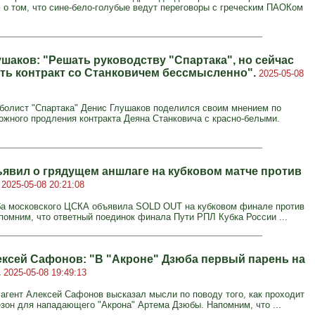
о том, что сине-бело-голубые ведут переговоры с греческим ПАОКом
ушаков: "Решать руководству "Спартака", но сейчас
ть контракт со Станковичем бессмысленно".
2025-05-08
олист "Спартака" Денис Глушаков поделился своим мнением по
ожного продления контракта Деяна Станковича с красно-белыми.
явил о грядущем аншлаге на кубковом матче против
.
2025-05-08 20:21:08
а московского ЦСКА объявила SOLD OUT на кубковом финале против
апомним, что ответный поединок финала Пути РПЛ Кубка России ...
ексей Сафонов: "В "Акроне" Дзюба первый парень на
.
2025-05-08 19:49:13
агент Алексей Сафонов высказал мысли по поводу того, как проходит
зон для нападающего "Акрона" Артема Дзюбы. Напомним, что ...