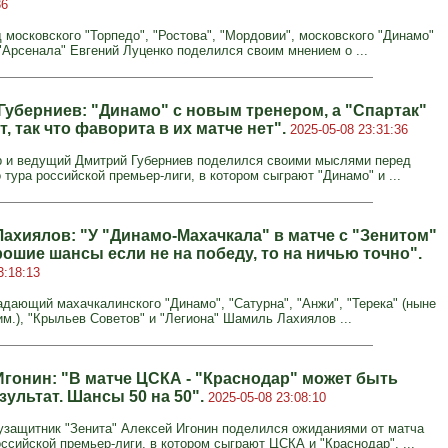
36
 московского "Торпедо", "Ростова", "Мордовии", московского "Динамо"
 "Арсенала" Евгений Луценко поделился своим мнением о ...
Губерниев: "Динамо" с новым тренером, а "Спартак"
, так что фаворита в их матче нет".
2025-05-08 23:31:36
 и ведущий Дмитрий Губерниев поделился своими мыслями перед
 тура российской премьер-лиги, в котором сыграют "Динамо" и ...
ахиялов: "У "Динамо-Махачкала" в матче с "Зенитом"
ошие шансы если не на победу, то на ничью точно".
3:18:13
дающий махачкалинского "Динамо", "Сатурна", "Анжи", "Терека" (ныне
им.), "Крыльев Советов" и "Легиона" Шамиль Лахиялов ...
Игонин: "В матче ЦСКА - "Краснодар" может быть
ультат. Шансы 50 на 50".
2025-05-08 23:08:10
защитник "Зенита" Алексей Игонин поделился ожиданиями от матча
оссийской премьер-лиги, в котором сыграют ЦСКА и "Краснодар". ...