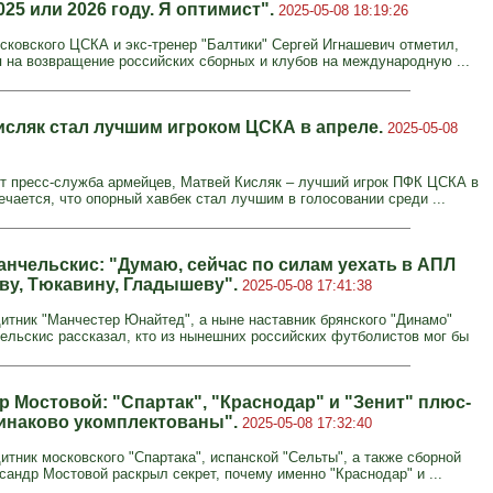
025 или 2026 году. Я оптимист".
2025-05-08 18:19:26
осковского ЦСКА и экс-тренер "Балтики" Сергей Игнашевич отметил,
я на возвращение российских сборных и клубов на международную ...
исляк стал лучшим игроком ЦСКА в апреле.
2025-05-08
т пресс-служба армейцев, Матвей Кисляк – лучший игрок ПФК ЦСКА в
ечается, что опорный хавбек стал лучшим в голосовании среди ...
анчельскис: "Думаю, сейчас по силам уехать в АПЛ
ву, Тюкавину, Гладышеву".
2025-05-08 17:41:38
итник "Манчестер Юнайтед", а ныне наставник брянского "Динамо"
ельскис рассказал, кто из нынешних российских футболистов мог бы
р Мостовой: "Спартак", "Краснодар" и "Зенит" плюс-
инаково укомплектованы".
2025-05-08 17:32:40
итник московского "Спартака", испанской "Сельты", а также сборной
сандр Мостовой раскрыл секрет, почему именно "Краснодар" и ...