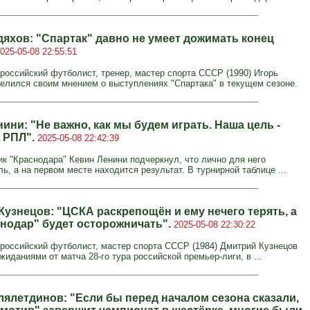
дяхов: "Спартак" давно не умеет дожимать конец
025-05-08 22:55:51
 российский футболист, тренер, мастер спорта СССР (1990) Игорь
елился своим мнением о выступлениях "Спартака" в текущем сезоне.
ини: "Не важно, как мы будем играть. Наша цель -
 РПЛ".
2025-05-08 22:42:39
к "Краснодара" Кевин Ленини подчеркнул, что лично для него
ь, а на первом месте находится результат. В турнирной таблице ...
Кузнецов: "ЦСКА раскрепощён и ему нечего терять, а
снодар" будет осторожничать".
2025-05-08 22:30:22
 российский футболист, мастер спорта СССР (1984) Дмитрий Кузнецов
иданиями от матча 28-го тура российской премьер-лиги, в ...
лялетдинов: "Если бы перед началом сезона сказали,