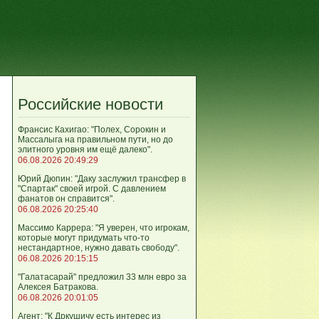
Российские новости
Франсис Кахигао: "Полех, Сорокин и
Массалыга на правильном пути, но до
элитного уровня им ещё далеко".
06.08.2026 20:49:29
Юрий Дюпин: "Даку заслужил трансфер в
"Спартак" своей игрой. С давлением
фанатов он справится".
06.08.2026 20:25:40
Массимо Каррера: "Я уверен, что игрокам,
которые могут придумать что-то
нестандартное, нужно давать свободу".
06.08.2026 20:15:15
"Галатасарай" предложил 33 млн евро за
Алексея Батракова.
06.08.2026 20:01:05
Агент: "К Дркушичу есть интерес из