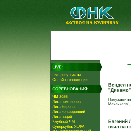
LIVE:
Live-результаты
Онлайн трансляции
Вендел н
СОРЕВНОВАНИЯ:
"Динамо"
ЧМ 2026
Полузащитни
Лига чемпионов
Махачкала", 
Лига Европы
Лига конференций
Лига наций
Евгений 
Клубный ЧМ
Суперкубок УЕФА
взял на 