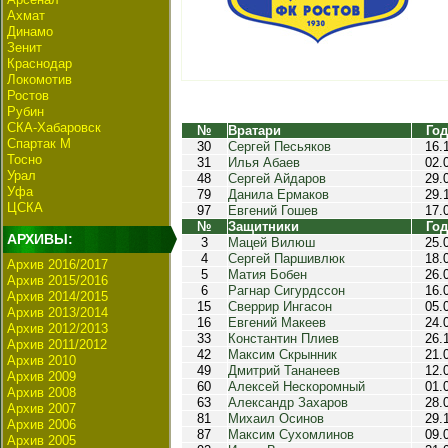
Ахмат
Динамо
Зенит
Краснодар
Локомотив
Ростов
Рубин
СКА-Хабаровск
№
Вратари
Год
Спартак М
30
Сергей Песьяков
16.
Тосно
31
Илья Абаев
02.
Урал
48
Сергей Айдаров
29.
Уфа
79
Данила Ермаков
29.
ЦСКА
97
Евгений Гошев
17.
№
Защитники
Год
АРХИВЫ:
3
Мацей Вилюш
25.
4
Сергей Паршивлюк
18.
Архив 2016/2017
5
Матия Бобен
26.
Архив 2015/2016
6
Рагнар Сигурдссон
16.
Архив 2014/2015
15
Сверрир Ингасон
05.
Архив 2013/2014
16
Евгений Макеев
24.
Архив 2012/2013
33
Константин Плиев
26.
Архив 2011/2012
42
Максим Скрынник
21.
Архив 2010
49
Дмитрий Тананеев
12.
Архив 2009
60
Алексей Нескоромный
01.
Архив 2008
63
Александр Захаров
28.
Архив 2007
81
Михаил Осинов
29.
Архив 2006
87
Максим Сухомлинов
09.
Архив 2005