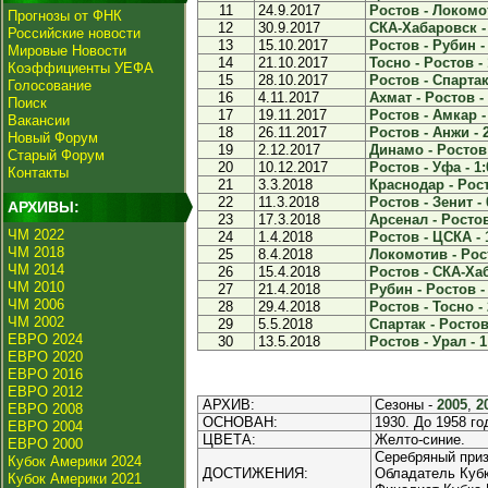
11
24.9.2017
Ростов - Локомот
Прогнозы от ФНК
12
30.9.2017
СКА-Хабаровск - 
Российские новости
13
15.10.2017
Ростов - Рубин - 
Мировые Новости
14
21.10.2017
Тосно - Ростов - 
Коэффициенты УЕФА
15
28.10.2017
Ростов - Спартак 
Голосование
16
4.11.2017
Ахмат - Ростов - 
Поиск
17
19.11.2017
Ростов - Амкар -
Вакансии
18
26.11.2017
Ростов - Анжи - 
Новый Форум
19
2.12.2017
Динамо - Ростов 
Старый Форум
20
10.12.2017
Ростов - Уфа - 1:
Контакты
21
3.3.2018
Краснодар - Рост
22
11.3.2018
Ростов - Зенит - 
АРХИВЫ:
23
17.3.2018
Арсенал - Ростов
ЧМ 2022
24
1.4.2018
Ростов - ЦСКА - 
ЧМ 2018
25
8.4.2018
Локомотив - Рост
ЧМ 2014
26
15.4.2018
Ростов - СКА-Хаб
ЧМ 2010
27
21.4.2018
Рубин - Ростов - 
ЧМ 2006
28
29.4.2018
Ростов - Тосно - 
ЧМ 2002
29
5.5.2018
Спартак - Ростов 
ЕВРО 2024
30
13.5.2018
Ростов - Урал - 1
ЕВРО 2020
ЕВРО 2016
ЕВРО 2012
АРХИВ:
Сезоны -
2005
,
2
ЕВРО 2008
ОСНОВАН:
1930. До 1958 го
ЕВРО 2004
ЦВЕТА:
Желто-синие.
ЕВРО 2000
Серебряный приз
Кубок Америки 2024
ДОСТИЖЕНИЯ:
Обладатель Кубк
Кубок Америки 2021