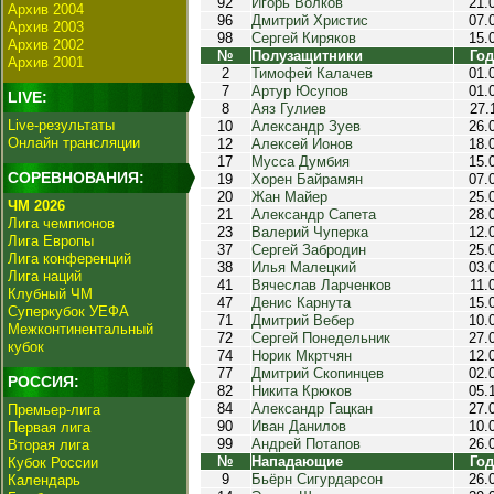
92
Игорь Волков
21.
Архив 2004
96
Дмитрий Христис
07.
Архив 2003
98
Сергей Киряков
15.
Архив 2002
№
Полузащитники
Год
Архив 2001
2
Тимофей Калачев
01.
7
Артур Юсупов
01.
LIVE:
8
Аяз Гулиев
27.
Live-результаты
10
Александр Зуев
26.
Онлайн трансляции
12
Алексей Ионов
18.
17
Мусса Думбия
15.
СОРЕВНОВАНИЯ:
19
Хорен Байрамян
07.
20
Жан Майер
25.
ЧМ 2026
21
Александр Сапета
28.
Лига чемпионов
23
Валерий Чуперка
12.
Лига Европы
37
Сергей Забродин
25.
Лига конференций
38
Илья Малецкий
03.
Лига наций
41
Вячеслав Ларченков
11.
Клубный ЧМ
47
Денис Карнута
15.
Суперкубок УЕФА
71
Дмитрий Вебер
10.
Межконтинентальный
72
Сергей Понедельник
27.
кубок
74
Норик Мкртчян
12.
77
Дмитрий Скопинцев
02.
РОССИЯ:
82
Никита Крюков
05.
84
Александр Гацкан
27.
Премьер-лига
90
Иван Данилов
10.
Первая лига
99
Андрей Потапов
26.
Вторая лига
№
Нападающие
Год
Кубок России
9
Бьёрн Сигурдарсон
26.
Календарь