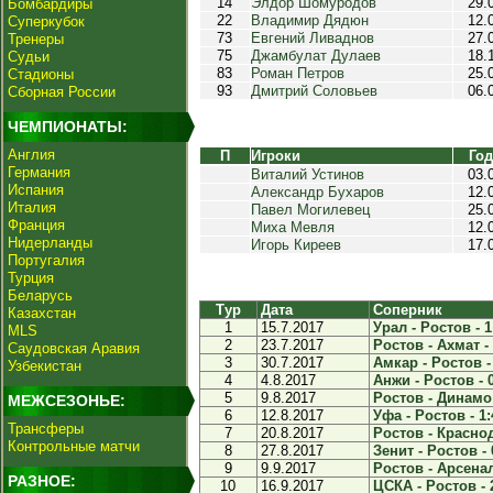
14
Элдор Шомуродов
29.
Бомбардиры
22
Владимир Дядюн
12.
Суперкубок
73
Евгений Ливаднов
27.
Тренеры
75
Джамбулат Дулаев
18.
Судьи
83
Роман Петров
25.
Стадионы
93
Дмитрий Соловьев
06.
Сборная России
ЧЕМПИОНАТЫ:
Англия
П
Игроки
Год
Германия
Виталий Устинов
03.
Испания
Александр Бухаров
12.
Италия
Павел Могилевец
25.
Франция
Миха Мевля
12.
Нидерланды
Игорь Киреев
17.
Португалия
Турция
Беларусь
Тур
Дата
Соперник
Казахстан
1
15.7.2017
Урал - Ростов - 1
MLS
2
23.7.2017
Ростов - Ахмат - 
Саудовская Аравия
3
30.7.2017
Амкар - Ростов -
Узбекистан
4
4.8.2017
Анжи - Ростов - 
5
9.8.2017
Ростов - Динамо 
МЕЖСЕЗОНЬЕ:
6
12.8.2017
Уфа - Ростов - 1:
Трансферы
7
20.8.2017
Ростов - Краснод
Контрольные матчи
8
27.8.2017
Зенит - Ростов - 
9
9.9.2017
Ростов - Арсенал
РАЗНОЕ:
10
16.9.2017
ЦСКА - Ростов - 