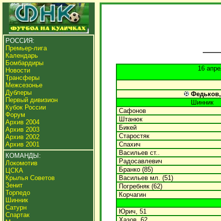
РОССИЯ:
Премьер-лига
Календарь
Бомбардиры
16 апре
Новости
Трансферы
Межсезонье
Дублеры
Федьков, 6
Первый дивизион
Шинник
Кубок России
Сафонов
Форум
Штанюк
Архив 2004
Бикей
Архив 2003
Старостяк
Архив 2002
Архив 2001
Спахич
Васильев ст..
КОМАНДЫ:
Радосавлевич
Локомотив
Бранко (85)
ЦСКА
Крылья Советов
Васильев мл. (51)
Зенит
Погребняк (62)
Торпедо
Корчагин
Шинник
Сатурн
Юрич, 51
Спартак
Хазов, 62