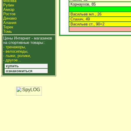
Москва
Корнаухов, 85
Рубин
Амкар
Ростов
Васильев мл., 26
Динамо
Спахич, 49
Алания
Васильев ст., 90+2
Терек
Томь
Цены Интернет - магазинов
на спортивные товары::
- тренажеры,
- велосипеды,
- лыжи, ролики,
- другое...
купить
ознакомиться