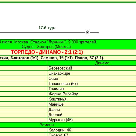
17-й тур.
4 июля. Москва. Стадион "Лужники". 9,000 зрителей.
Судья - Ходырев (Москва).
ТОРПЕДО - ДИНАМО - 2:1 (2:1)
хич, 6-автогол (0:1). Семшов, 15 (1:1). Панов, 37 (2:1).
Динамо
Березовский
Энакархире
Овие
Танасьевич (67)
Точилин
Жорже Рибейру
Коштинья
Манише
Данни
Дерлей
Мурыгин (46)
Замены
Колодин, 46
Сисеру, 67