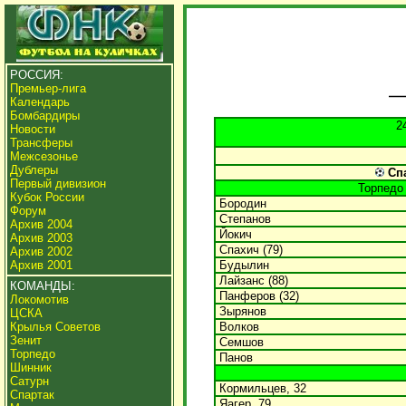
РОССИЯ:
Премьер-лига
Календарь
Бомбардиры
2
Новости
Трансферы
Межсезонье
Дублеры
Спа
Первый дивизион
Торпедо
Кубок России
Бородин
Форум
Степанов
Архив 2004
Йокич
Архив 2003
Спахич (79)
Архив 2002
Архив 2001
Будылин
Лайзанс (88)
КОМАНДЫ:
Панферов (32)
Локомотив
Зырянов
ЦСКА
Крылья Советов
Волков
Зенит
Семшов
Торпедо
Панов
Шинник
Сатурн
Кормильцев, 32
Спартак
Яагер, 79