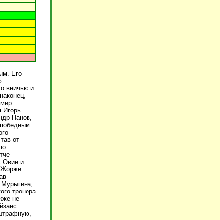
ым. Его
ю
ло вничью и
наконец,
Эмир
я Игорь
ндр Панов,
 победным.
ого
тав от
по
тче
к Овие и
и Жорже
ав
 Мурыгина,
ого тренера
кже не
йзанс.
 штрафную,