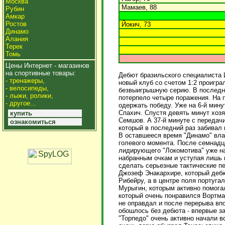
Москва
Мамаев, 88
Рубин
Амкар
Ростов
Йокич, 73
Динамо
Алания
Терек
Томь
Цены Интернет - магазинов
на спортивные товары:
Дебют бразильского специалиста 
- тренажеры,
новый клуб со счетом 1:2 проигра
- велосипеды,
безвыигрышную серию. В последни
- лыжи, ролики,
потерпело четыре поражения. На п
- другое...
одержать победу. Уже на 6-й мину
Спахич. Спустя девять минут хозя
купить
Семшов. А 37-й минуте с передач
ознакомиться
который в последний раз забивал 
В оставшееся время "Динамо" вла
голевого момента. После семнадца
лидирующего "Локомотива" уже на 
набранным очкам и уступая лишь 
сделать серьезные тактические п
Джозеф Энакархире, который деб
Рибейру, а в центре поля португ
Мурыгин, которым активно помога
который очень понравился Вортма
не оправдал и после перерыва вп
обошлось без дебюта - впервые з
"Торпедо" очень активно начали в