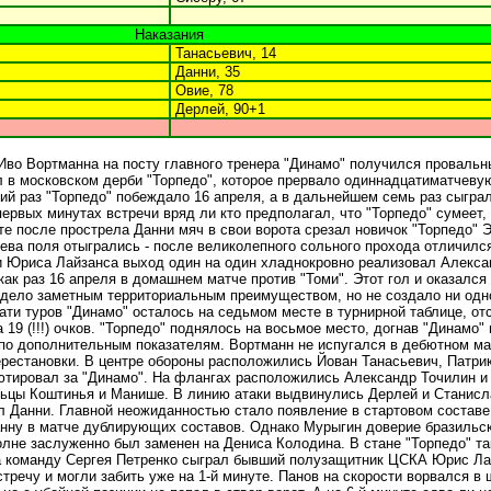
Наказания
Танасьевич, 14
Данни, 35
Овие, 78
Дерлей, 90+1
Иво Вортманна на посту главного тренера "Динамо" получился провальн
л в московском дерби "Торпедо", которое прервало одиннадцатиматчеву
й раз "Торпедо" побеждало 16 апреля, а в дальнейшем семь раз сыгра
ервых минутах встречи вряд ли кто предполагал, что "Торпедо" сумеет, 
те после прострела Данни мяч в свои ворота срезал новичок "Торпедо" 
ева поля отыгрались - после великолепного сольного прохода отличилс
и Юриса Лайзанса выход один на один хладнокровно реализовал Алекса
как раз 16 апреля в домашнем матче против "Томи". Этот гол и оказался
дело заметным территориальным преимуществом, но не создало ни одн
ти туров "Динамо" осталось на седьмом месте в турнирной таблице, отс
19 (!!!) очков. "Торпедо" поднялось на восьмое место, догнав "Динамо" 
по дополнительным показателям. Вортманн не испугался в дебютном ма
ерестановки. В центре обороны расположились Йован Танасьевич, Патри
ютировал за "Динамо". На флангах расположились Александр Точилин 
альцы Коштинья и Манише. В линию атаки выдвинулись Дерлей и Станисл
л Данни. Главной неожиданностью стало появление в стартовом составе
нну в матче дублирующих составов. Однако Мурыгин доверие бразильск
олне заслуженно был заменен на Дениса Колодина. В стане "Торпедо" та
а команду Сергея Петренко сыграл бывший полузащитник ЦСКА Юрис Ла
стречу и могли забить уже на 1-й минуте. Панов на скорости ворвался в