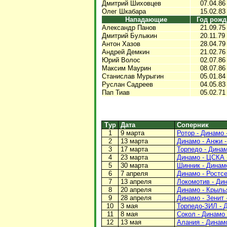
Дмитрий Шиховцев
07.04.86
Олег Шкабара
15.02.83
Нападающие
Год рожд
Александр Панов
21.09.75
Дмитрий Булыкин
20.11.79
Антон Хазов
28.04.79
Андрей Демкин
21.02.76
Юрий Волос
02.07.86
Максим Маурин
08.07.86
Станислав Мурыгин
05.01.84
Руслан Садреев
04.05.83
Пап Тиав
05.02.71
Тур
Дата
Соперник
1
9 марта
Ротор - Динамо -
2
13 марта
Динамо - Анжи -
3
17 марта
Торпедо - Динам
4
23 марта
Динамо - ЦСКА -
5
30 марта
Шинник - Динамо
6
7 апреля
Динамо - Ростсе
7
13 апреля
Локомотив - Дин
8
20 апреля
Динамо - Крылья
9
28 апреля
Динамо - Зенит -
10
3 мая
Торпедо-ЗИЛ - Д
11
8 мая
Сокол - Динамо 
12
13 мая
Алания - Динамо