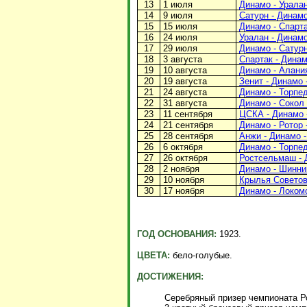
13
1 июля
Динамо - Уралан
14
9 июля
Сатурн - Динамо
15
15 июля
Динамо - Спарта
16
24 июля
Уралан - Динамо
17
29 июля
Динамо - Сатурн
18
3 августа
Спартак - Динам
19
10 августа
Динамо - Алания
20
19 августа
Зенит - Динамо -
21
24 августа
Динамо - Торпед
22
31 августа
Динамо - Сокол 
23
11 сентября
ЦСКА - Динамо -
24
21 сентября
Динамо - Ротор -
25
28 сентября
Анжи - Динамо -
26
6 октября
Динамо - Торпед
27
26 октября
Ростсельмаш - Д
28
2 ноября
Динамо - Шинник
29
10 ноября
Крылья Советов 
30
17 ноября
Динамо - Локомо
ГОД ОСНОВАНИЯ:
1923.
ЦВЕТА:
бело-голубые.
ДОСТИЖЕНИЯ:
Серебряный призер чемпионата Ро