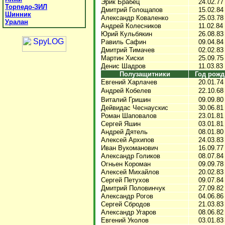
Эрик Брабец
24.02.77
Торпедо-ЗИЛ
Дмитрий Голощапов
15.02.84
Шинник
Александр Коваленко
25.03.78
Уралан
Андрей Колесников
11.02.84
Юрий Кульбякин
26.08.83
Равиль Сафин
09.04.84
Дмитрий Тимачев
02.02.83
Мартин Хиски
25.09.75
Денис Шадров
11.03.83
Полузащитники
Год рожд
Евгений Харлачев
20.01.74
Андрей Кобелев
22.10.68
Виталий Гришин
09.09.80
Дейвидас Чеснаускис
30.06.81
Роман Шаповалов
23.01.81
Сергей Яшин
03.01.81
Андрей Дятель
08.01.80
Алексей Архипов
24.03.83
Иван Вукоманович
16.09.77
Александр Голиков
08.07.84
Огньен Короман
09.09.78
Алексей Михайлов
20.02.83
Сергей Петухов
09.07.84
Дмитрий Половинчук
27.09.82
Александр Рогов
04.06.86
Сергей Сбродов
21.03.83
Александр Угаров
08.06.82
Евгений Уколов
03.01.83