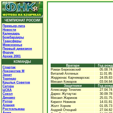
ЧЕМПИОНАТ РОССИИ
Премьер-лига
Новости
Календарь
Бомбардиры
Трансферы
Межсезонье
Первый дивизион
Форум
Архив 2001
КОМАНДЫ
Вратари
Год рожд
Спартак
Роман Березовский
05.08.74
Локомотив М
Виталий Алленых
11.01.85
Зенит
Жидрюнас Карчемарскас
24.05.83
Торпедо
Михаил Комаров
03.04.84
Крылья Советов
Защитники
Год рожд
Сатурн
Александр Точилин
27.04.74
ЦСКА
Сокол
Дарюс Жутаутас
30.09.78
Динамо
Михаил Жаринов
25.01.75
Ротор
Кирилл Новиков
14.01.81
Алания
Жолт Хорняк
01.05.73
Ростсельмаш
Андрей Отюцкий
27.04.82
Анжи