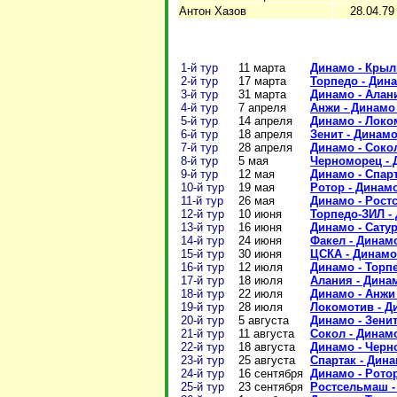
Антон Хазов
28.04.79
1-й тур
11 марта
Динамо - Крыль
2-й тур
17 марта
Торпедо - Дина
3-й тур
31 марта
Динамо - Алани
4-й тур
7 апреля
Анжи - Динамо 
5-й тур
14 апреля
Динамо - Локом
6-й тур
18 апреля
Зенит - Динамо 
7-й тур
28 апреля
Динамо - Сокол
8-й тур
5 мая
Черноморец - Д
9-й тур
12 мая
Динамо - Спарт
10-й тур
19 мая
Ротор - Динамо
11-й тур
26 мая
Динамо - Ростс
12-й тур
10 июня
Торпедо-ЗИЛ - 
13-й тур
16 июня
Динамо - Сатурн
14-й тур
24 июня
Факел - Динамо
15-й тур
30 июня
ЦСКА - Динамо 
16-й тур
12 июля
Динамо - Торпе
17-й тур
18 июля
Алания - Динам
18-й тур
22 июля
Динамо - Анжи 
19-й тур
28 июля
Локомотив - Ди
20-й тур
5
августа
Динамо - Зенит 
21-й тур
11
августа
Сокол - Динамо
22-й тур
18
августа
Динамо - Черно
23-й тур
25
августа
Спартак - Дина
24-й тур
16
сентября
Динамо -
Ротор
25-й тур
23 сентября
Ростсельмаш - 