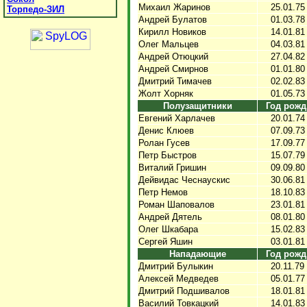
Михаил Жаринов
25.01.75
Торпедо-ЗИЛ
Андрей Булатов
01.03.78
Кирилл Новиков
14.01.81
Олег Мальцев
04.03.81
Андрей Отюцкий
27.04.82
Андрей Смирнов
01.01.80
Дмитрий Тимачев
02.02.83
Жолт Хорняк
01.05.73
Полузащитники
Год рожд
Евгений Харлачев
20.01.74
Денис Клюев
07.09.73
Ролан Гусев
17.09.77
Петр Быстров
15.07.79
Виталий Гришин
09.09.80
Дейвидас Чеснаускис
30.06.81
Петр Немов
18.10.83
Роман Шаповалов
23.01.81
Андрей Дятель
08.01.80
Олег Шкабара
15.02.83
Сергей Яшин
03.01.81
Нападающие
Год рожд
Дмитрий Булыкин
20.11.79
Алексей Медведев
05.01.77
Дмитрий Подшивалов
18.01.81
Василий Товкацкий
14.01.83