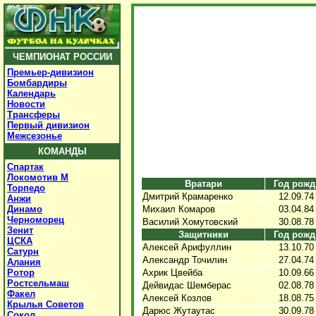
ЧЕМПИОНАТ РОССИИ
Премьер-дивизион
Бомбардиры
Календарь
Новости
Трансферы
Первый дивизион
Межсезонье
КОМАНДЫ
Спартак
Локомотив М
Вратари
Год рожд
Торпедо
Дмитрий Крамаренко
12.09.74
Анжи
Динамо
Михаил Комаров
03.04.84
Черноморец
Василий Хомутовский
30.08.78
Зенит
Защитники
Год рожд
ЦСКА
Алексей Арифуллин
13.10.70
Сатурн
Александр Точилин
27.04.74
Алания
Ротор
Ахрик Цвейба
10.09.66
Ростсельмаш
Дейвидас Шемберас
02.08.78
Факел
Алексей Козлов
18.08.75
Крылья Советов
Дарюс Жутаутас
30.09.78
Сокол