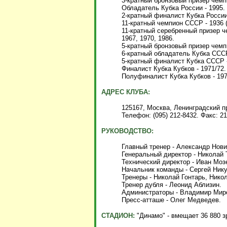
3-кратный бронзовый призер чемпи
Обладатель Кубка России - 1995.
2-кратный финалист Кубка России 
11-кратный чемпион СССР - 1936 (в
11-кратный серебренный призер че
1967, 1970, 1986.
5-кратный бронзовый призер чемпи
6-кратный обладатель Кубка СССР 
5-кратный финалист Кубка СССР - 
Финалист Кубка Кубков - 1971/72.
Полуфиналист Кубка Кубков - 1977
АДРЕС КЛУБА:
125167, Москва, Ленинградский пр
Телефон: (095) 212-8432. Факс: 21
РУКОВОДСТВО:
Главный тренер
- Александр Нови
Генеральный директор - Николай 
Технический директор - Иван Моз
Начальник команды - Сергей Ник
Тренеры - Николай Гонтарь, Нико
Тренер дубля - Леонид Аблизин.
Администраторы - Владимир Мир
Пресс-атташе - Олег Медведев.
СТАДИОН:
"Динамо" - вмещает 36 880 з