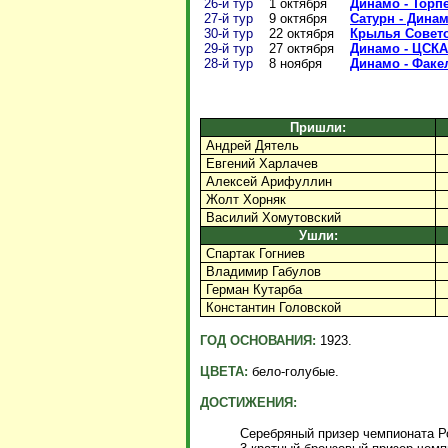
26-й тур
1 октября
Динамо - Торпе
27-й тур
9 октября
Сатурн - Динамо
30-й тур
22 октября
Крылья Советов
29-й тур
27 октября
Динамо - ЦСКА 
28-й тур
8 ноября
Динамо - Факел
Пришли:
Андрей Дятель
Евгений Харлачев
Алексей Арифуллин
Жолт Хорняк
Василий Хомутовский
Ушли:
Спартак Гогниев
Владимир Габулов
Герман Кутарба
Константин Головской
ГОД ОСНОВАНИЯ:
1923.
ЦВЕТА:
бело-голубые.
ДОСТИЖЕНИЯ:
Серебряный призер чемпионата Ро