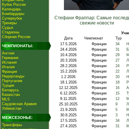
Кубок России
Календарь
Бомбардиры
Стефани Фраппар: Самые послед
Суперкубок
свежие новости
Тренеры
Судьи
Стадионы
Уча
Сборная России
Дата
Чемпионат
Тур
17.5.2026
Франции
34
Н
ЧЕМПИОНАТЫ:
24.4.2026
Франции
31
Б
Англия
10.4.2026
Франции
29
М
Германия
20.3.2026
Франции
27
Л
Испания
28.2.2026
Франции
24
Р
Италия
15.2.2026
Франции
22
Л
Франция
Нидерланды
1.2.2026
Франции
20
Н
Португалия
18.1.2026
Франции
18
Р
Турция
12.12.2025
Франции
16
А
Беларусь
6.12.2025
Франции
15
Т
Казахстан
9.11.2025
Франции
12
М
MLS
Саудовская Аравия
25.10.2025
Франции
9
Л
Узбекистан
21.9.2025
Франции
5
М
30.8.2025
Франции
3
Н
МЕЖСЕЗОНЬЕ:
17.5.2025
Франции
34
Л
Трансферы
27.4.2025
Франции
31
М