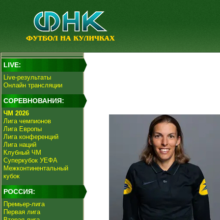
LIVE:
Live-результаты
Онлайн трансляции
СОРЕВНОВАНИЯ:
ЧМ 2026
Лига чемпионов
Лига Европы
Лига конференций
Лига наций
Клубный ЧМ
Суперкубок УЕФА
Межконтинентальный
кубок
РОССИЯ:
Премьер-лига
Первая лига
Вторая лига