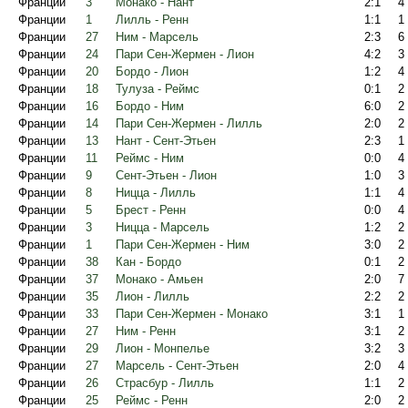
Франции
3
Монако - Нант
2:1
4
Франции
1
Лилль - Ренн
1:1
1
Франции
27
Ним - Марсель
2:3
6
Франции
24
Пари Сен-Жермен - Лион
4:2
3
Франции
20
Бордо - Лион
1:2
4
Франции
18
Тулуза - Реймс
0:1
2
Франции
16
Бордо - Ним
6:0
2
Франции
14
Пари Сен-Жермен - Лилль
2:0
2
Франции
13
Нант - Сент-Этьен
2:3
1
Франции
11
Реймс - Ним
0:0
4
Франции
9
Сент-Этьен - Лион
1:0
3
Франции
8
Ницца - Лилль
1:1
4
Франции
5
Брест - Ренн
0:0
4
Франции
3
Ницца - Марсель
1:2
2
Франции
1
Пари Сен-Жермен - Ним
3:0
2
Франции
38
Кан - Бордо
0:1
2
Франции
37
Монако - Амьен
2:0
7
Франции
35
Лион - Лилль
2:2
2
Франции
33
Пари Сен-Жермен - Монако
3:1
1
Франции
27
Ним - Ренн
3:1
2
Франции
29
Лион - Монпелье
3:2
3
Франции
27
Марсель - Сент-Этьен
2:0
4
Франции
26
Страсбур - Лилль
1:1
2
Франции
25
Реймс - Ренн
2:0
2