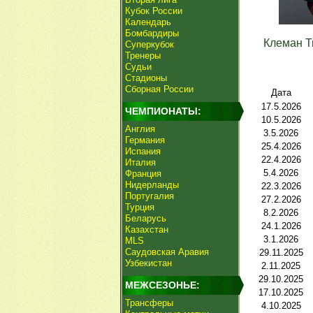
Кубок России
Календарь
Бомбардиры
Клеман Т
Суперкубок
Тренеры
Судьи
Стадионы
Сборная России
Дата
17.5.2026
ЧЕМПИОНАТЫ:
10.5.2026
Англия
3.5.2026
Германия
25.4.2026
Испания
22.4.2026
Италия
5.4.2026
Франция
Нидерланды
22.3.2026
Португалия
27.2.2026
Турция
8.2.2026
Беларусь
24.1.2026
Казахстан
3.1.2026
MLS
Саудовская Аравия
29.11.2025
Узбекистан
2.11.2025
29.10.2025
МЕЖСЕЗОНЬЕ:
17.10.2025
Трансферы
4.10.2025