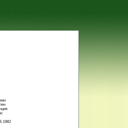
ман
пен
нция
нс
5.1982