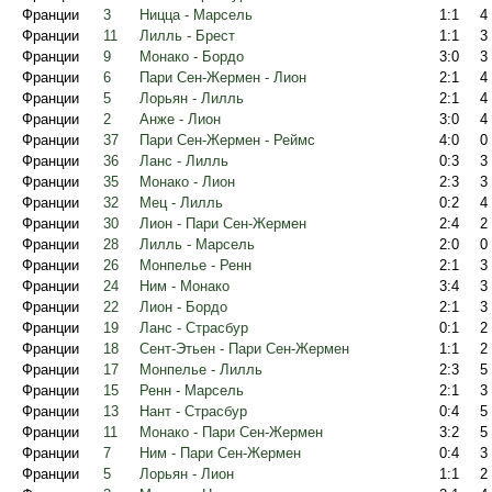
Франции
3
Ницца - Марсель
1:1
4
Франции
11
Лилль - Брест
1:1
3
Франции
9
Монако - Бордо
3:0
3
Франции
6
Пари Сен-Жермен - Лион
2:1
4
Франции
5
Лорьян - Лилль
2:1
4
Франции
2
Анже - Лион
3:0
4
Франции
37
Пари Сен-Жермен - Реймс
4:0
0
Франции
36
Ланс - Лилль
0:3
3
Франции
35
Монако - Лион
2:3
3
Франции
32
Мец - Лилль
0:2
4
Франции
30
Лион - Пари Сен-Жермен
2:4
2
Франции
28
Лилль - Марсель
2:0
0
Франции
26
Монпелье - Ренн
2:1
3
Франции
24
Ним - Монако
3:4
3
Франции
22
Лион - Бордо
2:1
3
Франции
19
Ланс - Страсбур
0:1
2
Франции
18
Сент-Этьен - Пари Сен-Жермен
1:1
2
Франции
17
Монпелье - Лилль
2:3
5
Франции
15
Ренн - Марсель
2:1
3
Франции
13
Нант - Страсбур
0:4
5
Франции
11
Монако - Пари Сен-Жермен
3:2
5
Франции
7
Ним - Пари Сен-Жермен
0:4
3
Франции
5
Лорьян - Лион
1:1
2