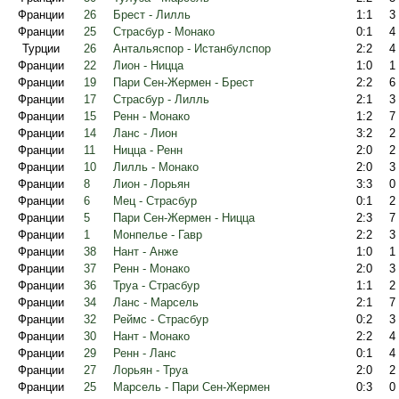
Франции
26
Брест - Лилль
1:1
3
Франции
25
Страсбур - Монако
0:1
4
Турции
26
Антальяспор - Истанбулспор
2:2
4
Франции
22
Лион - Ницца
1:0
1
Франции
19
Пари Сен-Жермен - Брест
2:2
6
Франции
17
Страсбур - Лилль
2:1
3
Франции
15
Ренн - Монако
1:2
7
Франции
14
Ланс - Лион
3:2
2
Франции
11
Ницца - Ренн
2:0
2
Франции
10
Лилль - Монако
2:0
3
Франции
8
Лион - Лорьян
3:3
0
Франции
6
Мец - Страсбур
0:1
2
Франции
5
Пари Сен-Жермен - Ницца
2:3
7
Франции
1
Монпелье - Гавр
2:2
3
Франции
38
Нант - Анже
1:0
1
Франции
37
Ренн - Монако
2:0
3
Франции
36
Труа - Страсбур
1:1
2
Франции
34
Ланс - Марсель
2:1
7
Франции
32
Реймс - Страсбур
0:2
3
Франции
30
Нант - Монако
2:2
4
Франции
29
Ренн - Ланс
0:1
4
Франции
27
Лорьян - Труа
2:0
2
Франции
25
Марсель - Пари Сен-Жермен
0:3
0