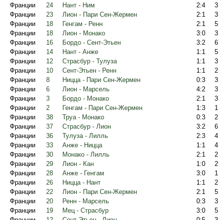
Франции
24
Нант - Ним
2:4
3
Франции
23
Лион - Пари Сен-Жермен
2:1
3
Франции
18
Генгам - Ренн
2:1
5
Франции
18
Лион - Монако
3:0
3
Франции
16
Бордо - Сент-Этьен
3:2
6
Франции
14
Нант - Анже
1:1
5
Франции
12
Страсбур - Тулуза
1:1
3
Франции
10
Сент-Этьен - Ренн
1:1
2
Франции
8
Ницца - Пари Сен-Жермен
0:3
3
Франции
6
Лион - Марсель
4:2
3
Франции
3
Бордо - Монако
2:1
3
Франции
2
Генгам - Пари Сен-Жермен
1:3
1
Франции
38
Труа - Монако
0:3
2
Франции
37
Страсбур - Лион
3:2
6
Франции
36
Тулуза - Лилль
2:3
4
Франции
33
Анже - Ницца
1:1
4
Франции
30
Монако - Лилль
2:1
2
Франции
29
Лион - Кан
1:0
2
Франции
28
Анже - Генгам
3:0
1
Франции
26
Ницца - Нант
1:1
2
Франции
22
Лион - Пари Сен-Жермен
2:1
5
Франции
20
Ренн - Марсель
0:3
3
Франции
19
Мец - Страсбур
3:0
5
Франции
12
Сент-Этьен - Лион
0:5
3