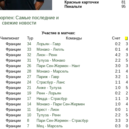
Красные карточки
81
Пенальти
95
юрпен: Самые последние и
свежие новости
Участие в матчах:
Чемпионат
Тур
Команды
Счет
Франции
34
Лорьян - Гавр
0:2
3
Франции
33
Монако - Лилль
0:1
4
Франции
32
Лион - Ренн
4:2
3
Франции
31
Тулуза - Монако
2:2
5
Франции
26
Пари Сен-Жермен - Нант
3:0
3
Франции
28
Монако - Марсель
2:1
4
Франции
27
Париж - Гавр
3:2
1
Франции
24
Страсбур - Ланс
1:1
4
Франции
21
Анже - Тулуза
1:0
5
Франции
19
Ренн - Лорьян
0:2
2
Франции
17
Ницца - Страсбур
1:1
3
Франции
14
Монако - Пари Сен-Жермен
1:0
4
Франции
11
Брест - Лион
0:0
1
Франции
10
Тулуза - Ренн
2:2
5
Франции
8
Пари Сен-Жермен - Страсбур
3:3
3
Франции
7
Мец - Марсель
0:3
0