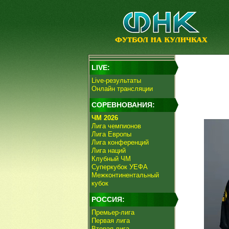
LIVE:
Live-результаты
Онлайн трансляции
СОРЕВНОВАНИЯ:
ЧМ 2026
Лига чемпионов
Лига Европы
Лига конференций
Лига наций
Клубный ЧМ
Суперкубок УЕФА
Межконтинентальный
кубок
РОССИЯ:
Премьер-лига
Первая лига
Вторая лига