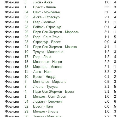
Франции
5
Лион - Анже
1:0
4
Франции
1
Брест - Лилль
3:3
3
Франции
34
Нант - Монпелье
3:0
4
Франции
33
Анже - Страсбур
2:1
4
Франции
31
Гавр - Монако
1:1
1
Франции
28
Реймс - Страсбур
0:1
4
Франции
26
Пари Сен-Жермен - Марсель
3:1
1
Франции
25
Гавр - Сент-Этьен
1:1
5
Франции
23
Страсбур - Брест
0:0
4
Франции
21
Пари Сен-Жермен - Монако
4:1
1
Франции
19
Тулуза - Монпелье
1:2
3
Франции
17
Гавр - Ланс
1:2
4
Франции
15
Монпелье - Ницца
2:2
3
Франции
13
Марсель - Монако
2:1
1
Франции
11
Ланс - Нант
3:2
2
Франции
10
Брест - Ницца
0:1
2
Франции
8
Монпелье - Марсель
0:5
3
Франции
7
Лилль - Тулуза
2:1
5
Франции
4
Пари Сен-Жермен - Брест
3:1
5
Франции
1
Монако - Сент-Этьен
1:0
2
Франции
34
Лорьян - Клермон
5:0
6
Франции
32
Брест - Нант
0:0
5
Франции
29
Монако - Лилль
1:0
3
Франции
30
Тулуза - Марсель
2:2
3