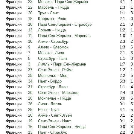
Франции
23
Монако - Пари Сен-Жермен
3:1
1
Франции
22
Марсель - Ницца
1:3
1
Франции
20
Труа - Ланс
1:1
3
Франции
18
Клермон - Ренн
2:1
0
Франции
16
Пари Сен-Жермен - Страсбур
2:1
3
Франции
13
Лорьян - Ницца
1:2
1
Франции
11
Пари Сен-Жермен - Марсель
1:0
1
Франции
10
Анже - Страсбур
2:3
2
Франции
9
Аяччо - Клермон
1:3
6
Франции
7
Монако - Лион
2:1
3
Франции
5
Страсбур - Нант
1:1
3
Франции
3
Лилль - Пари Сен-Жермен
1:7
3
Франции
37
Сент-Этьен - Реймс
1:2
1
Франции
35
Монпелье - Мец
2:2
5
Франции
34
Нант - Бордо
5:3
1
Франции
31
Страсбур - Лион
1:1
4
Франции
30
Сент-Этьен - Марсель
2:4
3
Франции
28
Монпелье - Ницца
0:0
5
Франции
26
Лион - Лилль
0:1
5
Франции
25
Ренн - Труа
4:1
5
Франции
20
Анже - Сент-Этьен
0:1
2
Франции
19
Сент-Этьен - Нант
0:1
2
Франции
16
Пари Сен-Жермен - Ницца
0:0
4
Франции
13
Нант - Страсбур
2:2
3