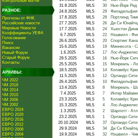
Контрольные матчи
31.8.2025
MLS
30
Нью-Йорк Ред
РАЗНОЕ:
24.8.2025
MLS
29
Филадельфия 
17.8.2025
MLS
28
Портленд Тимб
Прогнозы от ФНК
Российские новости
27.7.2025
MLS
26
Ди Си Юнайте
Мировые Новости
17.7.2025
MLS
24
Хьюстон Дина
Коэффициенты УЕФА
6.7.2025
MLS
22
Нэшвилл - Фи
Голосование
26.6.2025
MLS
20
Спортинг Канз
Поиск
15.6.2025
MLS
19
Миннесота - С
Вакансии
1.6.2025
MLS
17
Лос-Анджелес 
Новый Форум
Старый Форум
29.5.2025
MLS
16
Нью-Йорк Сит
Контакты
25.5.2025
MLS
15
Монреаль - Л
18.5.2025
MLS
14
Коламбус Крю
АРХИВЫ:
11.5.2025
MLS
12
Орландо Сити
ЧМ 2022
26.4.2025
MLS
10
Филадельфия 
ЧМ 2018
13.4.2025
MLS
8
Монреаль - Ш
ЧМ 2014
7.4.2025
MLS
7
Интер Майами 
ЧМ 2010
23.3.2025
MLS
5
Коламбус Крю
ЧМ 2006
ЧМ 2002
15.3.2025
MLS
4
Лос-Анджелес
ЕВРО 2024
1.3.2025
MLS
2
Шарлотт - Атл
ЕВРО 2020
23.2.2025
MLS
1
Орландо Сити
ЕВРО 2016
20.10.2024
MLS
37
Орландо Сити 
ЕВРО 2012
29.9.2024
MLS
34
Ди Си Юнайте
ЕВРО 2008
ЕВРО 2004
19.9.2024
MLS
32
Нэшвилл - Чи