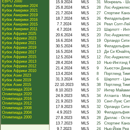
ЕВРО 2000
15.9.2024
MLS
31
Монреаль - Ш
Кубок Америки 2024
25.8.2024
MLS
28
Лос-Анджелес 
Кубок Америки 2021
21.7.2024
MLS
27
Спортинг Канз
Кубок Америки 2019
18.7.2024
MLS
26
Филадельфия 
Кубок Америки 2016
7.7.2024
MLS
24
Реал Солт-Лей
Кубок Америки 2015
Кубок Америки 2011
4.7.2024
MLS
23
Шарлотт - Ин
Кубок Африки 2025
20.6.2024
MLS
20
Лос-Анджелес 
Кубок Африки 2023
16.6.2024
MLS
19
Орландо Сити
Кубок Африки 2021
30.5.2024
MLS
16
Филадельфия 
Кубок Африки 2019
16.5.2024
MLS
13
Ди Си Юнайте
Кубок Африки 2017
Кубок Африки 2015
12.5.2024
MLS
12
Лос-Анджелес 
Кубок Африки 2013
28.4.2024
MLS
10
Нью-Инглэнд 
Кубок Африки 2012
21.4.2024
MLS
9
Хьюстон Дина
Кубок Африки 2010
13.4.2024
MLS
8
Портленд Тим
Кубок Азии 2023
31.3.2024
MLS
6
Шарлотт - Ци
Кубок Азии 2019
Кубок Азии 2015
22.10.2023
MLS
38
Портленд Тим
Олимпиада 2024
8.10.2023
MLS
37
Интер Майами
Олимпиада 2020
24.9.2023
MLS
34
Атланта - Мон
Олимпиада 2016
21.9.2023
MLS
33
Сент-Луис Сит
Олимпиада 2012
17.9.2023
MLS
32
Орландо Сити
Олимпиада 2008
4.9.2023
MLS
30
Филадельфия 
Олимпиада 2004
Олимпиада 2000
27.8.2023
MLS
28
Даллас - Ости
13.7.2023
MLS
25
Спортинг Канз
9.7.2023
MLS
24
Нью-Йорк Ред