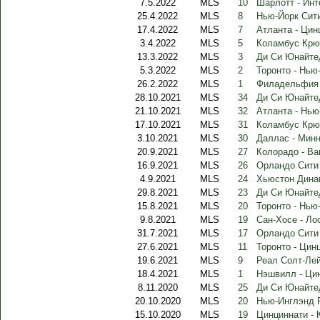
7.5.2022
MLS
10
Шарлотт - Ин
25.4.2022
MLS
8
Нью-Йорк Сити
17.4.2022
MLS
7
Атланта - Цин
3.4.2022
MLS
5
Коламбус Крю
13.3.2022
MLS
3
Ди Си Юнайтед
5.3.2022
MLS
2
Торонто - Нью
26.2.2022
MLS
1
Филадельфия 
28.10.2021
MLS
34
Ди Си Юнайте
21.10.2021
MLS
32
Атланта - Нью
17.10.2021
MLS
31
Коламбус Крю
3.10.2021
MLS
30
Даллас - Мин
20.9.2021
MLS
27
Колорадо - Ва
16.9.2021
MLS
26
Орландо Сити
4.9.2021
MLS
24
Хьюстон Дина
29.8.2021
MLS
23
Ди Си Юнайте
15.8.2021
MLS
20
Торонто - Нь
9.8.2021
MLS
19
Сан-Хосе - Л
31.7.2021
MLS
17
Орландо Сити 
27.6.2021
MLS
11
Торонто - Цин
19.6.2021
MLS
9
Реал Солт-Лей
18.4.2021
MLS
1
Нэшвилл - Ци
8.11.2020
MLS
25
Ди Си Юнайте
20.10.2020
MLS
20
Нью-Инглэнд 
15.10.2020
MLS
19
Цинциннати -