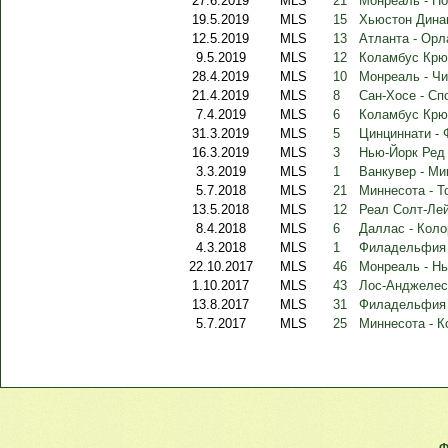
27.6.2019
MLS
21
Монреаль - П
19.5.2019
MLS
15
Хьюстон Дина
12.5.2019
MLS
13
Атланта - Орл
9.5.2019
MLS
12
Коламбус Крю
28.4.2019
MLS
10
Монреаль - Чи
21.4.2019
MLS
8
Сан-Хосе - Сп
7.4.2019
MLS
6
Коламбус Крю
31.3.2019
MLS
5
Цинциннати -
16.3.2019
MLS
3
Нью-Йорк Ред 
3.3.2019
MLS
1
Ванкувер - Ми
5.7.2018
MLS
21
Миннесота - Т
13.5.2018
MLS
12
Реал Солт-Лей
8.4.2018
MLS
6
Даллас - Кол
4.3.2018
MLS
1
Филадельфия 
22.10.2017
MLS
46
Монреаль - Н
1.10.2017
MLS
43
Лос-Анджелес 
13.8.2017
MLS
31
Филадельфия 
5.7.2017
MLS
25
Миннесота - 