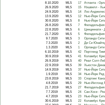
8.10.2020
MLS
17
Атланта - Орл
26.9.2020
MLS
15
Нэшвилл - Хь
24.9.2020
MLS
14
Лос-Анджелес
13.9.2020
MLS
12
Нью-Йорк Сити
30.8.2020
MLS
8
Нью-Йорк Сити
26.8.2020
MLS
7
Филадельфия 
22.8.2020
MLS
6
Цинциннати -
21.7.2020
MLS
5
Филадельфия 
9.7.2020
MLS
3
Орландо Сити
7.3.2020
MLS
2
Ди Си Юнайте
1.3.2020
MLS
1
Орландо Сити 
6.10.2019
MLS
42
Портленд Тимб
30.9.2019
MLS
41
Коламбус Крю
26.9.2019
MLS
40
Реал Солт-Лей
22.9.2019
MLS
39
Хьюстон Дина
14.9.2019
MLS
37
Нью-Йорк Сити
1.9.2019
MLS
34
Нью-Йорк Ред
23.8.2019
MLS
33
Спортинг Канз
4.8.2019
MLS
29
Нью-Инглэнд 
21.7.2019
MLS
27
Филадельфия 
7.7.2019
MLS
24
Сан-Хосе - Ре
4.7.2019
MLS
23
Нью-Йорк Сити
30.6.2019
MLS
22
Коламбус Крю