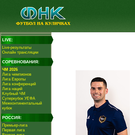
LIVE:
Live-результаты
Онлайн трансляции
СОРЕВНОВАНИЯ:
ЧМ 2026
Лига чемпионов
Лига Европы
Лига конференций
Лига наций
Клубный ЧМ
Суперкубок УЕФА
Межконтинентальный
кубок
РОССИЯ:
Премьер-лига
Первая лига
Вторая лига