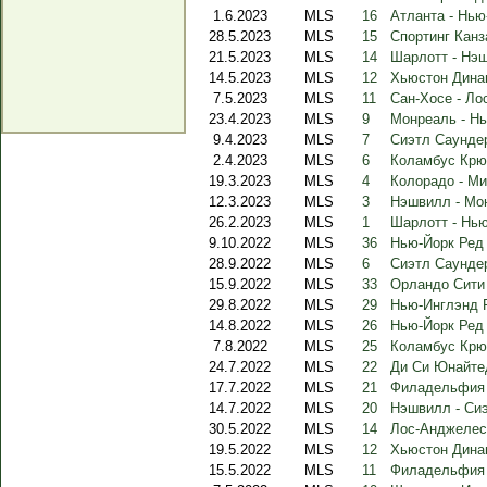
1.6.2023
MLS
16
Атланта - Нь
28.5.2023
MLS
15
Спортинг Канз
21.5.2023
MLS
14
Шарлотт - Нэ
14.5.2023
MLS
12
Хьюстон Дина
7.5.2023
MLS
11
Сан-Хосе - Л
23.4.2023
MLS
9
Монреаль - Н
9.4.2023
MLS
7
Сиэтл Саундер
2.4.2023
MLS
6
Коламбус Крю 
19.3.2023
MLS
4
Колорадо - М
12.3.2023
MLS
3
Нэшвилл - Мо
26.2.2023
MLS
1
Шарлотт - Нь
9.10.2022
MLS
36
Нью-Йорк Ред
28.9.2022
MLS
6
Сиэтл Саундер
15.9.2022
MLS
33
Орландо Сити 
29.8.2022
MLS
29
Нью-Инглэнд 
14.8.2022
MLS
26
Нью-Йорк Ред
7.8.2022
MLS
25
Коламбус Крю
24.7.2022
MLS
22
Ди Си Юнайте
17.7.2022
MLS
21
Филадельфия 
14.7.2022
MLS
20
Нэшвилл - Си
30.5.2022
MLS
14
Лос-Анджелес 
19.5.2022
MLS
12
Хьюстон Дина
15.5.2022
MLS
11
Филадельфия 