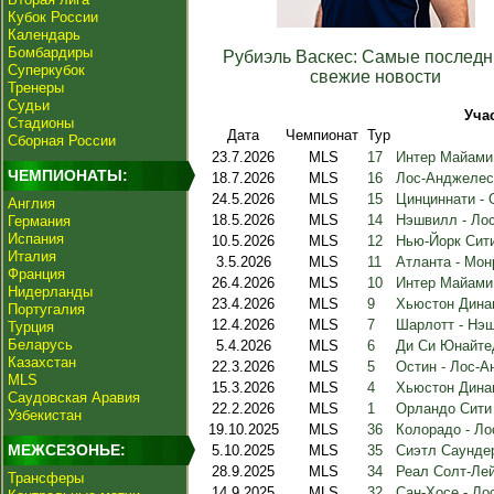
Кубок России
Календарь
Бомбардиры
Рубиэль Васкес: Самые последн
Суперкубок
свежие новости
Тренеры
Судьи
Уча
Стадионы
Дата
Чемпионат
Тур
Сборная России
23.7.2026
MLS
17
Интер Майами 
ЧЕМПИОНАТЫ:
18.7.2026
MLS
16
Лос-Анджелес
24.5.2026
MLS
15
Цинциннати - 
Англия
18.5.2026
MLS
14
Нэшвилл - Ло
Германия
Испания
10.5.2026
MLS
12
Нью-Йорк Сит
Италия
3.5.2026
MLS
11
Атланта - Мон
Франция
26.4.2026
MLS
10
Интер Майами
Нидерланды
23.4.2026
MLS
9
Хьюстон Динам
Португалия
12.4.2026
MLS
7
Шарлотт - Нэ
Турция
Беларусь
5.4.2026
MLS
6
Ди Си Юнайте
Казахстан
22.3.2026
MLS
5
Остин - Лос-
MLS
15.3.2026
MLS
4
Хьюстон Дина
Саудовская Аравия
22.2.2026
MLS
1
Орландо Сити
Узбекистан
19.10.2025
MLS
36
Колорадо - Л
МЕЖСЕЗОНЬЕ:
5.10.2025
MLS
35
Сиэтл Саунде
28.9.2025
MLS
34
Реал Солт-Лей
Трансферы
14.9.2025
MLS
32
Сан-Хосе - Л