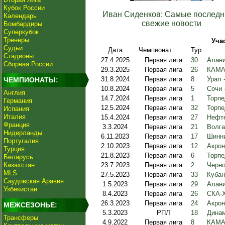
Кубок России
Иван Сиденков: Самые последн
Календарь
свежие новости
Бомбардиры
Суперкубок
Тренеры
Уча
Судьи
Дата
Чемпионат
Тур
Стадионы
27.4.2025
Первая лига
30
Алани
Сборная России
29.3.2025
Первая лига
26
КАМА
31.8.2024
Первая лига
8
Урал 
ЧЕМПИОНАТЫ:
10.8.2024
Первая лига
5
Сочи 
Англия
14.7.2024
Первая лига
1
Торпе
Германия
12.5.2024
Первая лига
32
Торпе
Испания
Италия
15.4.2024
Первая лига
27
Нефте
Франция
3.3.2024
Первая лига
21
Волга
Нидерланды
6.11.2023
Первая лига
17
Шинни
Португалия
2.10.2023
Первая лига
12
Акрон
Турция
21.8.2023
Первая лига
6
Торпе
Беларусь
Казахстан
23.7.2023
Первая лига
2
Черно
MLS
27.5.2023
Первая лига
33
Кубан
Саудовская Аравия
1.5.2023
Первая лига
29
Алани
Узбекистан
8.4.2023
Первая лига
26
СКА-Х
26.3.2023
Первая лига
24
Акрон
МЕЖСЕЗОНЬЕ:
5.3.2023
РПЛ
18
Динам
Трансферы
4.9.2022
Первая лига
8
КАМАЗ