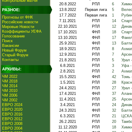
Контрольные матчи
20.8.2022
РПЛ
6
Химки
РАЗНОЕ:
13.8.2022
Первая лига
5
Велес
17.7.2022
Первая лига
1
Рубин
Прогнозы от ФНК
7.11.2021
РПЛ
14
Спарт
Российские новости
22.10.2021
РПЛ
12
Динам
Мировые Новости
Коэффициенты УЕФА
17.10.2021
ФНЛ
18
Спарт
Голосование
13.10.2021
ФНЛ
17
Факел
Поиск
25.9.2021
ФНЛ
13
Балти
Вакансии
18.9.2021
РПЛ
8
Ахмат
Новый Форум
12.9.2021
РПЛ
7
Арсен
Старый Форум
Контакты
21.8.2021
РПЛ
5
Урал 
6.8.2021
РПЛ
3
Уфа -
АРХИВЫ:
2.8.2021
РПЛ
2
Ахмат
ЧМ 2022
15.5.2021
ФНЛ
42
Томь 
ЧМ 2018
1.5.2021
РПЛ
28
Красн
ЧМ 2014
24.4.2021
РПЛ
27
Урал 
ЧМ 2010
17.4.2021
ФНЛ
37
Алани
ЧМ 2006
11.4.2021
РПЛ
25
Арсен
ЧМ 2002
ЕВРО 2024
3.4.2021
РПЛ
24
Динам
ЕВРО 2020
24.3.2021
ФНЛ
32
Балти
ЕВРО 2016
6.3.2021
РПЛ
21
ЦСКА 
ЕВРО 2012
26.2.2021
РПЛ
20
Тамбо
ЕВРО 2008
11.12.2020
РПЛ
18
Химки
ЕВРО 2004