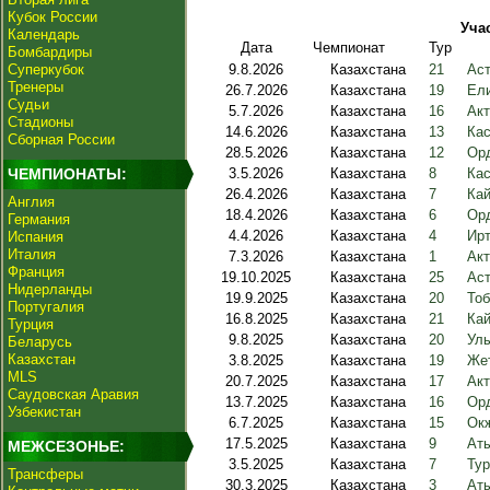
Кубок России
Уча
Календарь
Дата
Чемпионат
Тур
Бомбардиры
Суперкубок
9.8.2026
Казахстана
21
Аст
Тренеры
26.7.2026
Казахстана
19
Ели
Судьи
5.7.2026
Казахстана
16
Акт
Стадионы
14.6.2026
Казахстана
13
Кас
Сборная России
28.5.2026
Казахстана
12
Орд
ЧЕМПИОНАТЫ:
3.5.2026
Казахстана
8
Кас
26.4.2026
Казахстана
7
Кай
Англия
18.4.2026
Казахстана
6
Орд
Германия
4.4.2026
Казахстана
4
Ирт
Испания
Италия
7.3.2026
Казахстана
1
Акт
Франция
19.10.2025
Казахстана
25
Аст
Нидерланды
19.9.2025
Казахстана
20
Тоб
Португалия
16.8.2025
Казахстана
21
Кай
Турция
9.8.2025
Казахстана
20
Улы
Беларусь
Казахстан
3.8.2025
Казахстана
19
Жет
MLS
20.7.2025
Казахстана
17
Акт
Саудовская Аравия
13.7.2025
Казахстана
16
Орд
Узбекистан
6.7.2025
Казахстана
15
Окж
17.5.2025
Казахстана
9
Аты
МЕЖСЕЗОНЬЕ:
3.5.2025
Казахстана
7
Тур
Трансферы
30.3.2025
Казахстана
3
Аты