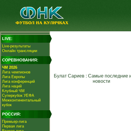
LIVE:
Live-результаты
Онлайн трансляции
СОРЕВНОВАНИЯ:
ЧМ 2026
Лига чемпионов
Булат Сариев : Самые последние 
Лига Европы
новости
Лига конференций
Лига наций
Клубный ЧМ
Суперкубок УЕФА
Межконтинентальный
кубок
РОССИЯ:
Премьер-лига
Первая лига
Вторая лига