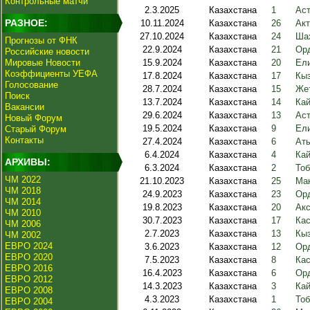
Контрольные матчи
2.3.2025
Казахстана
1
Аст
РАЗНОЕ:
10.11.2024
Казахстана
26
Акт
27.10.2024
Казахстана
24
Ша
Прогнозы от ФНК
22.9.2024
Казахстана
21
Орд
Российские новости
Мировые Новости
15.9.2024
Казахстана
20
Ели
Коэффициенты УЕФА
17.8.2024
Казахстана
17
Кыз
Голосование
28.7.2024
Казахстана
15
Же
Поиск
13.7.2024
Казахстана
14
Кай
Вакансии
29.6.2024
Казахстана
13
Аст
Новый Форум
19.5.2024
Казахстана
9
Ели
Старый Форум
Контакты
27.4.2024
Казахстана
6
Ат
6.4.2024
Казахстана
4
Кай
АРХИВЫ:
6.3.2024
Казахстана
2
Тоб
ЧМ 2022
21.10.2023
Казахстана
25
Ма
ЧМ 2018
24.9.2023
Казахстана
23
Орд
ЧМ 2014
19.8.2023
Казахстана
20
Акс
ЧМ 2010
30.7.2023
Казахстана
17
Кас
ЧМ 2006
2.7.2023
Казахстана
13
Кыз
ЧМ 2002
ЕВРО 2024
3.6.2023
Казахстана
12
Орд
ЕВРО 2020
7.5.2023
Казахстана
8
Кас
ЕВРО 2016
16.4.2023
Казахстана
6
Орд
ЕВРО 2012
14.3.2023
Казахстана
3
Кай
ЕВРО 2008
4.3.2023
Казахстана
1
Тоб
ЕВРО 2004