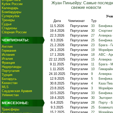
Жуан Пиньейру: Самые последн
Кубок России
свежие новости
Календарь
Бомбардиры
Суперкубок
Уча
Тренеры
Дата
Чемпионат
Тур
Судьи
11.5.2026
Португалии
33
Бенфика 
Стадионы
19.4.2026
Португалии
30
Спортинг
Сборная России
22.3.2026
Португалии
27
Алверка 
ЧЕМПИОНАТЫ:
8.3.2026
Португалии
25
Бенфика 
21.2.2026
Португалии
23
Брага - 
Англия
24.1.2026
Португалии
19
Морейрен
Германия
Испания
17.1.2026
Португалии
18
АВС - Ар
Италия
22.12.2025
Португалии
15
Алверка 
Франция
9.11.2025
Португалии
11
Брага - 
Нидерланды
1.11.2025
Португалии
10
Гимарайн
Португалия
24.10.2025
Португалии
9
Алверка 
Турция
12.9.2025
Португалии
5
Бенфика 
Беларусь
Казахстан
30.8.2025
Португалии
4
Каза Пиа
MLS
23.8.2025
Португалии
3
Морейрен
Саудовская Аравия
10.5.2025
Португалии
33
Бенфика 
Узбекистан
19.4.2025
Португалии
30
Эшторил 
6.4.2025
Португалии
28
Порту - 
МЕЖСЕЗОНЬЕ:
9.3.2025
Португалии
25
Боавишта
Трансферы
15.2.2025
Португалии
22
Морейрен