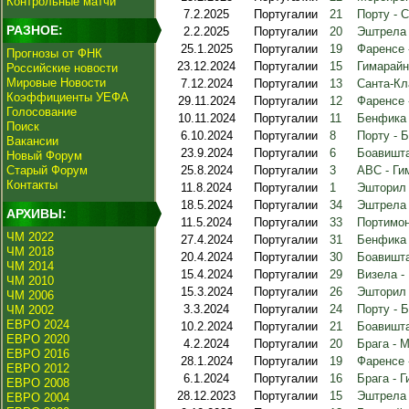
Контрольные матчи
7.2.2025
Португалии
21
Порту - 
РАЗНОЕ:
2.2.2025
Португалии
20
Эштрела 
25.1.2025
Португалии
19
Фаренсе 
Прогнозы от ФНК
23.12.2024
Португалии
15
Гимарайн
Российские новости
Мировые Новости
7.12.2024
Португалии
13
Санта-Кл
Коэффициенты УЕФА
29.11.2024
Португалии
12
Фаренсе 
Голосование
10.11.2024
Португалии
11
Бенфика 
Поиск
6.10.2024
Португалии
8
Порту - 
Вакансии
23.9.2024
Португалии
6
Боавишта
Новый Форум
Старый Форум
25.8.2024
Португалии
3
АВС - Ги
Контакты
11.8.2024
Португалии
1
Эшторил 
18.5.2024
Португалии
34
Эштрела 
АРХИВЫ:
11.5.2024
Португалии
33
Портимон
ЧМ 2022
27.4.2024
Португалии
31
Бенфика 
ЧМ 2018
20.4.2024
Португалии
30
Боавишта
ЧМ 2014
15.4.2024
Португалии
29
Визела -
ЧМ 2010
15.3.2024
Португалии
26
Эшторил 
ЧМ 2006
3.3.2024
Португалии
24
Порту - 
ЧМ 2002
ЕВРО 2024
10.2.2024
Португалии
21
Боавишта
ЕВРО 2020
4.2.2024
Португалии
20
Брага - 
ЕВРО 2016
28.1.2024
Португалии
19
Фаренсе 
ЕВРО 2012
6.1.2024
Португалии
16
Брага - 
ЕВРО 2008
28.12.2023
Португалии
15
Эштрела 
ЕВРО 2004