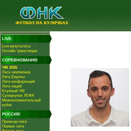
LIVE:
Live-результаты
Онлайн трансляции
СОРЕВНОВАНИЯ:
ЧМ 2026
Лига чемпионов
Лига Европы
Лига конференций
Лига наций
Клубный ЧМ
Суперкубок УЕФА
Межконтинентальный
кубок
РОССИЯ:
Премьер-лига
Первая лига
Вторая лига