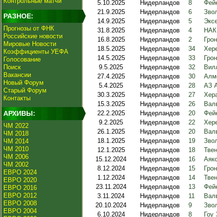
Контрольные матчи
5.10.2025
Нидерландов
8
Фейе
21.9.2025
Нидерландов
6
Звол
РАЗНОЕ:
14.9.2025
Нидерландов
5
Эксе
Прогнозы от ФНК
31.8.2025
Нидерландов
4
НАК
Российские новости
16.8.2025
Нидерландов
2
Грон
Мировые Новости
18.5.2025
Нидерландов
34
Хер
Коэффициенты УЕФА
14.5.2025
Нидерландов
33
Грон
Голосование
Поиск
9.5.2025
Нидерландов
32
Вилл
Вакансии
27.4.2025
Нидерландов
30
Алме
Новый Форум
5.4.2025
Нидерландов
28
АЗ 
Старый Форум
30.3.2025
Нидерландов
27
Хера
Контакты
15.3.2025
Нидерландов
26
Вал
АРХИВЫ:
22.2.2025
Нидерландов
20
Фей
9.2.2025
Нидерландов
22
Хере
ЧМ 2022
26.1.2025
Нидерландов
20
Валв
ЧМ 2018
18.1.2025
Нидерландов
19
Зво
ЧМ 2014
ЧМ 2010
12.1.2025
Нидерландов
18
Твен
ЧМ 2006
15.12.2024
Нидерландов
16
Аякс
ЧМ 2002
8.12.2024
Нидерландов
15
Грон
ЕВРО 2024
1.12.2024
Нидерландов
14
Твен
ЕВРО 2020
23.11.2024
Нидерландов
13
Фей
ЕВРО 2016
ЕВРО 2012
3.11.2024
Нидерландов
11
Вал
ЕВРО 2008
20.10.2024
Нидерландов
9
Зво
ЕВРО 2004
6.10.2024
Нидерландов
8
Гоу 