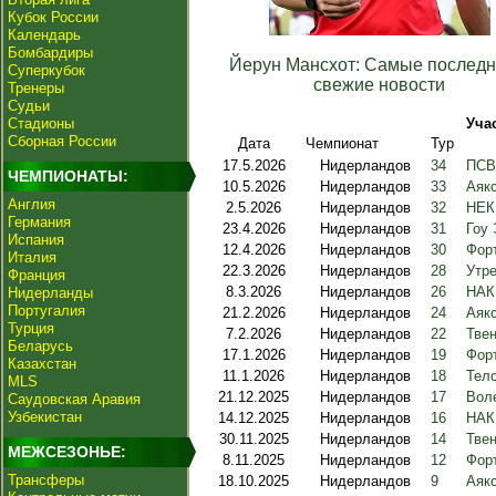
Кубок России
Календарь
Бомбардиры
Йерун Мансхот: Самые последн
Суперкубок
свежие новости
Тренеры
Судьи
Стадионы
Уча
Сборная России
Дата
Чемпионат
Тур
17.5.2026
Нидерландов
34
ПСВ 
ЧЕМПИОНАТЫ:
10.5.2026
Нидерландов
33
Аякс
Англия
2.5.2026
Нидерландов
32
НЕК
Германия
23.4.2026
Нидерландов
31
Гоу 
Испания
12.4.2026
Нидерландов
30
Фор
Италия
22.3.2026
Нидерландов
28
Утре
Франция
8.3.2026
Нидерландов
26
НАК
Нидерланды
Португалия
21.2.2026
Нидерландов
24
Аяк
Турция
7.2.2026
Нидерландов
22
Твен
Беларусь
17.1.2026
Нидерландов
19
Фор
Казахстан
11.1.2026
Нидерландов
18
Телс
MLS
21.12.2025
Нидерландов
17
Вол
Саудовская Аравия
Узбекистан
14.12.2025
Нидерландов
16
НАК 
30.11.2025
Нидерландов
14
Твен
МЕЖСЕЗОНЬЕ:
8.11.2025
Нидерландов
12
Форт
Трансферы
18.10.2025
Нидерландов
9
Аяк