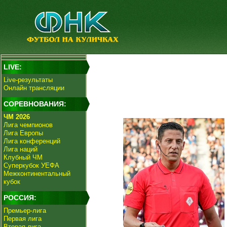
LIVE:
Live-результаты
Онлайн трансляции
СОРЕВНОВАНИЯ:
ЧМ 2026
Лига чемпионов
Лига Европы
Лига конференций
Лига наций
Клубный ЧМ
Суперкубок УЕФА
Межконтинентальный
кубок
РОССИЯ:
Премьер-лига
Первая лига
Вторая лига