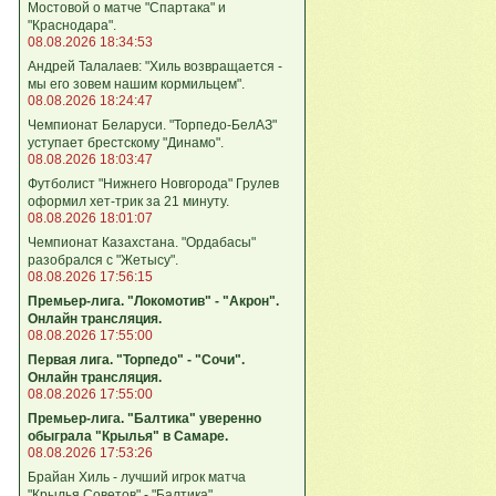
Мостовой о матче "Спартака" и
"Краснодара".
08.08.2026 18:34:53
Андрей Талалаев: "Хиль возвращается -
мы его зовем нашим кормильцем".
08.08.2026 18:24:47
Чемпионат Беларуси. "Торпедо-БелАЗ"
уступает брестскому "Динамо".
08.08.2026 18:03:47
Футболист "Нижнего Новгорода" Грулев
оформил хет-трик за 21 минуту.
08.08.2026 18:01:07
Чемпионат Казахстана. "Ордабасы"
разобрался с "Жетысу".
08.08.2026 17:56:15
Премьер-лига. "Локомотив" - "Акрон".
Онлайн трансляция.
08.08.2026 17:55:00
Первая лига. "Торпедо" - "Сочи".
Онлайн трансляция.
08.08.2026 17:55:00
Премьер-лига. "Балтика" уверенно
обыграла "Крылья" в Самаре.
08.08.2026 17:53:26
Брайан Хиль - лучший игрок матча
"Крылья Советов" - "Балтика".