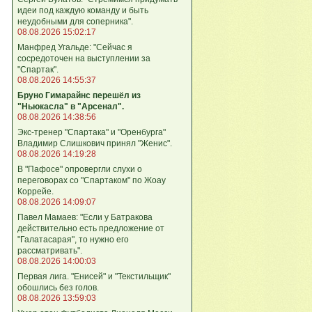
идеи под каждую команду и быть
неудобными для соперника".
08.08.2026 15:02:17
Манфред Угальде: "Сейчас я
сосредоточен на выступлении за
"Спартак".
08.08.2026 14:55:37
Бруно Гимарайнс перешёл из
"Ньюкасла" в "Арсенал".
08.08.2026 14:38:56
Экс-тренер "Спартака" и "Оренбурга"
Владимир Слишкович принял "Женис".
08.08.2026 14:19:28
В "Пафосе" опровергли слухи о
переговорах со "Спартаком" по Жоау
Коррейе.
08.08.2026 14:09:07
Павел Мамаев: "Если у Батракова
действительно есть предложение от
"Галатасарая", то нужно его
рассматривать".
08.08.2026 14:00:03
Первая лига. "Енисей" и "Текстильщик"
обошлись без голов.
08.08.2026 13:59:03