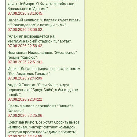
хочет Неймара. Я бы хотел побольше
бразильцев в "Динамо".
07.08.2026 23:16:45
Валерий Кечинов: "Спартак" будет играть
с "Краснодаром" с позиции силы".
07.08.2026 23:06:02
"Алания" возвращается на
Республиканский стадион "Спартак".
07.08.2026 22:58:42
Чемпионат Нидерландов. "Эксельсиор"
громит "Камбюр".
07.08.2026 22:51:01
Ирвинг Лосано официально стал игроком
"Лос-Анджелес Гэлакси".
07.08.2026 22:46:09
Андрей Ещенко: "Если бы не видел
перспектив в "Броук Бойз", я бы сюда не
пошёл".
07.08.2026 22:34:22
Орель Мангаля перешёл из "Лиона" в
"Хетафе".
07.08.2026 22:25:06
Кристиан Киву: "Все хотят бросить вызов
чемпионам. "Интер" считают командой,
которую просто необходимо победить".
07.08.2026 22:14:55