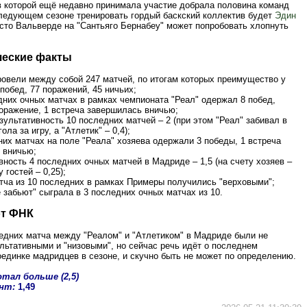
в которой ещё недавно принимала участие добрала половина команд
следующем сезоне тренировать гордый баскский коллектив будет
Эдин
есто Вальверде на "Сантьяго Бернабеу" может попробовать хлопнуть
ческие факты
ровели между собой 247 матчей, по итогам которых преимущество у
 побед, 77 поражений, 45 ничьих;
дних очных матчах в рамках чемпионата "Реал" одержал 8 побед,
оражение, 1 встреча завершилась вничью;
зультативность 10 последних матчей – 2 (при этом "Реал" забивал в
ола за игру, а "Атлетик" – 0,4);
них матчах на поле "Реала" хозяева одержали 3 победы, 1 встреча
 вничью;
вность 4 последних очных матчей в Мадриде – 1,5 (на счету хозяев –
у гостей – 0,25);
атча из 10 последних в рамках Примеры получились "верховыми";
е забьют" сыграла в 3 последних очных матчах из 10.
от ФНК
едних матча между "Реалом" и "Атлетиком" в Мадриде были не
льтативными и "низовыми", но сейчас речь идёт о последнем
единке мадридцев в сезоне, и скучно быть не может по определению.
тал больше (2,5)
нт:
1,49