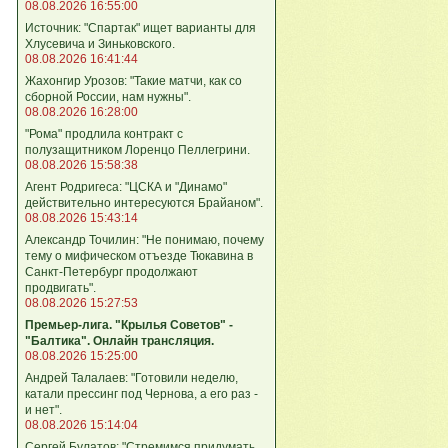
08.08.2026 16:55:00
Источник: "Спартак" ищет варианты для
Хлусевича и Зиньковского.
08.08.2026 16:41:44
Жахонгир Урозов: "Такие матчи, как со
сборной России, нам нужны".
08.08.2026 16:28:00
"Рома" продлила контракт с
полузащитником Лоренцо Пеллегрини.
08.08.2026 15:58:38
Агент Родригеса: "ЦСКА и "Динамо"
действительно интересуются Брайаном".
08.08.2026 15:43:14
Александр Точилин: "Не понимаю, почему
тему о мифическом отъезде Тюкавина в
Санкт-Петербург продолжают
продвигать".
08.08.2026 15:27:53
Премьер-лига. "Крылья Советов" -
"Балтика". Онлайн трансляция.
08.08.2026 15:25:00
Андрей Талалаев: "Готовили неделю,
катали прессинг под Чернова, а его раз -
и нет".
08.08.2026 15:14:04
Сергей Булатов: "Стремимся придумать