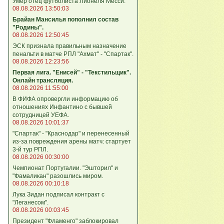
Умер отец футболиста Лионеля Месси.
08.08.2026 13:50:03
Брайан Мансилья пополнил состав
"Родины".
08.08.2026 12:50:45
ЭСК признала правильным назначение
пенальти в матче РПЛ "Ахмат" - "Спартак".
08.08.2026 12:23:56
Первая лига. "Енисей" - "Текстильщик".
Онлайн трансляция.
08.08.2026 11:55:00
В ФИФА опровергли информацию об
отношениях Инфантино с бывшей
сотрудницей УЕФА.
08.08.2026 10:01:37
"Спартак" - "Краснодар" и перенесенный
из-за повреждения арены матч: стартует
3-й тур РПЛ.
08.08.2026 00:30:00
Чемпионат Португалии. "Эшторил" и
"Фамаликан" разошлись миром.
08.08.2026 00:10:18
Лука Зидан подписал контракт с
"Леганесом".
08.08.2026 00:03:45
Президент "Фламенго" заблокировал