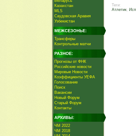
Беларусь
Теги:
Казахстан
Атлетик
,
Исп
MLS
Саудовская Аравия
Узбекистан
МЕЖСЕЗОНЬЕ:
Трансферы
Контрольные матчи
РАЗНОЕ:
Прогнозы от ФНК
Российские новости
Мировые Новости
Коэффициенты УЕФА
Голосование
Поиск
Вакансии
Новый Форум
Старый Форум
Контакты
АРХИВЫ:
ЧМ 2022
ЧМ 2018
ЧМ 2014