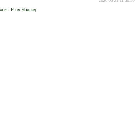
2026-05-21 11:30:39
ания
,
Реал Мадрид