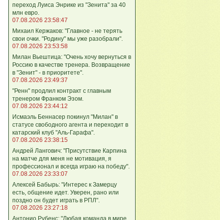
переход Луиса Энрике из "Зенита" за 40
млн евро.
07.08.2026 23:58:47
Михаил Кержаков: "Главное - не терять
свои очки. "Родину" мы уже разобрали".
07.08.2026 23:53:58
Милан Вьештица: "Очень хочу вернуться в
Россию в качестве тренера. Возвращение
в "Зенит" - в приоритете".
07.08.2026 23:49:37
"Ренн" продлил контракт с главным
тренером Франком Эзом.
07.08.2026 23:44:12
Исмаэль Беннасер покинул "Милан" в
статусе свободного агента и переходит в
катарский клуб "Аль-Гарафа".
07.08.2026 23:38:15
Андрей Лангович: "Присутствие Карпина
на матче для меня не мотивация, я
профессионал и всегда играю на победу".
07.08.2026 23:33:07
Алексей Бабырь: "Интерес к Замерцу
есть, общение идет. Уверен, рано или
поздно он будет играть в РПЛ".
07.08.2026 23:27:18
Антонио Рубенс: "Любая команда в мире