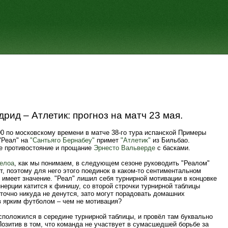
рид – Атлетик: прогноз на матч 23 мая.
00 по московскому времени в матче 38-го тура испанской Примеры
"Реал" на
"Сантьяго Бернабеу"
примет
"Атлетик"
из Бильбао.
е противостояние и прощание
Эрнесто Вальверде
с басками.
елоа
, как мы понимаем, в следующем сезоне руководить "Реалом"
т, поэтому для него этого поединок в каком-то сентиментальном
имеет значение. "Реал" лишил себя турнирной мотивации в концовке
инерции катится к финишу, со второй строчки турнирной таблицы
точно никуда не денутся, зато могут порадовать домашних
 ярким футболом – чем не мотивация?
сположился в середине турнирной таблицы, и провёл там буквально
Позитив в том, что команда не участвует в сумасшедшей борьбе за