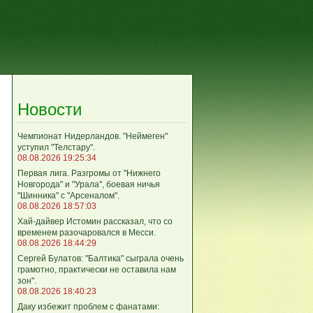
Новости
Чемпионат Нидерландов. "Неймеген"
уступил "Телстару".
08.08.2026 19:25:34
Первая лига. Разгромы от "Нижнего
Новгорода" и "Урала", боевая ничья
"Шинника" с "Арсеналом".
08.08.2026 18:57:03
Хай-дайвер Истомин рассказал, что со
временем разочаровался в Месси.
08.08.2026 18:44:29
Сергей Булатов: "Балтика" сыграла очень
грамотно, практически не оставила нам
зон".
08.08.2026 18:40:23
Даку избежит проблем с фанатами: