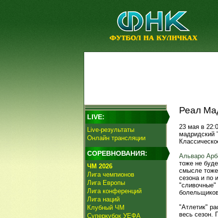
Реал Мад
LIVE:
23 мая в 22:
Live-результаты
мадридский 
Онлайн трансляции
Классическо
СОРЕВНОВАНИЯ:
Альваро Арб
тоже не буде
ЧМ 2026
смысле тоже 
Лига чемпионов
сезона и по 
Лига Европы
"сливочные" 
Лига конференций
болельщиков
Лига наций
"Атлетик" ра
Клубный ЧМ
весь сезон. 
Суперкубок УЕФА