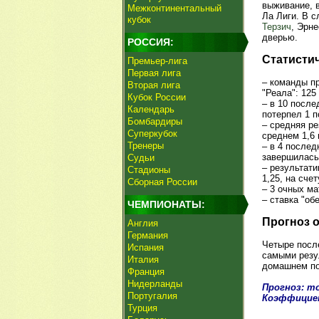
выживание, 
Межконтинентальный
Ла Лиги. В 
кубок
Терзич
, Эрн
дверью.
РОССИЯ:
Статисти
Премьер-лига
Первая лига
– команды п
Вторая лига
"Реала": 125
Кубок России
– в 10 после
Календарь
потерпел 1 п
Бомбардиры
– средняя ре
Суперкубок
среднем 1,6 г
Тренеры
– в 4 послед
завершилась
Судьи
– результати
Стадионы
1,25, на счет
Сборная России
– 3 очных м
– ставка "об
ЧЕМПИОНАТЫ:
Прогноз 
Англия
Германия
Четыре посл
Испания
самыми резу
Италия
домашнем по
Франция
Нидерланды
Прогноз: то
Португалия
Коэффицие
Турция