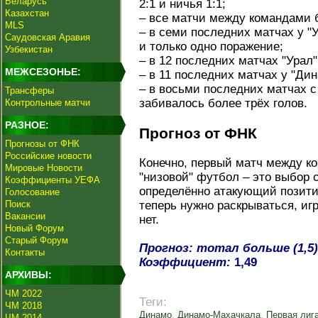
Беларусь
2:1 и ничья 1:1;
Казахстан
– все матчи между командами 
MLS
– в семи последних матчах у "
Саудовская Аравия
и только одно поражение;
Узбекистан
– в 12 последних матчах "Урал
МЕЖСЕЗОНЬЕ:
– в 11 последних матчах у "Дин
– в восьми последних матчах с
Трансферы
забивалось более трёх голов.
Контрольные матчи
РАЗНОЕ:
Прогноз от ФНК
Прогнозы от ФНК
Российские новости
Конечно, первый матч между к
Мировые Новости
"низовой" футбол – это выбор с
Коэффициенты УЕФА
определённо атакующий позитив
Голосование
Поиск
теперь нужно раскрываться, иг
Вакансии
нет.
Новый Форум
Старый Форум
Прогноз: тотал больше (1,5)
Контакты
Коэффициент:
1,49
АРХИВЫ:
ЧМ 2022
Теги:
ЧМ 2018
Динамо
,
Динамо-Махачкала
,
Первая лиг
ЧМ 2014