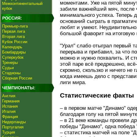
моментами. Уже на пятой мину
Межконтинентальный
кубок
забили важнейший мяч, после 
минимального успеха. Теперь
РОССИЯ:
оснований сыграть в прагматич
Премьер-лига
любят и умеют. Неудивительно,
Первая лига
большой фаворит на итоговую 
Вторая лига
Кубок России
"Урал" слабо отыграл первый т
Календарь
перерыва и прибавил, за что п
Бомбардиры
Суперкубок
можно и нужно похвалить. И сто
Тренеры
этой паре всё предрешено, всё
Судьи
скромно, скользко и ничего не 
Стадионы
когда имеешь дело с представ
Сборная России
лиги мира.
ЧЕМПИОНАТЫ:
Статистические факты
Англия
Германия
Испания
– в первом матче "Динамо" оде
Италия
благодаря голу на пятой минуте
Франция
– в 21 веке команды провели др
Нидерланды
победы "Динамо", одна победа
Португалия
– статистика матчей на поле "
Турция