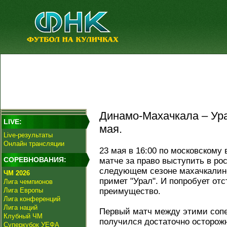
Динамо-Махачкала – Ура
LIVE:
мая.
Live-результаты
Онлайн трансляции
23 мая в 16:00 по московскому
СОРЕВНОВАНИЯ:
матче за право выступить в ро
следующем сезоне махачкалинс
ЧМ 2026
примет "Урал". И попробует от
Лига чемпионов
Лига Европы
преимущество.
Лига конференций
Лига наций
Первый матч между этими соп
Клубный ЧМ
получился достаточно осторож
Суперкубок УЕФА