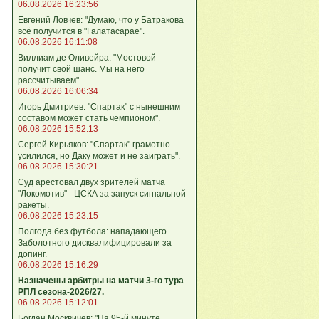
06.08.2026 16:23:56
Евгений Ловчев: "Думаю, что у Батракова
всё получится в "Галатасарае".
06.08.2026 16:11:08
Виллиам де Оливейра: "Мостовой
получит свой шанс. Мы на него
рассчитываем".
06.08.2026 16:06:34
Игорь Дмитриев: "Спартак" с нынешним
составом может стать чемпионом".
06.08.2026 15:52:13
Сергей Кирьяков: "Спартак" грамотно
усилился, но Даку может и не заиграть".
06.08.2026 15:30:21
Суд арестовал двух зрителей матча
"Локомотив" - ЦСКА за запуск сигнальной
ракеты.
06.08.2026 15:23:15
Полгода без футбола: нападающего
Заболотного дисквалифицировали за
допинг.
06.08.2026 15:16:29
Назначены арбитры на матчи 3-го тура
РПЛ сезона-2026/27.
06.08.2026 15:12:01
Богдан Москвичев: "На 95‑й минуте