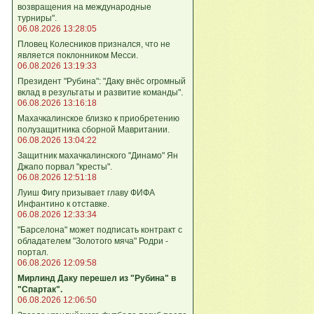
возвращения на международные
турниры".
06.08.2026 13:28:05
Пловец Колесников признался, что не
является поклонником Месси.
06.08.2026 13:19:33
Президент "Рубина": "Даку внёс огромный
вклад в результаты и развитие команды".
06.08.2026 13:16:18
Махачкалинское близко к приобретению
полузащитника сборной Мавритании.
06.08.2026 13:04:22
Защитник махачкалинского "Динамо" Ян
Джапо порвал "кресты".
06.08.2026 12:51:18
Луиш Фигу призывает главу ФИФА
Инфантино к отставке.
06.08.2026 12:33:34
"Барселона" может подписать контракт с
обладателем "Золотого мяча" Родри -
портал.
06.08.2026 12:09:58
Мирлинд Даку перешел из "Рубина" в
"Спартак".
06.08.2026 12:06:50