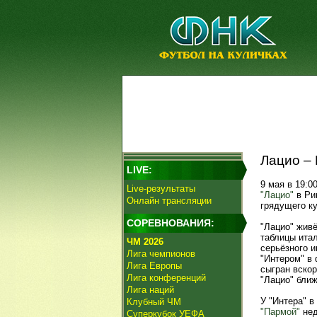
Лацио – 
LIVE:
9 мая в 19:0
Live-результаты
"Лацио"
в Ри
Онлайн трансляции
грядущего к
СОРЕВНОВАНИЯ:
"Лацио" жив
таблицы ита
ЧМ 2026
серьёзного и
Лига чемпионов
"Интером" в 
Лига Европы
сыгран вскор
Лига конференций
"Лацио" бли
Лига наций
У "Интера" в
Клубный ЧМ
"Пармой"
нед
Суперкубок УЕФА