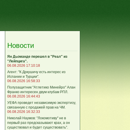
Новости
Ян Дьоманде перешел в "Реал" из
"Лейпцига".
06.08.2026 17:10:18
Агент: "К Дркушичу есть интерес из
Испании и Турции".
06.08.2026 16:58:33
Полузащитник "Атлетико Минейро" Алан
Франко интересен двум клубам РПЛ.
06.08.2026 16:44:43
УЕФА проведет независимую экспертизу,
связанную с продажей прав на ЧМ.
06.08.2026 16:32:33
Николай Наумов: "Локомотиву" не в
первый раз предсказывают крах, а он
существовал и будет существовать".