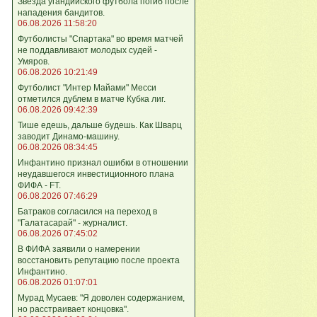
Звезда угандийского футбола погиб после
нападения бандитов.
06.08.2026 11:58:20
Футболисты "Спартака" во время матчей
не поддавливают молодых судей -
Умяров.
06.08.2026 10:21:49
Футболист "Интер Майами" Месси
отметился дублем в матче Кубка лиг.
06.08.2026 09:42:39
Тише едешь, дальше будешь. Как Шварц
заводит Динамо-машину.
06.08.2026 08:34:45
Инфантино признал ошибки в отношении
неудавшегося инвестиционного плана
ФИФА - FT.
06.08.2026 07:46:29
Батраков согласился на переход в
"Галатасарай" - журналист.
06.08.2026 07:45:02
В ФИФА заявили о намерении
восстановить репутацию после проекта
Инфантино.
06.08.2026 01:07:01
Мурад Мусаев: "Я доволен содержанием,
но расстраивает концовка".