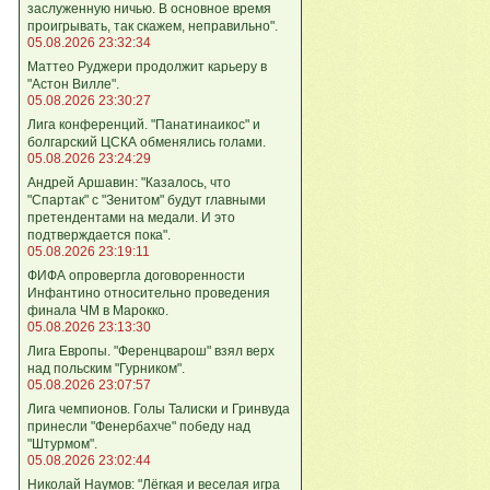
заслуженную ничью. В основное время
проигрывать, так скажем, неправильно".
05.08.2026 23:32:34
Маттео Руджери продолжит карьеру в
"Астон Вилле".
05.08.2026 23:30:27
Лига конференций. "Панатинаикос" и
болгарский ЦСКА обменялись голами.
05.08.2026 23:24:29
Андрей Аршавин: "Казалось, что
"Спартак" с "Зенитом" будут главными
претендентами на медали. И это
подтверждается пока".
05.08.2026 23:19:11
ФИФА опровергла договоренности
Инфантино относительно проведения
финала ЧМ в Марокко.
05.08.2026 23:13:30
Лига Европы. "Ференцварош" взял верх
над польским "Гурником".
05.08.2026 23:07:57
Лига чемпионов. Голы Талиски и Гринвуда
принесли "Фенербахче" победу над
"Штурмом".
05.08.2026 23:02:44
Николай Наумов: "Лёгкая и веселая игра