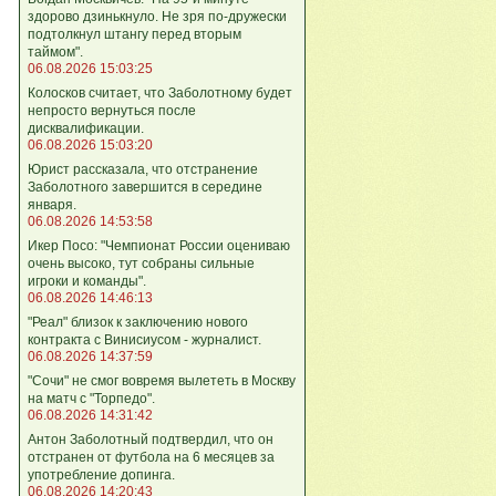
здорово дзинькнуло. Не зря по‑дружески
подтолкнул штангу перед вторым
таймом".
06.08.2026 15:03:25
Колосков считает, что Заболотному будет
непросто вернуться после
дисквалификации.
06.08.2026 15:03:20
Юрист рассказала, что отстранение
Заболотного завершится в середине
января.
06.08.2026 14:53:58
Икер Посо: "Чемпионат России оцениваю
очень высоко, тут собраны сильные
игроки и команды".
06.08.2026 14:46:13
"Реал" близок к заключению нового
контракта с Винисиусом - журналист.
06.08.2026 14:37:59
"Сочи" не смог вовремя вылететь в Москву
на матч с "Торпедо".
06.08.2026 14:31:42
Антон Заболотный подтвердил, что он
отстранен от футбола на 6 месяцев за
употребление допинга.
06.08.2026 14:20:43