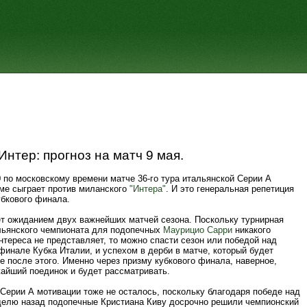
Интер: прогноз на матч 9 мая.
0 по московскому времени матче 36-го тура итальянской Серии А
ме сыграет против миланского
"Интера"
. И это генеральная репетиция
убкового финала.
ёт ожиданием двух важнейших матчей сезона. Поскольку турнирная
льянского чемпионата для подопечных
Маурицио Сарри
никакого
нтереса не представляет, то можно спасти сезон или победой над
финале Кубка Италии, и успехом в дерби в матче, который будет
е после этого. Именно через призму кубкового финала, наверное,
жайший поединок и будет рассматривать.
 Серии А мотивации тоже не осталось, поскольку благодаря победе над
елю назад подопечные Кристиана Киву досрочно решили чемпионский