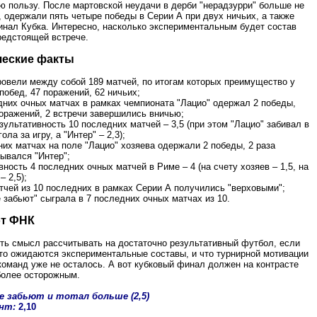
ю пользу. После мартовской неудачи в дерби "нерадзурри" больше не
 одержали пять четыре победы в Серии А при двух ничьих, а также
инал Кубка. Интересно, насколько экспериментальным будет состав
редстоящей встрече.
ческие факты
ровели между собой 189 матчей, по итогам которых преимущество у
 побед, 47 поражений, 62 ничьих;
дних очных матчах в рамках чемпионата "Лацио" одержал 2 победы,
оражений, 2 встречи завершились вничью;
зультативность 10 последних матчей – 3,5 (при этом "Лацио" забивал в
ола за игру, а "Интер" – 2,3);
них матчах на поле "Лацио" хозяева одержали 2 победы, 2 раза
ывался "Интер";
вность 4 последних очных матчей в Риме – 4 (на счету хозяев – 1,5, на
– 2,5);
тчей из 10 последних в рамках Серии А получились "верховыми";
е забьют" сыграла в 7 последних очных матчах из 10.
от ФНК
сть смысл рассчитывать на достаточно результативный футбол, если
что ожидаются экспериментальные составы, и что турнирной мотивации
команд уже не осталось. А вот кубковый финал должен на контрасте
более осторожным.
бе забьют и тотал больше (2,5)
нт:
2,10