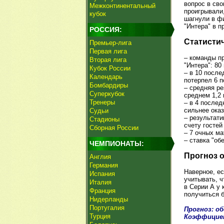
вопрос в сво
Межконтинентальный
проигрывали,
кубок
шагнули в ф
"Интера" в п
РОССИЯ:
Статисти
Премьер-лига
Первая лига
– команды п
Вторая лига
"Интера": 80
Кубок России
– в 10 после
Календарь
потерпел 6 п
Бомбардиры
– средняя ре
Суперкубок
среднем 1,2 г
Тренеры
– в 4 послед
сильнее оказ
Судьи
– результати
Стадионы
счету гостей 
Сборная России
– 7 очных ма
– ставка "об
ЧЕМПИОНАТЫ:
Прогноз 
Англия
Германия
Наверное, е
Испания
учитывать, 
Италия
в Серии А у 
Франция
получиться 
Нидерланды
Португалия
Прогноз: о
Турция
Коэффицие