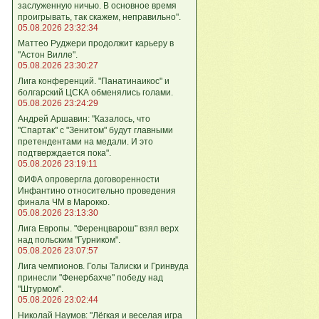
заслуженную ничью. В основное время
проигрывать, так скажем, неправильно".
05.08.2026 23:32:34
Маттео Руджери продолжит карьеру в
"Астон Вилле".
05.08.2026 23:30:27
Лига конференций. "Панатинаикос" и
болгарский ЦСКА обменялись голами.
05.08.2026 23:24:29
Андрей Аршавин: "Казалось, что
"Спартак" с "Зенитом" будут главными
претендентами на медали. И это
подтверждается пока".
05.08.2026 23:19:11
ФИФА опровергла договоренности
Инфантино относительно проведения
финала ЧМ в Марокко.
05.08.2026 23:13:30
Лига Европы. "Ференцварош" взял верх
над польским "Гурником".
05.08.2026 23:07:57
Лига чемпионов. Голы Талиски и Гринвуда
принесли "Фенербахче" победу над
"Штурмом".
05.08.2026 23:02:44
Николай Наумов: "Лёгкая и веселая игра