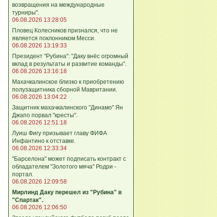
возвращения на международные
турниры".
06.08.2026 13:28:05
Пловец Колесников признался, что не
является поклонником Месси.
06.08.2026 13:19:33
Президент "Рубина": "Даку внёс огромный
вклад в результаты и развитие команды".
06.08.2026 13:16:18
Махачкалинское близко к приобретению
полузащитника сборной Мавритании.
06.08.2026 13:04:22
Защитник махачкалинского "Динамо" Ян
Джапо порвал "кресты".
06.08.2026 12:51:18
Луиш Фигу призывает главу ФИФА
Инфантино к отставке.
06.08.2026 12:33:34
"Барселона" может подписать контракт с
обладателем "Золотого мяча" Родри -
портал.
06.08.2026 12:09:58
Мирлинд Даку перешел из "Рубина" в
"Спартак".
06.08.2026 12:06:50