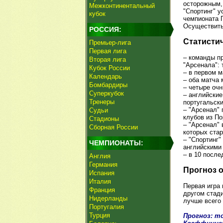
осторожным, 
Межконтинентальный
"Спортинг" у
кубок
чемпионата 
Осуществить
РОССИЯ:
Статисти
Премьер-лига
Первая лига
– команды п
Вторая лига
"Арсенала": 
Кубок России
– в первом м
Календарь
– оба матча 
Бомбардиры
– четыре очн
Суперкубок
– английски
Тренеры
португальск
– "Арсенал" 
Судьи
клубов из По
Стадионы
– "Арсенал"
Сборная России
которых стар
– "Спортинг
ЧЕМПИОНАТЫ:
английскими
– в 10 после
Англия
Германия
Прогноз 
Испания
Италия
Первая игра
Франция
другом стади
Нидерланды
лучше всего
Португалия
Турция
Прогноз: то