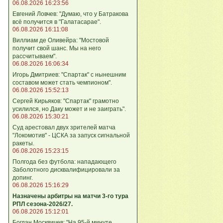
06.08.2026 16:23:56
Евгений Ловчев: "Думаю, что у Батракова
всё получится в "Галатасарае".
06.08.2026 16:11:08
Виллиам де Оливейра: "Мостовой
получит свой шанс. Мы на него
рассчитываем".
06.08.2026 16:06:34
Игорь Дмитриев: "Спартак" с нынешним
составом может стать чемпионом".
06.08.2026 15:52:13
Сергей Кирьяков: "Спартак" грамотно
усилился, но Даку может и не заиграть".
06.08.2026 15:30:21
Суд арестовал двух зрителей матча
"Локомотив" - ЦСКА за запуск сигнальной
ракеты.
06.08.2026 15:23:15
Полгода без футбола: нападающего
Заболотного дисквалифицировали за
допинг.
06.08.2026 15:16:29
Назначены арбитры на матчи 3-го тура
РПЛ сезона-2026/27.
06.08.2026 15:12:01
Богдан Москвичев: "На 95‑й минуте