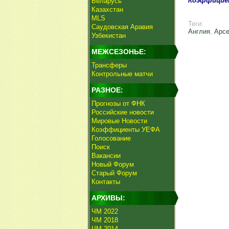
Коэффицие
Беларусь
Казахстан
MLS
Теги:
Саудовская Аравия
Англия
,
Арс
Узбекистан
МЕЖСЕЗОНЬЕ:
Трансферы
Контрольные матчи
РАЗНОЕ:
Прогнозы от ФНК
Российские новости
Мировые Новости
Коэффициенты УЕФА
Голосование
Поиск
Вакансии
Новый Форум
Старый Форум
Контакты
АРХИВЫ:
ЧМ 2022
ЧМ 2018
ЧМ 2014