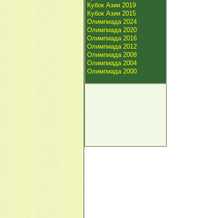
Кубок Азии 2019
Кубок Азии 2015
Олимпиада 2024
Олимпиада 2020
Олимпиада 2016
Олимпиада 2012
Олимпиада 2008
Олимпиада 2004
Олимпиада 2000