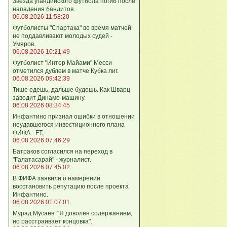
Звезда угандийского футбола погиб после
нападения бандитов.
06.08.2026 11:58:20
Футболисты "Спартака" во время матчей
не поддавливают молодых судей -
Умяров.
06.08.2026 10:21:49
Футболист "Интер Майами" Месси
отметился дублем в матче Кубка лиг.
06.08.2026 09:42:39
Тише едешь, дальше будешь. Как Шварц
заводит Динамо-машину.
06.08.2026 08:34:45
Инфантино признал ошибки в отношении
неудавшегося инвестиционного плана
ФИФА - FT.
06.08.2026 07:46:29
Батраков согласился на переход в
"Галатасарай" - журналист.
06.08.2026 07:45:02
В ФИФА заявили о намерении
восстановить репутацию после проекта
Инфантино.
06.08.2026 01:07:01
Мурад Мусаев: "Я доволен содержанием,
но расстраивает концовка".