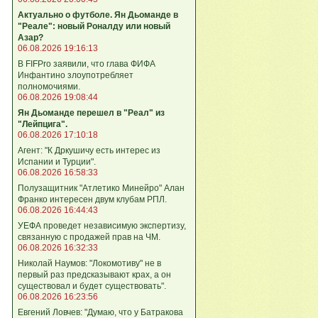
Актуально о футболе. Ян Дьоманде в
"Реале": новый Роналду или новый
Азар?
06.08.2026 19:16:13
В FIFPro заявили, что глава ФИФА
Инфантино злоупотребляет
полномочиями.
06.08.2026 19:08:44
Ян Дьоманде перешел в "Реал" из
"Лейпцига".
06.08.2026 17:10:18
Агент: "К Дркушичу есть интерес из
Испании и Турции".
06.08.2026 16:58:33
Полузащитник "Атлетико Минейро" Алан
Франко интересен двум клубам РПЛ.
06.08.2026 16:44:43
УЕФА проведет независимую экспертизу,
связанную с продажей прав на ЧМ.
06.08.2026 16:32:33
Николай Наумов: "Локомотиву" не в
первый раз предсказывают крах, а он
существовал и будет существовать".
06.08.2026 16:23:56
Евгений Ловчев: "Думаю, что у Батракова