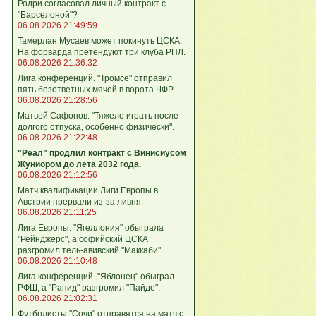
Родри согласовал личный контракт с
"Барселоной"?
06.08.2026 21:49:59
Тамерлан Мусаев может покинуть ЦСКА.
На форварда претендуют три клуба РПЛ.
06.08.2026 21:36:32
Лига конференций. "Тромсе" отправил
пять безответных мячей в ворота ЧФР.
06.08.2026 21:28:56
Матвей Сафонов: "Тяжело играть после
долгого отпуска, особенно физически".
06.08.2026 21:22:48
"Реал" продлил контракт с Винисиусом
Жуниором до лета 2032 года.
06.08.2026 21:12:56
Матч квалификации Лиги Европы в
Австрии прервали из-за ливня.
06.08.2026 21:11:25
Лига Европы. "Ягеллония" обыграла
"Рейнджерс", а софийский ЦСКА
разгромил тель-авивский "Маккаби".
06.08.2026 21:10:48
Лига кoнференций. "Яблонец" обыграл
РФШ, а "Рапид" разгромил "Пайде".
06.08.2026 21:02:31
Футболисты "Сочи" отправятся на матч с