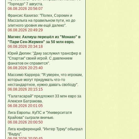
"Торпедо" 7 августа.
06.08.2026 20:56:07
Франсис Кахигао: "Полех, Сорокин и
Массалыга на правильном пути, но до
элитного уровня им ещё далеко".
06.08.2026 20:49:29
Магнес Аклиуш перешёл из "Монако" в
"Пари Сен-Жермен" за 50 млн евро.
06.08.2026 20:34:18
Юрий Дюпин: "Даку заслужил трансфер в
"Спартак" своей игрой. С давлением
фанатов он справится".
06.08.2026 20:25:40
Массимо Каррера: "Я уверен, что игрокам,
которые могут придумать что-то
нестандартное, нужно давать свободу".
06.08.2026 20:15:15
"Галатасарай" предложил 33 млн евро за
Алексея Батракова.
06.08.2026 20:01:05
Лига Европы. КуПС и "Университатя
Крайова" сыграли вничью.
06.08.2026 20:00:50
Лига конференций. "Интер Турку" обыграл
"Вадуц".
06.08.2026 20:00:45