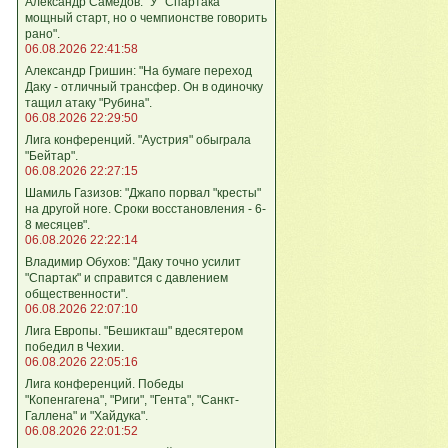
Александр Самедов: "У "Спартака"
мощный старт, но о чемпионстве говорить
рано".
06.08.2026 22:41:58
Александр Гришин: "На бумаге переход
Даку - отличный трансфер. Он в одиночку
тащил атаку "Рубина".
06.08.2026 22:29:50
Лига конференций. "Аустрия" обыграла
"Бейтар".
06.08.2026 22:27:15
Шамиль Газизов: "Джапо порвал "кресты"
на другой ноге. Сроки восстановления - 6-
8 месяцев".
06.08.2026 22:22:14
Владимир Обухов: "Даку точно усилит
"Спартак" и справится с давлением
общественности".
06.08.2026 22:07:10
Лига Европы. "Бешикташ" вдесятером
победил в Чехии.
06.08.2026 22:05:16
Лига конференций. Победы
"Копенгагена", "Риги", "Гента", "Санкт-
Галлена" и "Хайдука".
06.08.2026 22:01:52