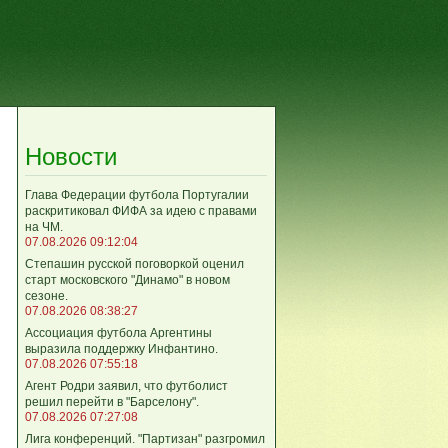
Новости
Глава Федерации футбола Португалии
раскритиковал ФИФА за идею с правами
на ЧМ.
07.08.2026 09:12:04
Степашин русской поговоркой оценил
старт московского "Динамо" в новом
сезоне.
07.08.2026 08:38:27
Ассоциация футбола Аргентины
выразила поддержку Инфантино.
07.08.2026 07:55:18
Агент Родри заявил, что футболист
решил перейти в "Барселону".
07.08.2026 07:27:08
Лига кoнференций. "Партизан" разгромил