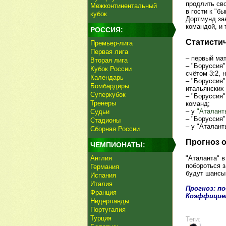
продлить св
Межконтинентальный
в гости к "б
кубок
Дортмунд за
командой, и 
РОССИЯ:
Статисти
Премьер-лига
Первая лига
– первый мат
Вторая лига
– "Боруссия
Кубок России
счётом 3:2, 
Календарь
– "Боруссия
Бомбардиры
итальянских 
Суперкубок
– "Боруссия
Тренеры
команд;
– у
"Аталант
Судьи
– "Боруссия
Стадионы
– у "Аталант
Сборная России
Прогноз 
ЧЕМПИОНАТЫ:
Англия
"Аталанта" в
побороться з
Германия
будут шансы 
Испания
Италия
Прогноз: п
Франция
Коэффицие
Нидерланды
Португалия
Турция
Теги: