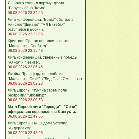
Ян Коуто сменил дортмундскую
"Боруссию" на "Комо".
06.08.2026 23:34:55
Лига кoнференций. "Брага" обыграла
минское "Динамо", "МЛ Витебск"
оступился в Боснии.
06.08.2026 23:32:05
Кристиан Ороско пополнил состав
"Манчестер Юнайтед".
06.08.2026 23:15:48
Лига кoнференций. Уверенные победы
"Аякса" и "Твенте".
06.08.2026 23:06:45
Джеймс Траффорд перешёл из
"Манчестер Сити" в "Лидс" за 47 млн евро.
06.08.2026 23:02:23
Лига Европы. "Тун" на своём поле
разгромил "Викингур".
06.08.2026 23:00:53
Матч Первой лиги "Торпедо" - "Сочи"
официально перенесён на 8 августа.
06.08.2026 22:49:55
Лига Европы. ПАОК дома уступил
"Андерлехту".
06.08.2026 22:48:05