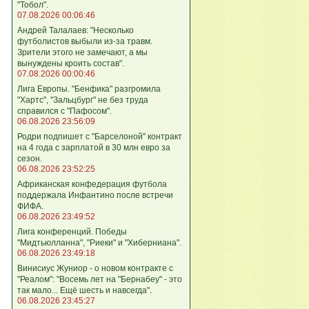
"Тобол".
07.08.2026 00:06:46
Андрей Талалаев: "Несколько
футболистов выбыли из-за травм.
Зрители этого не замечают, а мы
вынуждены кроить состав".
07.08.2026 00:00:46
Лига Европы. "Бенфика" разгромила
"Хартс", "Зальцбург" не без труда
справился с "Пафосом".
06.08.2026 23:56:09
Родри подпишет с "Барселоной" контракт
на 4 года с зарплатой в 30 млн евро за
сезон.
06.08.2026 23:52:25
Африканская конфедерация футбола
поддержала Инфантино после встречи
ФИФА.
06.08.2026 23:49:52
Лига кoнференций. Победы
"Мидтьюлланна", "Риеки" и "Хиберниана".
06.08.2026 23:49:18
Винисиус Жуниор - о новом контракте с
"Реалом": "Восемь лет на "Бернабеу" - это
так мало... Ещё шесть и навсегда".
06.08.2026 23:45:27