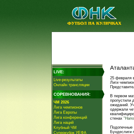
Аталанта
LIVE:
25 февраля 
Live-результаты
Лиги чемпио
Онлайн трансляции
Представител
СОРЕВНОВАНИЯ:
В первом ма
пропустили д
ЧМ 2026
ожиданий. Уч
Лига чемпионов
одержали че
Лига Европы
квалифициро
Лига конференций
стенах
"Напо
Лига наций
Подопечные
Клубный ЧМ
Бундеслиги 
Суперкубок УЕФА