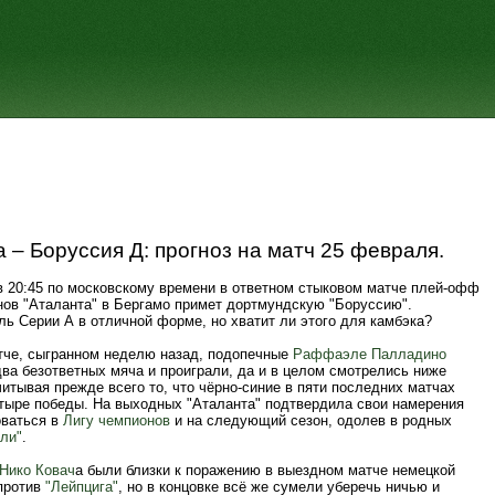
 – Боруссия Д: прогноз на матч 25 февраля.
в 20:45 по московскому времени в ответном стыковом матче плей-офф
нов "Аталанта" в Бергамо примет дортмундскую "Боруссию".
ь Серии А в отличной форме, но хватит ли этого для камбэка?
тче, сыгранном неделю назад, подопечные
Раффаэле Палладино
ва безответных мяча и проиграли, да и в целом смотрелись ниже
итывая прежде всего то, что чёрно-синие в пяти последних матчах
тыре победы. На выходных "Аталанта" подтвердила свои намерения
ваться в
Лигу чемпионов
и на следующий сезон, одолев в родных
ли"
.
Нико Ковач
а были близки к поражению в выездном матче немецкой
против
"Лейпцига"
, но в концовке всё же сумели уберечь ничью и