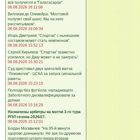
всё получится в "Галатасарае".
06.08.2026 16:11:08
Виллиам де Оливейра: "Мостовой
получит свой шанс. Мы на него
рассчитываем".
06.08.2026 16:06:34
Игорь Дмитриев: "Спартак" с нынешним
составом может стать чемпионом".
06.08.2026 15:52:13
Сергей Кирьяков: "Спартак" грамотно
усилился, но Даку может и не заиграть".
06.08.2026 15:30:21
Суд арестовал двух зрителей матча
"Локомотив" - ЦСКА за запуск сигнальной
ракеты.
06.08.2026 15:23:15
Полгода без футбола: нападающего
Заболотного дисквалифицировали за
допинг.
06.08.2026 15:16:29
Назначены арбитры на матчи 3-го тура
РПЛ сезона-2026/27.
06.08.2026 15:12:01
Богдан Москвичев: "На 95‑й минуте
здорово дзинькнуло. Не зря по‑дружески
подтолкнул штангу перед вторым