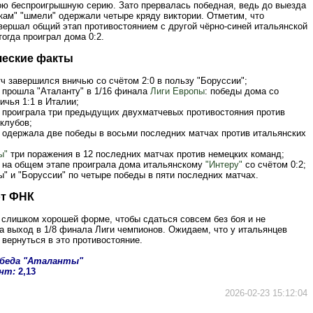
ою беспроигрышную серию. Зато прервалась победная, ведь до выезда
ыкам" "шмели" одержали четыре кряду виктории. Отметим, что
вершал общий этап противостоянием с другой чёрно-синей итальянской
тогда проиграл дома 0:2.
ческие факты
ч завершился вничью со счётом 2:0 в пользу "Боруссии";
" прошла "Аталанту" в 1/16 финала
Лиги Европы
: победы дома со
ничья 1:1 в Италии;
" проиграла три предыдущих двухматчевых противостояния против
клубов;
" одержала две победы в восьми последних матчах против итальянских
ы"
три поражения в 12 последних матчах против немецких команд;
" на общем этапе проиграла дома итальянскому
"Интеру"
со счётом 0:2;
ы" и "Боруссии" по четыре победы в пяти последних матчах.
от ФНК
 слишком хорошей форме, чтобы сдаться совсем без боя и не
а выход в 1/8 финала Лиги чемпионов. Ожидаем, что у итальянцев
вернуться в это противостояние.
обеда "Аталанты"
нт:
2,13
2026-02-23 15:12:04