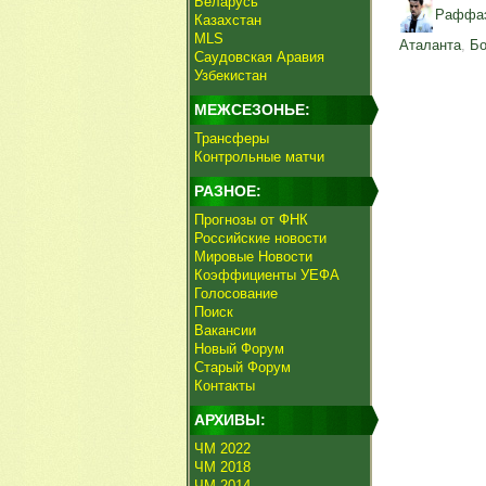
Беларусь
Раффаэ
Казахстан
MLS
Аталанта
,
Бо
Саудовская Аравия
Узбекистан
МЕЖСЕЗОНЬЕ:
Трансферы
Контрольные матчи
РАЗНОЕ:
Прогнозы от ФНК
Российские новости
Мировые Новости
Коэффициенты УЕФА
Голосование
Поиск
Вакансии
Новый Форум
Старый Форум
Контакты
АРХИВЫ:
ЧМ 2022
ЧМ 2018
ЧМ 2014