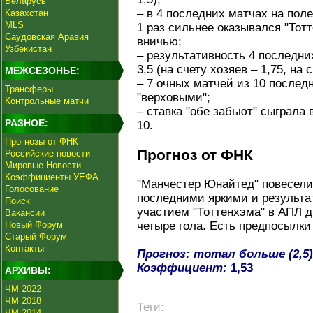
Беларусь
– в 4 последних матчах на пол
Казахстан
MLS
1 раз сильнее оказывался "Тот
Саудовская Аравия
вничью;
Узбекистан
– результативность 4 последни
3,5 (на счету хозяев – 1,75, на с
МЕЖСЕЗОНЬЕ:
– 7 очных матчей из 10 послед
Трансферы
"верховыми";
Контрольные матчи
– ставка "обе забьют" сыграла 
РАЗНОЕ:
10.
Прогнозы от ФНК
Прогноз от ФНК
Российские новости
Мировые Новости
Коэффициенты УЕФА
"Манчестер Юнайтед" повесели
Голосование
последними яркими и результа
Поиск
участием "Тоттенхэма" в АПЛ 
Вакансии
Новый Форум
четыре гола. Есть предпосылки 
Старый Форум
Контакты
Прогноз: тотал больше (2,5)
Коэффициент:
1,53
АРХИВЫ:
ЧМ 2022
ЧМ 2018
Теги:
ЧМ 2014