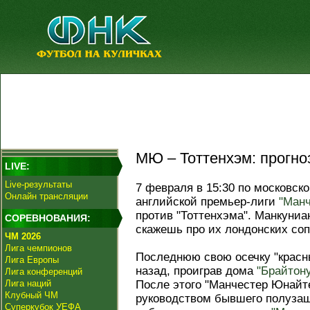
МЮ – Тоттенхэм: прогно
LIVE:
Live-результаты
7 февраля в 15:30 по московско
Онлайн трансляции
английской премьер-лиги
"Ман
против "Тоттенхэма". Манкуниан
СОРЕВНОВАНИЯ:
скажешь про их лондонских соп
ЧМ 2026
Лига чемпионов
Последнюю свою осечку "красн
Лига Европы
назад, проиграв дома
"Брайтон
Лига конференций
Лига наций
После этого "Манчестер Юнайт
Клубный ЧМ
руководством бывшего полузащ
Суперкубок УЕФА