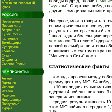
победы подряд, огорчив
"Манче
Межконтинентальный
"Фулхэм"
. Стартовая победа п
кубок
другие – эмоциональными и д
РОССИЯ:
Наверное, можно говорить о то
Премьер-лига
своим кризисом и в последнее
Первая лига
Вторая лига
результаты, которые хотя бы о
Кубок России
"шпор" ждали болельщики пере
Календарь
чемпионов
"Тоттенхэм" одержа
Бомбардиры
первой восьмёрке по итогам об
Суперкубок
с одинаковым счётом сыграл в
Тренеры
Судьи
"Манчестер Сити" дома.
Стадионы
Сборная России
Статистические факты
ЧЕМПИОНАТЫ:
– команды провели между собой
Англия
преимущество у МЮ: 94 победы
Германия
– в 10 последних очных матча
Испания
Италия
одержал 4 победы, потерпел 3 
Франция
завершились вничью;
Нидерланды
– средняя результативность 10
Португалия
этом МЮ забивал в среднем 1,7 
Турция
1,5);