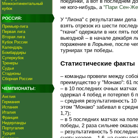
поединки, а вот в последнем 
Межконтинентальный
не кого-нибудь, а
"Пари Сен-Же
кубок
РОССИЯ:
У "Лиона" с результатами дела
взять отрезок из шести последн
Премьер-лига
"ткачи" одержали в них пять п
Первая лига
Вторая лига
выездной – в начале декабря 
Кубок России
поражение в Лорьяне, после че
Календарь
турнирах три победы.
Бомбардиры
Суперкубок
Статистические факты
Тренеры
Судьи
Стадионы
– команды провели между собой
Сборная России
преимущество у "Монако": 61 п
– в 10 последних очных матчах
ЧЕМПИОНАТЫ:
одержал 4 побед и потерпел 6 
Англия
– средняя результативность 10
Германия
этом "Монако" забивал в среднем
Испания
Италия
1,7);
Франция
– в 5 последних матчах на пол
Нидерланды
победы, 2 раза сильнее оказыв
Португалия
– результативность 5 последних
Турция
счету хозяев – 1,6, на счету гос