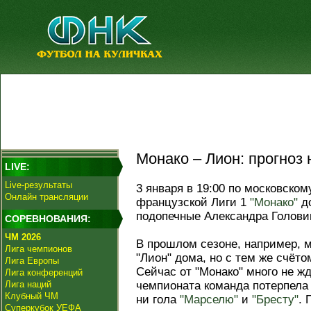
Монако – Лион: прогноз 
LIVE:
Live-результаты
3 января в 19:00 по московском
Онлайн трансляции
французской Лиги 1
"Монако"
до
подопечные Александра Голови
СОРЕВНОВАНИЯ:
ЧМ 2026
В прошлом сезоне, например, м
Лига чемпионов
"Лион" дома, но с тем же счёто
Лига Европы
Сейчас от "Монако" много не жд
Лига конференций
Лига наций
чемпионата команда потерпела 
Клубный ЧМ
ни гола
"Марселю"
и
"Бресту"
. 
Суперкубок УЕФА