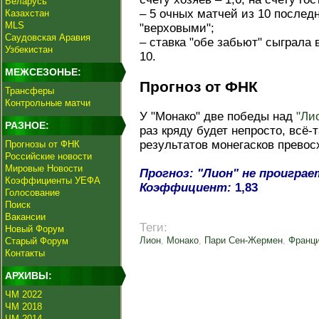
Беларусь
– 5 очных матчей из 10 послед
Казахстан
MLS
"верховыми";
Саудовская Аравия
– ставка "обе забьют" сыграла 
Узбекистан
10.
МЕЖСЕЗОНЬЕ:
Прогноз от ФНК
Трансферы
Контрольные матчи
У "Монако" две победы над
"Ли
РАЗНОЕ:
раз кряду будет непросто, всё-
результатов монегасков превос
Прогнозы от ФНК
Российские новости
Мировые Новости
Прогноз: "Лион" не проиграе
Коэффициенты УЕФА
Коэффициент:
1,83
Голосование
Поиск
Вакансии
Теги:
Новый Форум
Лион
,
Монако
,
Пари Сен-Жермен
,
Франц
Старый Форум
Контакты
АРХИВЫ:
ЧМ 2022
ЧМ 2018
ЧМ 2014