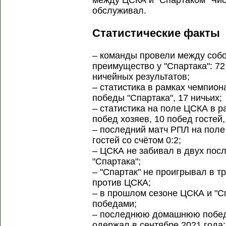
между ЦСКА и "Спартаком" Чис
обслуживал.
Статистические факты
– команды провели между собо
преимущество у "Спартака": 72
ничейных результатов;
– статистика в рамках чемпион
победы "Спартака", 17 ничьих;
– статистика на поле ЦСКА в р
побед хозяев, 10 побед гостей,
– последний матч РПЛ на пол
гостей со счётом 0:2;
– ЦСКА не забивал в двух пос
"Спартака";
– "Спартак" не проигрывал в 
против ЦСКА;
– в прошлом сезоне ЦСКА и "
победами;
– последнюю домашнюю побед
одержал в сентябре 2021 года;