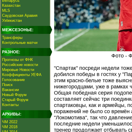
Беларусь
Казахстан
MLS
Саудовская Аравия
Узбекистан
МЕЖСЕЗОНЬЕ:
Трансферы
Контрольные матчи
РАЗНОЕ:
Фото - 
Прогнозы от ФНК
Российские новости
"Спартак" посреди недели тоже
Мировые Новости
добился победы в гостях у "П
Коэффициенты УЕФА
Голосование
этим красно-белые тоже выясн
Поиск
нижегородцами, уже в рамках 
Вакансии
Общая победная серия подопе
Новый Форум
составляет сейчас три поединк
Старый Форум
спартаковцы, как и армейцы, 
Контакты
поражений не было со времён 
АРХИВЫ:
"Локомотива", так что давлени
ЧМ 2022
последние недели уменьшилось
ЧМ 2018
тренер продолжает отбывать 
ЧМ 2014