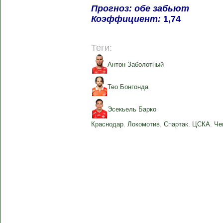
Прогноз: обе забьют
Коэффициент:
1,74
Теги:
Антон Заболотный
Тео Бонгонда
Эсекьель Барко
Краснодар
,
Локомотив
,
Спартак
,
ЦСКА
,
Че