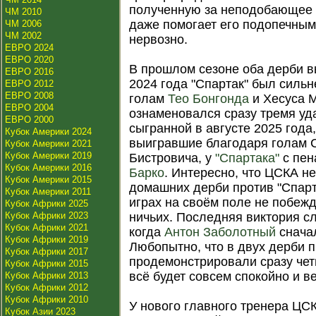
полученную за неподобающее п
ЧМ 2010
даже помогает его подопечным
ЧМ 2006
ЧМ 2002
нервозно.
ЕВРО 2024
ЕВРО 2020
В прошлом сезоне оба дерби вы
ЕВРО 2016
2024 года "Спартак" был силь
ЕВРО 2012
ЕВРО 2008
голам
Тео Бонгонда
и Хесуса 
ЕВРО 2004
ознаменовался сразу тремя уд
ЕВРО 2000
сыгранной в августе 2025 года
Кубок Америки 2024
выигравшие благодаря голам 
Кубок Америки 2021
Кубок Америки 2019
Бистровича, у
"Спартака"
с пен
Кубок Америки 2016
Барко
. Интересно, что ЦСКА н
Кубок Америки 2015
домашних дерби против "Спарт
Кубок Америки 2011
играх на своём поле не побеж
Кубок Африки 2025
Кубок Африки 2023
ничьих. Последняя виктория сл
Кубок Африки 2021
когда
Антон Заболотный
сначал
Кубок Африки 2019
Любопытно, что в двух дерби 
Кубок Африки 2017
продемонстрировали сразу чет
Кубок Африки 2015
всё будет совсем спокойно и ве
Кубок Африки 2013
Кубок Африки 2012
Кубок Африки 2010
У нового главного тренера ЦС
Кубок Азии 2023