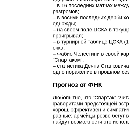
– в 16 последних матчах межд
разгромов;
– в восьми последних дерби х
однажды;
– на своём поле ЦСКА в теку
проигрывал;
– в турнирной таблице ЦСКА (1)
очка;
– Фабио Челестини в своей ка
"Спартаком";
– статистика Деяна Станкович
одно поражение в прошлом сез
Прогноз от ФНК
Любопытно, что "Спартак" счи
фаворитами предстоящей встре
хорош, эффективен и симпатич
равные: армейцы резво бегут 
найдут возможности это исполь