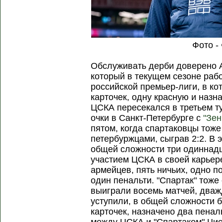
Фото -
Обслуживать дерби доверено А
который в текущем сезоне раб
российской премьер-лиги, в ко
карточек, одну красную и назн
ЦСКА пересекался в третьем т
очки в Санкт-Петербурге с
"Зен
пятом, когда спартаковцы тож
петербуржцами, сыграв 2:2. В 
общей сложности три одиннадц
участием ЦСКА в своей карьере
армейцев, пять ничьих, одно п
один пенальти. "Спартак" тоже
выиграли восемь матчей, дваж
уступили, в общей сложности 
карточек, назначено два пена