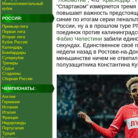
"Локомотив"
, что
"Краснодар"
.
Межконтинентальный
"Спартаком" измеряется тремя
кубок
повышает важность предстояще
РОССИЯ:
синие по итогам серии пенальт
России, ну а в прошлом туре 
Премьер-лига
Первая лига
поединок против калининград
Вторая лига
Фабио Челестини
забили единс
Кубок России
секундах. Единственное своё 
Календарь
недели назад в Ростове-на-Дон
Бомбардиры
меньшинстве ничем не ответил
Суперкубок
Тренеры
полузащитника Константина Ку
Судьи
Стадионы
Сборная России
ЧЕМПИОНАТЫ:
Англия
Германия
Испания
Италия
Франция
Нидерланды
Португалия
Турция